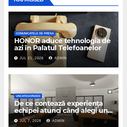
COMUNICATELE DE PRESA
HONOR aduce tehnologia de
azi în Palatul Telefoanelor
JUL 21, 2026
ADMIN
UNCATEGORIZED
De ce contează experiența
echipei atunci când alegi un
birou de arhitectură
JUL 7, 2026
ADMIN