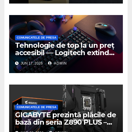
COMUNICATELE DE PRESA
Tehnologie de top la un preț
accesibil — Logitech extinde
seria G3 cu un nou mouse și
JUN 17, 2026
ADMIN
o nouă tastatură pentru
gaming pe PC
COMUNICATELE DE PRESA
GIGABYTE prezintă plăcile de
bază din seria Z890 PLUS –
performanță de ultimă