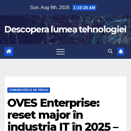
Skip
Sun. Aug 9th, 2026
1:10:27 AM
to
content
Descopera lumea tehnologiei
COMUNICATELE DE PRESA
OVES Enterprise:
reset major în
industria IT în 2025 –