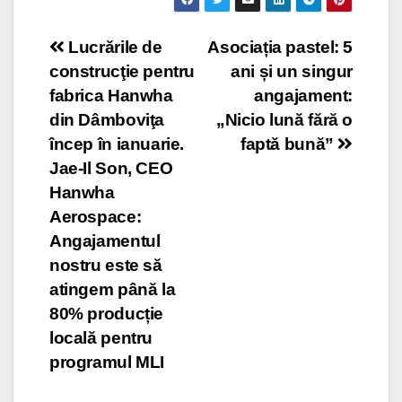
Post
Lucrările de
Asociația pastel: 5
construcţie pentru
ani și un singur
navigation
fabrica Hanwha
angajament:
din Dâmboviţa
„Nicio lună fără o
încep în ianuarie.
faptă bună”
Jae-Il Son, CEO
Hanwha
Aerospace:
Angajamentul
nostru este să
atingem până la
80% producție
locală pentru
programul MLI