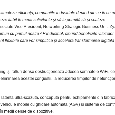
stimuleze eficiența, companiile industriale depind din ce în ce m
ze fiabil în medii solicitante și să le permită să-și scaleze
ssociate Vice President, Networking Strategic Business Unit, Zy
i cu primul nostru AP industrial, oferind beneficiile vitezelor
 flexibile care vor simplifica și accelera transformarea digitală
 lungi și rafturi dense obstrucționează adesea semnalele WiFi, c
eliminarea acestei congestii, la reducerea timpilor de nefuncțio
u latență ultra-scăzută, concepută pentru echipamente din fabric
ri, vehicule mobile cu ghidare automată (AGV) și sisteme de contr
în medii dense de dispozitive.