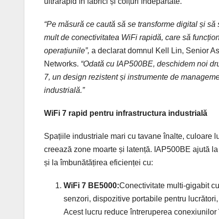
ultrarapid în fabrici și colțuri îndepărtate.
“Pe măsură ce caută să se transforme digital și să 
mult de conectivitatea WiFi rapidă, care să funcțione
operațiunile”,
a declarat domnul Kell Lin, Senior A
Networks.
“Odată cu IAP500BE, deschidem noi drumur
7, un design rezistent și instrumente de management
industrială.”
WiFi 7 rapid pentru infrastructura industrială
Spațiile industriale mari cu tavane înalte, culoare
creează zone moarte și latență. IAP500BE ajută la 
și la îmbunătățirea eficienței cu:
WiFi 7 BE5000:
Conectivitate multi-gigabit c
senzori, dispozitive portabile pentru lucrăto
Acest lucru reduce întreruperea conexiunilor 