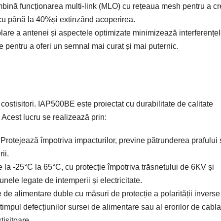
bină funcționarea multi-link (MLO) cu rețeaua mesh pentru a c
cu până la 40%și extinzând acoperirea.
olare a antenei și aspectele optimizate minimizează interferențe
e pentru a oferi un semnal mai curat și mai puternic.
i costisitori. IAP500BE este proiectat cu durabilitate de calitate
 Acest lucru se realizează prin:
 Protejează împotriva impacturilor, previne pătrunderea prafului 
ii.
la -25°C la 65°C, cu protecție împotriva trăsnetului de 6KV și
le legate de intemperii și electricitate.
ile de alimentare duble cu măsuri de protecție a polarității inverse
 timpul defecțiunilor sursei de alimentare sau al erorilor de cabla
tisitoare.