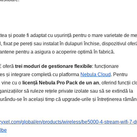
tea și poate fi adaptat cu ușurință pentru o mare varietate de me
 fixat pe pereți sau instalat în dulapuri închise, dispozitivul ofer
 antene pentru a asigura o acoperire optimă în fabrică.
E oferă
trei moduri de gestionare flexibile
: funcționare
es și integrare completă cu platforma
Nebula Cloud
. Pentru
e vine cu o
licență Nebula Pro Pack de un an
, oferind funcții c
anizațiilor să ruleze rețele private izolate sau să se extindă la
gurându-se în același timp că upgrade-urile și întreținerea rămân
zyxel.com/global/en/products/wireless/be5000-4-stream-wifi-7-d
00be