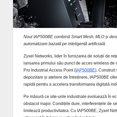
Noul IAP500BE combină Smart Mesh, MLO și designul
automatizare bazată pe inteligență artificială.
Zyxel Networks, lider în furnizarea de soluții de reț
lansarea primului său punct de acces wireless de 
Pro Industrial Access Point (
IAP500BE
). Construit 
depozitare și ateliere de întreținere, IAP500BE ofer
rapidă pentru a accelera transformarea digitală indu
Pe măsură ce site-urile industriale evoluează în e
obstacol major. Condițiile dure, interferențele de s
limitează productivitatea. Cu IAP500BE, Zyxel Net