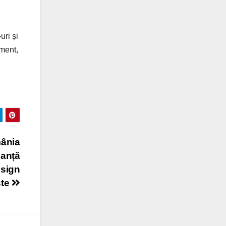
uri și
ament,
ânia
manță
esign
ste