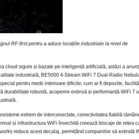
 RF-first pentru a aduce locațiile industriale la nivel de
ea cloud sigure și bazate pe inteligență artificială, astăzi a anunț
calitate industrială, BE5000 4-Stream WiFi 7 Dual-Radio Nebul
special pentru medii interioare dificile, cum ar fi depozite, facilită
ă durabilitate robustă, acoperire extinsă și performanță WiFi 7 ul
strială.
cosisteme extrem de interconectate, conectivitatea fiabilă rămân
emnal și infrastructura WiFi învechită creează blocaje de rețea c
works reduce acest decalaj, permițând companiilor să extindă W