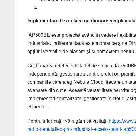
Implementare flexibilă și gestionare simplificată
IAP500BE este proiectat având în vedere flexibilita
industriale. Indiferent dacă este montat pe șine DIN,
opțiuni versatile de plasare și suport extern pentru
Gestionarea rețelei este la fel de simplă. IAP500B
independentă, gestionarea controlerului on-premis
companiile care aleg Nebula Cloud, fiecare unitat
avansate din cutie. Această versatilitate permite org
implementări centralizate, gestionate în cloud, asi
eficiente.
Pentru informații, vă rugăm să vizitați:
https://www.
radio-nebulaflex-pro-industrial-access-point-iap5