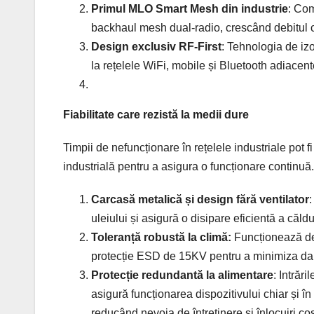
Primul MLO Smart Mesh din industrie
: Com
backhaul mesh dual-radio, crescând debitul 
Design exclusiv RF-First
: Tehnologia de iz
la rețelele WiFi, mobile și Bluetooth adiacent
Fiabilitate care rezistă la medii dure
Timpii de nefuncționare în rețelele industriale pot f
industrială pentru a asigura o funcționare continuă.
Carcasă metalică și design fără ventilator
:
uleiului și asigură o disipare eficientă a căldur
Toleranță robustă la climă:
Funcționează de 
protecție ESD de 15KV pentru a minimiza daune
Protecție redundantă la alimentare
: Intrăr
asigură funcționarea dispozitivului chiar și în
reducând nevoia de întreținere și înlocuiri cos