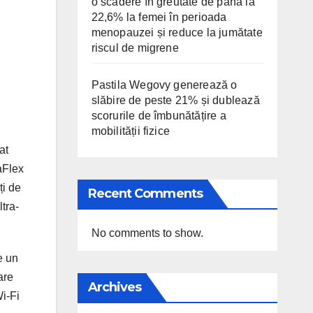
o scădere în greutate de până la
22,6% la femei în perioada
menopauzei și reduce la jumătate
riscul de migrene
Pastila Wegovy generează o
slăbire de peste 21% și dublează
scorurile de îmbunătățire a
mobilității fizice
at
aFlex
ți de
Recent Comments
tra-
No comments to show.
e un
are
Archives
i-Fi