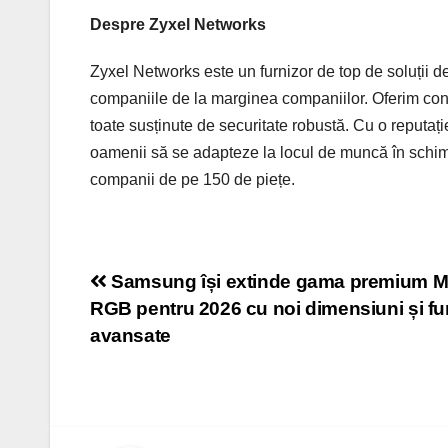
Despre Zyxel Networks
Zyxel Networks este un furnizor de top de soluții de 
companiile de la marginea companiilor. Oferim conect
toate susținute de securitate robustă. Cu o reputați
oamenii să se adapteze la locul de muncă în schim
companii de pe 150 de piețe.
Post
Samsung își extinde gama premium M
RGB pentru 2026 cu noi dimensiuni și fun
navigation
avansate