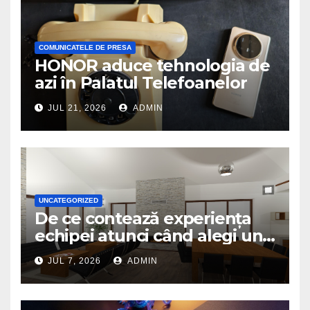
COMUNICATELE DE PRESA
HONOR aduce tehnologia de
azi în Palatul Telefoanelor
JUL 21, 2026
ADMIN
UNCATEGORIZED
De ce contează experiența
echipei atunci când alegi un
birou de arhitectură
JUL 7, 2026
ADMIN