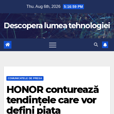
Skip
Thu. Aug 6th, 2026
5:17:00 PM
to
content
Descopera lumea tehnologiei
COMUNICATELE DE PRESA
HONOR conturează
tendințele care vor
defini piața