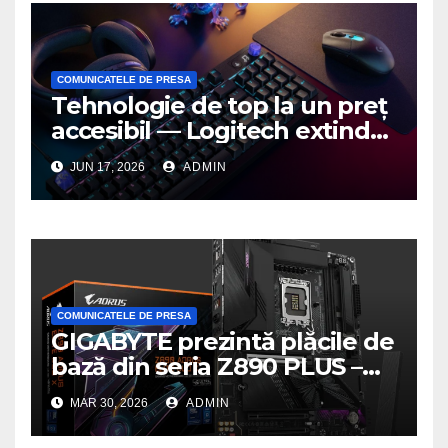
COMUNICATELE DE PRESA
Tehnologie de top la un preț
accesibil — Logitech extinde
seria G3 cu un nou mouse și
JUN 17, 2026
ADMIN
o nouă tastatură pentru
gaming pe PC
COMUNICATELE DE PRESA
GIGABYTE prezintă plăcile de
bază din seria Z890 PLUS –
performanță de ultimă
MAR 30, 2026
ADMIN
generație la un nou nivel