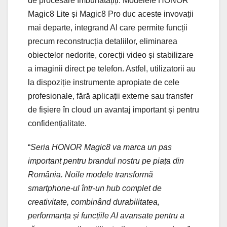
de procesare îmbunătățiți. Modelele HONOR
Magic8 Lite și Magic8 Pro duc aceste invovații
mai departe, integrand AI care permite funcții
precum reconstrucția detaliilor, eliminarea
obiectelor nedorite, corecții video și stabilizare
a imaginii direct pe telefon. Astfel, utilizatorii au
la dispoziție instrumente apropiate de cele
profesionale, fără aplicații externe sau transfer
de fișiere în cloud un avantaj important și pentru
confidențialitate.
“
Seria HONOR Magic8 va marca un pas
important pentru brandul nostru pe piața din
România. Noile modele transformă
smartphone-ul într-un hub complet de
creativitate, combinând durabilitatea,
performanța și funcțiile AI avansate pentru a