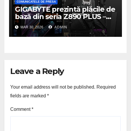
COMUNICATELE DE PRESA
GIGABYTE prezintă plăcile de
bază din seria Z890 PLUS –
performanță de ultimă
MAR 30, 2026
ADMIN
generație la un nou nivel
Leave a Reply
Your email address will not be published.
Required
fields are marked
*
Comment
*