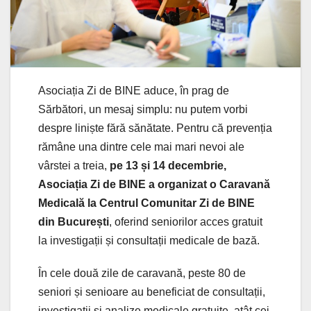
Asociația Zi de BINE aduce, în prag de
Sărbători, un mesaj simplu: nu putem vorbi
despre liniște fără sănătate. Pentru că prevenția
rămâne una dintre cele mai mari nevoi ale
vârstei a treia,
pe 13 și 14 decembrie,
Asociația Zi de BINE a organizat o Caravană
Medicală la Centrul Comunitar Zi de BINE
din București
, oferind seniorilor acces gratuit
la investigații și consultații medicale de bază.
În cele două zile de caravană, peste 80 de
seniori și senioare au beneficiat de consultații,
investigații și analize medicale gratuite, atât cei