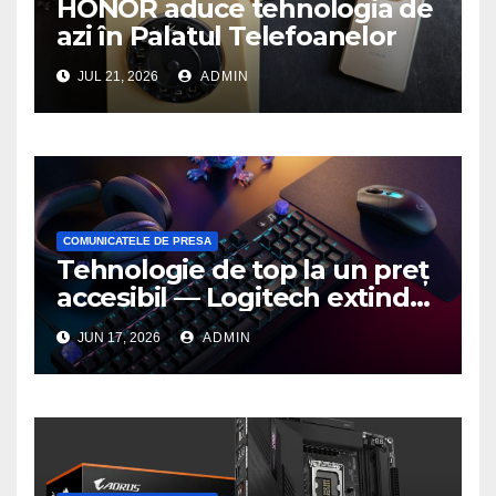
HONOR aduce tehnologia de
azi în Palatul Telefoanelor
JUL 21, 2026
ADMIN
COMUNICATELE DE PRESA
Tehnologie de top la un preț
accesibil — Logitech extinde
seria G3 cu un nou mouse și
JUN 17, 2026
ADMIN
o nouă tastatură pentru
gaming pe PC