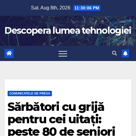
Skip
Sat. Aug 8th, 2026
11:30:07 PM
to
content
Descopera lumea tehnologiei
COMUNICATELE DE PRESA
Sărbători cu grijă
pentru cei uitați:
peste 80 de seniori