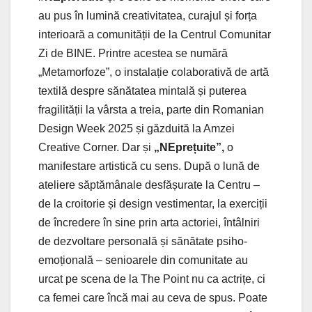
au pus în lumină creativitatea, curajul și forța
interioară a comunității de la Centrul Comunitar
Zi de BINE. Printre acestea se numără
„Metamorfoze”, o instalație colaborativă de artă
textilă despre sănătatea mintală și puterea
fragilității la vârsta a treia, parte din Romanian
Design Week 2025 și găzduită la Amzei
Creative Corner. Dar și
„NEprețuite”,
o
manifestare artistică cu sens. După o lună de
ateliere săptămânale desfășurate la Centru –
de la croitorie și design vestimentar, la exerciții
de încredere în sine prin arta actoriei, întâlniri
de dezvoltare personală și sănătate psiho-
emoțională – senioarele din comunitate au
urcat pe scena de la The Point nu ca actrițe, ci
ca femei care încă mai au ceva de spus. Poate