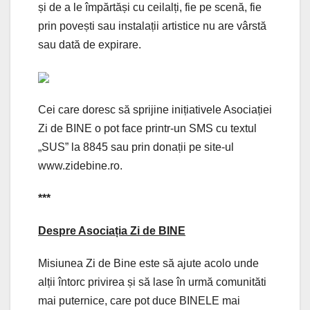
și de a le împărtăși cu ceilalți, fie pe scenă, fie
prin povești sau instalații artistice nu are vârstă
sau dată de expirare.
Cei care doresc să sprijine inițiativele Asociației
Zi de BINE o pot face printr-un SMS cu textul
„SUS” la 8845 sau prin donații pe site-ul
www.zidebine.ro.
***
Despre Asociația Zi de BINE
Misiunea Zi de Bine este să ajute acolo unde
alții întorc privirea și să lase în urmă comunităti
mai puternice, care pot duce BINELE mai