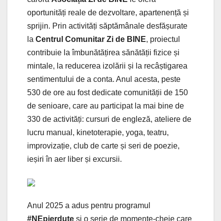
oportunități reale de dezvoltare, apartenență și
sprijin. Prin activități săptămânale desfășurate
la
Centrul Comunitar Zi de BINE
, proiectul
contribuie la îmbunătățirea sănătății fizice și
mintale, la reducerea izolării și la recâștigarea
sentimentului de a conta. Anul acesta, peste
530 de ore au fost dedicate comunității de 150
de senioare, care au participat la mai bine de
330 de activități: cursuri de engleză, ateliere de
lucru manual, kinetoterapie, yoga, teatru,
improvizație, club de carte și seri de poezie,
ieșiri în aer liber și excursii.
Anul 2025 a adus pentru programul
#NEpierdute
și
o serie de momente-cheie care