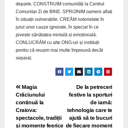
departe. CONSTRUIM comunități la Centrul
Comunitar Zi de BINE. SPRIJINIM oameni aflați
în situații vulnerabile. CREĂM notorietate în
jurul unor cauze ignorate, în special în ce
pivește sănătatea mintală și emoțională.
CONLUCRĂM cu alte ONG-uri și instituții
pentru că reușim mai multe împreună decât
separat.
Post
Magia
De la petreceri
Crăciunului
festive la sporturi
navigation
continuă la
de iarnă:
Craiova:
tehnologia care te
spectacole, tradiții
ajută să te bucuri
și momente feerice
de fiecare moment