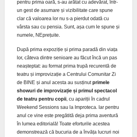
pentru prima oară, s-au arătat cu adevărat, într-
un gest de asumare și vizibilitate care spune
clar că valoarea lor nu s-a pierdut odată cu
vârsta sau cu pensia. Sunt, așa cum le spune și
numele, NEprețuite.
După prima expoziție și prima paradă din viața
lor, câteva dintre senioare au făcut încă un pas
neașteptat: au format prima trupă recurentă de
teatru și improvizație a Centrului Comunitar Zi
de BINE și anul acesta au susținut
primele
showuri de improvizație și primul spectacol
de teatru pentru copii
, cu apariții în cadrul
Weekend Sessions sau la Improteca. Iar pentru
anul ce vine este pregătită deja prima aventură
în lumea editorială! Toate eforturile acestea
demonstrează că bucuria de a învăța lucruri noi