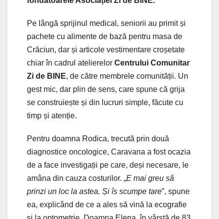
fondatoarele Asociației Zi de BINE.
Pe lângă sprijinul medical, seniorii au primit și
pachete cu alimente de bază pentru masa de
Crăciun, dar și articole vestimentare croșetate
chiar în cadrul atelierelor
Centrului Comunitar
Zi de BINE
, de către membrele comunității. Un
gest mic, dar plin de sens, care spune că grija
se construiește și din lucruri simple, făcute cu
timp și atenție.
Pentru doamna Rodica, trecută prin două
diagnostice oncologice, Caravana a fost ocazia
de a face investigații pe care, deși necesare, le
amâna din cauza costurilor. „
E mai greu să
prinzi un loc la astea. Și îs scumpe tare
”, spune
ea, explicând de ce a ales să vină la ecografie
și la optometrie. Doamna Elena, în vârstă de 83