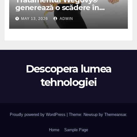
generează o scădere în
greutate de până la 22,6% la
MAY 13, 2026
ADMIN
femei în perioada
menopauzei și reduce la
jumătate riscul de migrene
Descopera lumea
tehnologiei
Proudly powered by WordPress
|
Theme: Newsup by
Themeansar
.
Home
Sample Page