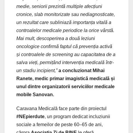
medie, seniorii prezintă multiple afecțiuni
cronice, slab monitorizate sau nediagnosticate,
un rezultat care subliniază importanța vitală a
controalelor medicale periodice la orice vârstă.
Mai mult, descoperirea a două leziuni
oncologice confirmă faptul că prevenția activă
și controalele de screening au capacitatea de a
salva vieți, permițând intervenția medicală într-
un stadiu incipient,”
a concluzionat Mihai
Ranete, medic primar imagistică medicală și
unul dintre organizatorii serviciilor medicale
mobile Sanovan.
Caravana Medicală face parte din proiectul
#NEpierdute
, un program dedicat incluziunii
sociale a femeilor de peste 60–65 de ani,
cărora
Asociația Zi de BINE
le oferă