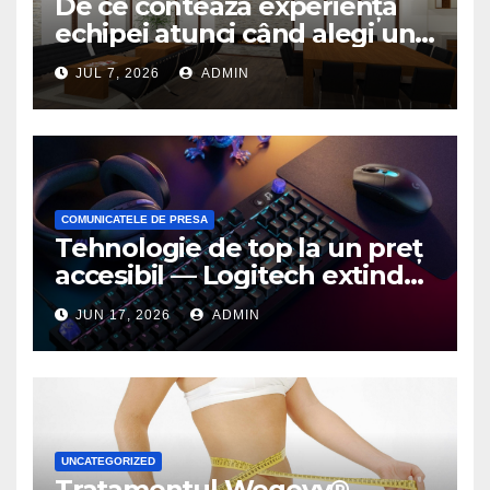
De ce contează experiența
echipei atunci când alegi un
birou de arhitectură
JUL 7, 2026
ADMIN
COMUNICATELE DE PRESA
Tehnologie de top la un preț
accesibil — Logitech extinde
seria G3 cu un nou mouse și
JUN 17, 2026
ADMIN
o nouă tastatură pentru
gaming pe PC
UNCATEGORIZED
Tratamentul Wegovy®