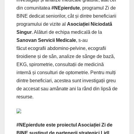
din comunitatea
#NEpierdute
, programul Zi de
BINE dedicat seniorilor, cât și dintre beneficiarii
programului de vizite al
Asociației Niciodată
Singur
. Alături de echipa medicală de la
Sanovan Servicii Medicale
, s-au
făcut ecografii abdomino-pelvine, ecografii
tiroidiene și de sân, analize de sânge de bază,
EKG, spirometrie, consultații de medicină
internă și consulturi de optometrie. Pentru mulți
dintre beneficiari, acestea sunt investigații greu
de accesat sau amânate ani la rând din lipsă de
resurse.
#NEpierdute este proiectul Asociației Zi de
BINE susținut de partenerii strategici Lidl