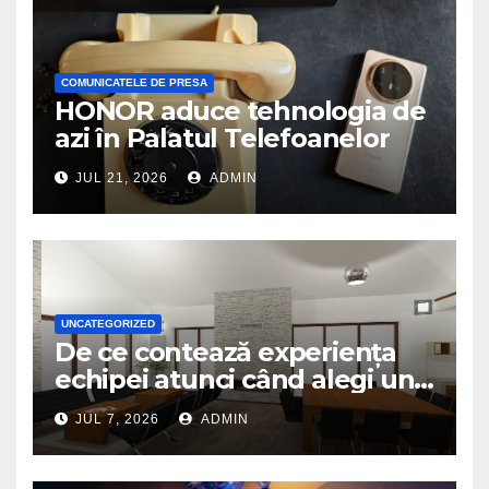
COMUNICATELE DE PRESA
HONOR aduce tehnologia de
azi în Palatul Telefoanelor
JUL 21, 2026
ADMIN
UNCATEGORIZED
De ce contează experiența
echipei atunci când alegi un
birou de arhitectură
JUL 7, 2026
ADMIN