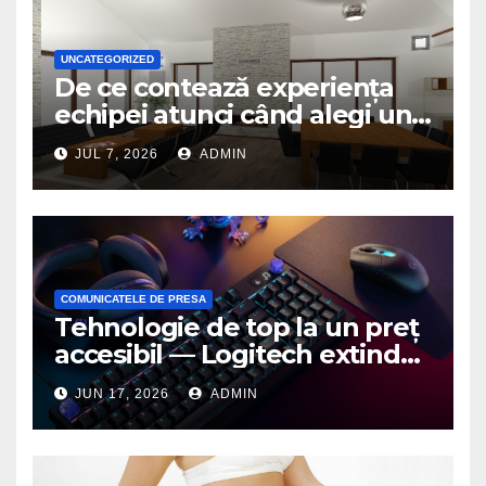
UNCATEGORIZED
De ce contează experiența
echipei atunci când alegi un
birou de arhitectură
JUL 7, 2026
ADMIN
COMUNICATELE DE PRESA
Tehnologie de top la un preț
accesibil — Logitech extinde
seria G3 cu un nou mouse și
JUN 17, 2026
ADMIN
o nouă tastatură pentru
gaming pe PC