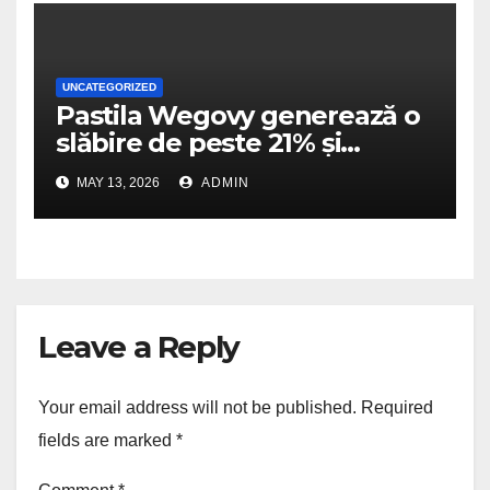
UNCATEGORIZED
Pastila Wegovy generează o
slăbire de peste 21% și
dublează scorurile de
MAY 13, 2026
ADMIN
îmbunătățire a mobilității
fizice
Leave a Reply
Your email address will not be published.
Required
fields are marked
*