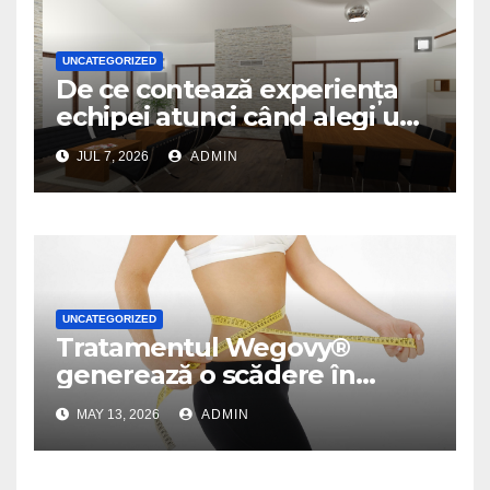
UNCATEGORIZED
De ce contează experiența
echipei atunci când alegi un
birou de arhitectură
JUL 7, 2026
ADMIN
UNCATEGORIZED
Tratamentul Wegovy®
generează o scădere în
greutate de până la 22,6% la
MAY 13, 2026
ADMIN
femei în perioada
menopauzei și reduce la
jumătate riscul de migrene