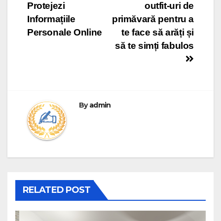
Protejezi
outfit-uri de
navigation
Informațiile
primăvară pentru a
Personale Online
te face să arăți și
să te simți fabulos
By
admin
RELATED POST