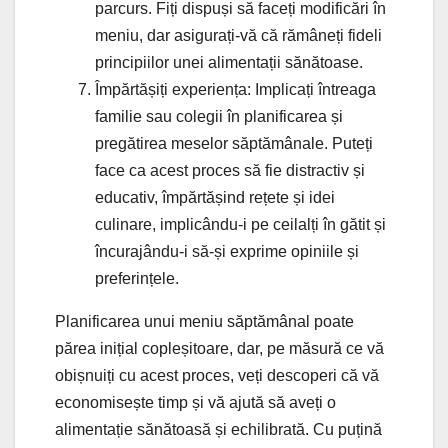
parcurs. Fiți dispuși să faceți modificări în
meniu, dar asigurați-vă că rămâneți fideli
principiilor unei alimentații sănătoase.
Împărtășiți experiența: Implicați întreaga
familie sau colegii în planificarea și
pregătirea meselor săptămânale. Puteți
face ca acest proces să fie distractiv și
educativ, împărtășind rețete și idei
culinare, implicându-i pe ceilalți în gătit și
încurajându-i să-și exprime opiniile și
preferințele.
Planificarea unui meniu săptămânal poate
părea inițial copleșitoare, dar, pe măsură ce vă
obișnuiți cu acest proces, veți descoperi că vă
economisește timp și vă ajută să aveți o
alimentație sănătoasă și echilibrată. Cu puțină