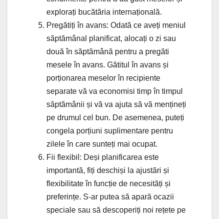
explorați bucătăria internațională.
Pregătiți în avans: Odată ce aveți meniul
săptămânal planificat, alocați o zi sau
două în săptămână pentru a pregăti
mesele în avans. Gătitul în avans și
porționarea meselor în recipiente
separate vă va economisi timp în timpul
săptămânii și vă va ajuta să vă mențineți
pe drumul cel bun. De asemenea, puteți
congela porțiuni suplimentare pentru
zilele în care sunteți mai ocupat.
Fii flexibil: Deși planificarea este
importantă, fiți deschiși la ajustări și
flexibilitate în funcție de necesități și
preferințe. S-ar putea să apară ocazii
speciale sau să descoperiți noi rețete pe