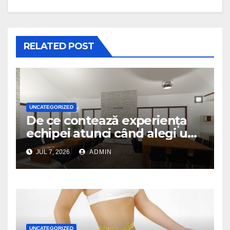
RELATED POST
UNCATEGORIZED
De ce contează experiența
echipei atunci când alegi un
birou de arhitectură
JUL 7, 2026
ADMIN
UNCATEGORIZED