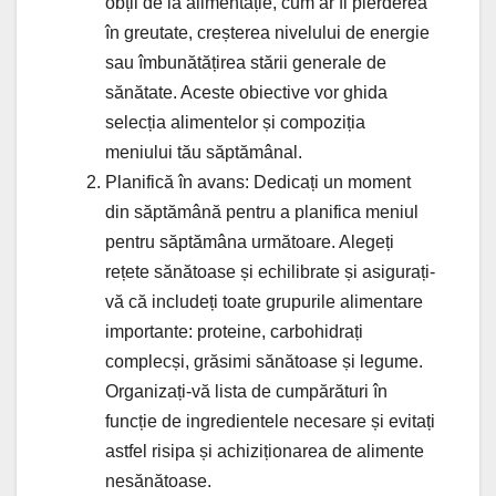
obții de la alimentație, cum ar fi pierderea
în greutate, creșterea nivelului de energie
sau îmbunătățirea stării generale de
sănătate. Aceste obiective vor ghida
selecția alimentelor și compoziția
meniului tău săptămânal.
Planifică în avans: Dedicați un moment
din săptămână pentru a planifica meniul
pentru săptămâna următoare. Alegeți
rețete sănătoase și echilibrate și asigurați-
vă că includeți toate grupurile alimentare
importante: proteine, carbohidrați
complecși, grăsimi sănătoase și legume.
Organizați-vă lista de cumpărături în
funcție de ingredientele necesare și evitați
astfel risipa și achiziționarea de alimente
nesănătoase.