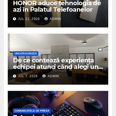
HONOR aduce tehnologia de
azi în Palatul Telefoanelor
JUL 21, 2026
ADMIN
UNCATEGORIZED
De ce contează experiența
echipei atunci când alegi un
birou de arhitectură
JUL 7, 2026
ADMIN
COMUNICATELE DE PRESA