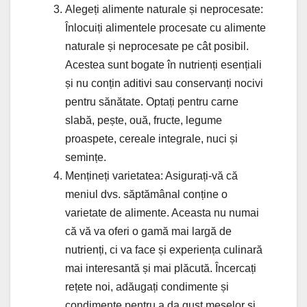
Alegeți alimente naturale și neprocesate:
Înlocuiți alimentele procesate cu alimente
naturale și neprocesate pe cât posibil.
Acestea sunt bogate în nutrienți esențiali
și nu conțin aditivi sau conservanți nocivi
pentru sănătate. Optați pentru carne
slabă, pește, ouă, fructe, legume
proaspete, cereale integrale, nuci și
semințe.
Mențineți varietatea: Asigurați-vă că
meniul dvs. săptămânal conține o
varietate de alimente. Aceasta nu numai
că vă va oferi o gamă mai largă de
nutrienți, ci va face și experiența culinară
mai interesantă și mai plăcută. Încercați
rețete noi, adăugați condimente și
condimente pentru a da gust meselor și