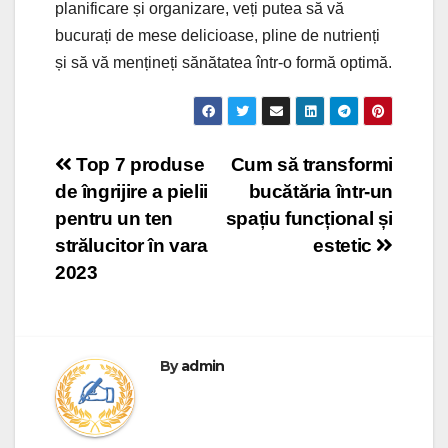
planificare și organizare, veți putea să vă
bucurați de mese delicioase, pline de nutrienți
și să vă mențineți sănătatea într-o formă optimă.
Post
Top 7 produse
Cum să transformi
de îngrijire a pielii
bucătăria într-un
navigation
pentru un ten
spațiu funcțional și
strălucitor în vara
estetic
2023
By
admin