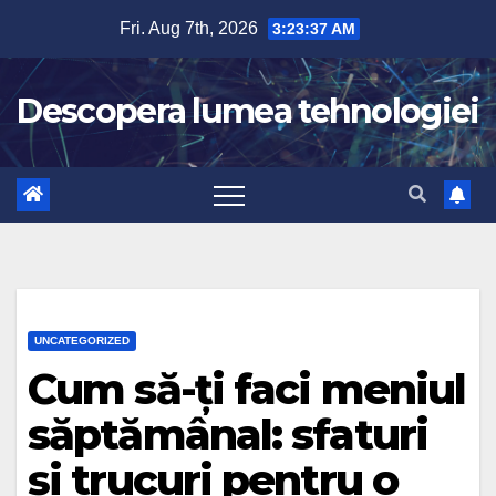
Skip
Fri. Aug 7th, 2026
3:23:38 AM
to
content
Descopera lumea tehnologiei
UNCATEGORIZED
Cum să-ți faci meniul
săptămânal: sfaturi
și trucuri pentru o