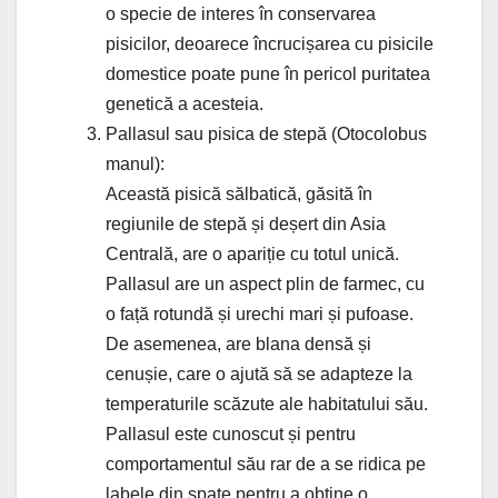
o specie de interes în conservarea
pisicilor, deoarece încrucișarea cu pisicile
domestice poate pune în pericol puritatea
genetică a acesteia.
Pallasul sau pisica de stepă (Otocolobus
manul):
Această pisică sălbatică, găsită în
regiunile de stepă și deșert din Asia
Centrală, are o apariție cu totul unică.
Pallasul are un aspect plin de farmec, cu
o față rotundă și urechi mari și pufoase.
De asemenea, are blana densă și
cenușie, care o ajută să se adapteze la
temperaturile scăzute ale habitatului său.
Pallasul este cunoscut și pentru
comportamentul său rar de a se ridica pe
labele din spate pentru a obține o