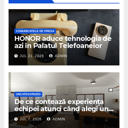
COMUNICATELE DE PRESA
HONOR aduce tehnologia de
azi în Palatul Telefoanelor
JUL 21, 2026
ADMIN
UNCATEGORIZED
De ce contează experiența
echipei atunci când alegi un
birou de arhitectură
JUL 7, 2026
ADMIN