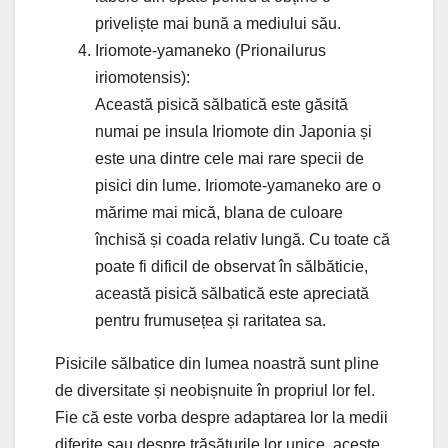
priveliște mai bună a mediului său.
Iriomote-yamaneko (Prionailurus
iriomotensis):
Această pisică sălbatică este găsită
numai pe insula Iriomote din Japonia și
este una dintre cele mai rare specii de
pisici din lume. Iriomote-yamaneko are o
mărime mai mică, blana de culoare
închisă și coada relativ lungă. Cu toate că
poate fi dificil de observat în sălbăticie,
această pisică sălbatică este apreciată
pentru frumusețea și raritatea sa.
Pisicile sălbatice din lumea noastră sunt pline
de diversitate și neobișnuite în propriul lor fel.
Fie că este vorba despre adaptarea lor la medii
diferite sau despre trăsăturile lor unice, aceste