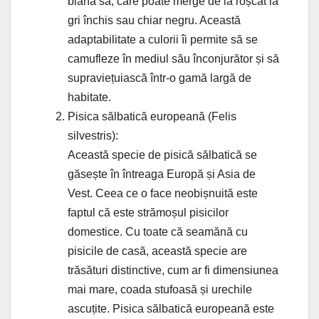
blana sa, care poate merge de la roșcat la
gri închis sau chiar negru. Această
adaptabilitate a culorii îi permite să se
camufleze în mediul său înconjurător și să
supraviețuiască într-o gamă largă de
habitate.
Pisica sălbatică europeană (Felis
silvestris):
Această specie de pisică sălbatică se
găsește în întreaga Europă și Asia de
Vest. Ceea ce o face neobișnuită este
faptul că este strămoșul pisicilor
domestice. Cu toate că seamănă cu
pisicile de casă, această specie are
trăsături distinctive, cum ar fi dimensiunea
mai mare, coada stufoasă și urechile
ascuțite. Pisica sălbatică europeană este