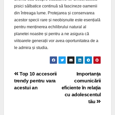
pisici sălbatice continuă să fascineze oamenii
din întreaga lume. Protejarea și conservarea
acestor specii rare și neobișnuite este esențială
pentru menținerea echilibrului natural al
planetei noastre și pentru a ne asigura că
viitoarele generații vor avea oportunitatea de a
le admira și studia.
Post
Top 10 accesorii
Importanța
trendy pentru vara
comunicării
navigation
acestui an
eficiente în relația
cu adolescentul
tău