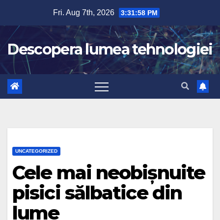
Skip
Fri. Aug 7th, 2026
3:31:59 PM
to
content
Descopera lumea tehnologiei
UNCATEGORIZED
Cele mai neobișnuite
pisici sălbatice din
lume