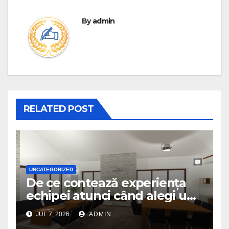
By
admin
RELATED POST
UNCATEGORIZED
De ce contează experiența
echipei atunci când alegi un
birou de arhitectură
JUL 7, 2026
ADMIN