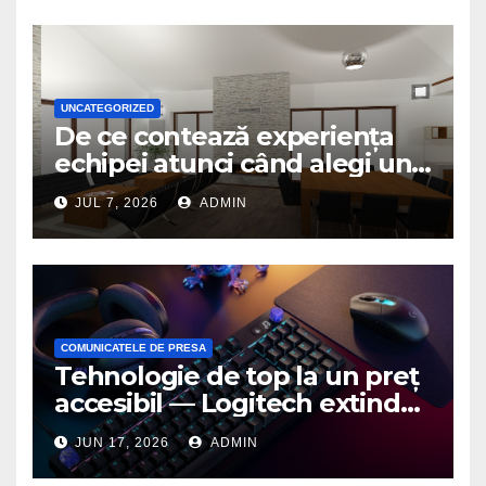
UNCATEGORIZED
De ce contează experiența
echipei atunci când alegi un
birou de arhitectură
JUL 7, 2026
ADMIN
COMUNICATELE DE PRESA
Tehnologie de top la un preț
accesibil — Logitech extinde
seria G3 cu un nou mouse și
JUN 17, 2026
ADMIN
o nouă tastatură pentru
gaming pe PC