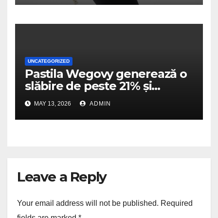
menopauzei și reduce la
jumătate riscul de migrene
UNCATEGORIZED
Pastila Wegovy generează o
slăbire de peste 21% și
dublează scorurile de
MAY 13, 2026
ADMIN
îmbunătățire a mobilității
fizice
Leave a Reply
Your email address will not be published.
Required
fields are marked
*