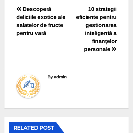
Post
Descoperă
10 strategii
deliciile exotice ale
eficiente pentru
navigation
salatelor de fructe
gestionarea
pentru vară
inteligentă a
finanțelor
personale
By
admin
RELATED POST