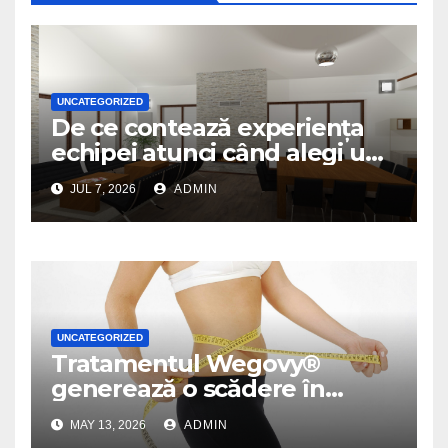
UNCATEGORIZED
De ce contează experiența
echipei atunci când alegi un
birou de arhitectură
JUL 7, 2026
ADMIN
UNCATEGORIZED
Tratamentul Wegovy®
generează o scădere în
greutate de până la 22,6% la
MAY 13, 2026
ADMIN
femei în perioada