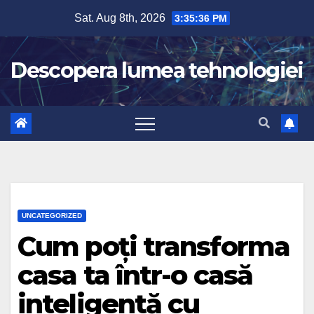
Skip
Sat. Aug 8th, 2026
3:35:37 PM
to
content
Descopera lumea tehnologiei
UNCATEGORIZED
Cum poți transforma
casa ta într-o casă
inteligentă cu