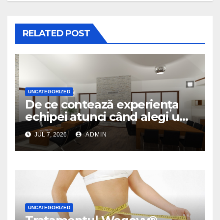
RELATED POST
UNCATEGORIZED
De ce contează experiența
echipei atunci când alegi un
birou de arhitectură
JUL 7, 2026
ADMIN
UNCATEGORIZED