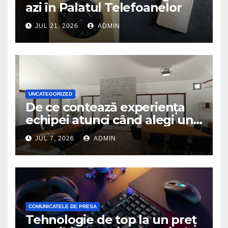
azi în Palatul Telefoanelor
JUL 21, 2026
ADMIN
UNCATEGORIZED
De ce contează experiența
echipei atunci când alegi un
birou de arhitectură
JUL 7, 2026
ADMIN
COMUNICATELE DE PRESA
Tehnologie de top la un preț