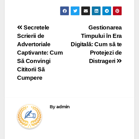
Post
Secretele
Gestionarea
Scrierii de
Timpului în Era
navigation
Advertoriale
Digitală: Cum să te
Captivante: Cum
Protejezi de
Să Convingi
Distrageri
Cititorii Să
Cumpere
By
admin