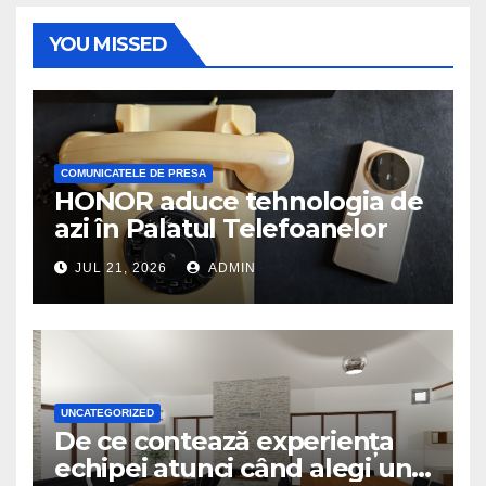
YOU MISSED
COMUNICATELE DE PRESA
HONOR aduce tehnologia de
azi în Palatul Telefoanelor
JUL 21, 2026
ADMIN
UNCATEGORIZED
De ce contează experiența
echipei atunci când alegi un