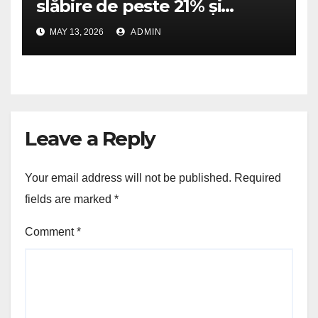
slăbire de peste 21% și
dublează scorurile de
MAY 13, 2026
ADMIN
îmbunătățire a mobilității
fizice
Leave a Reply
Your email address will not be published.
Required
fields are marked
*
Comment
*