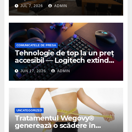
birou de arhitectură
JUL 7, 2026
ADMIN
COMUNICATELE DE PRESA
Tehnologie de top la un preț
accesibil — Logitech extinde
seria G3 cu un nou mouse și
JUN 17, 2026
ADMIN
o nouă tastatură pentru
gaming pe PC
UNCATEGORIZED
Tratamentul Wegovy®
generează o scădere în