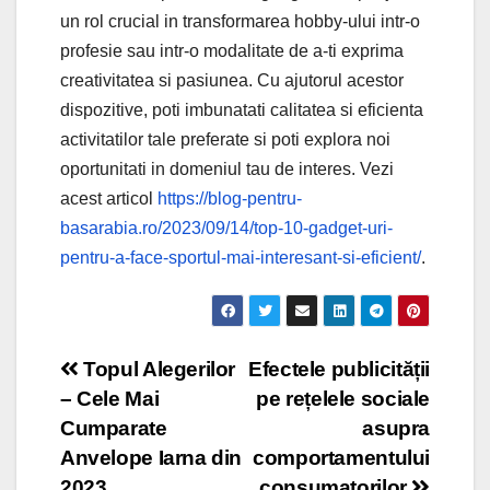
un rol crucial in transformarea hobby-ului intr-o
profesie sau intr-o modalitate de a-ti exprima
creativitatea si pasiunea. Cu ajutorul acestor
dispozitive, poti imbunatati calitatea si eficienta
activitatilor tale preferate si poti explora noi
oportunitati in domeniul tau de interes. Vezi
acest articol
https://blog-pentru-
basarabia.ro/2023/09/14/top-10-gadget-uri-
pentru-a-face-sportul-mai-interesant-si-eficient/
.
Post
Topul Alegerilor
Efectele publicității
– Cele Mai
pe rețelele sociale
navigation
Cumparate
asupra
Anvelope Iarna din
comportamentului
2023
consumatorilor