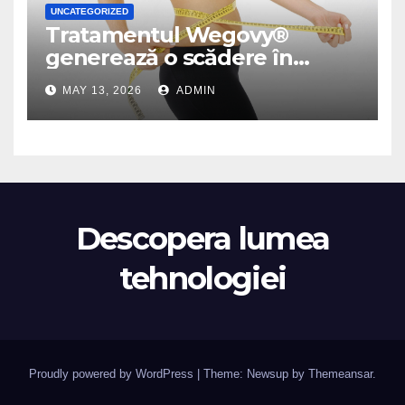
UNCATEGORIZED
Tratamentul Wegovy®
generează o scădere în
greutate de până la 22,6% la
MAY 13, 2026
ADMIN
femei în perioada
menopauzei și reduce la
jumătate riscul de migrene
Descopera lumea
tehnologiei
Proudly powered by WordPress
|
Theme: Newsup by
Themeansar
.