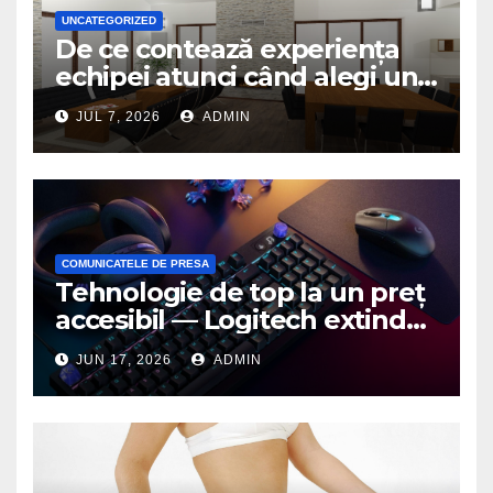
UNCATEGORIZED
De ce contează experiența
echipei atunci când alegi un
birou de arhitectură
JUL 7, 2026
ADMIN
COMUNICATELE DE PRESA
Tehnologie de top la un preț
accesibil — Logitech extinde
seria G3 cu un nou mouse și
JUN 17, 2026
ADMIN
o nouă tastatură pentru
gaming pe PC