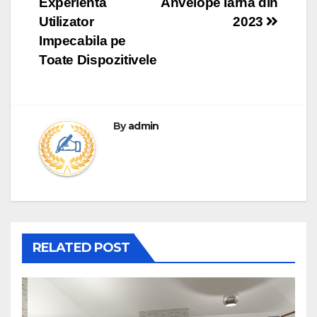
Experienta
Anvelope Iarna din
Utilizator
2023
Impecabila pe
Toate Dispozitivele
By
admin
RELATED POST