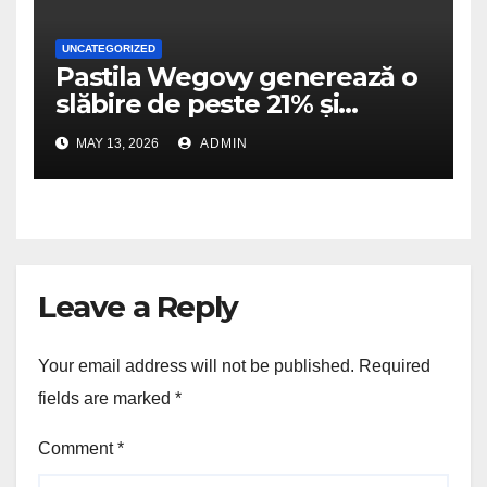
UNCATEGORIZED
Pastila Wegovy generează o
slăbire de peste 21% și
dublează scorurile de
MAY 13, 2026
ADMIN
îmbunătățire a mobilității
fizice
Leave a Reply
Your email address will not be published.
Required
fields are marked
*
Comment
*