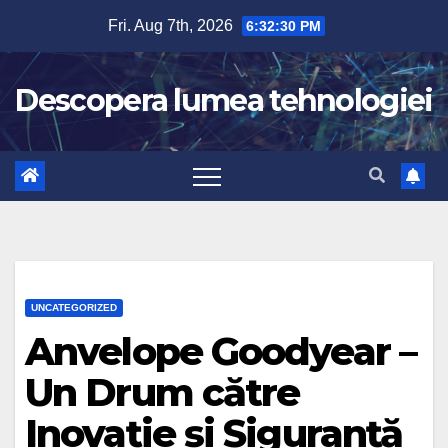
Skip
Fri. Aug 7th, 2026
6:32:31 PM
to
content
Descopera lumea tehnologiei
UNCATEGORIZED
Anvelope Goodyear –
Un Drum către
Inovație și Siguranță