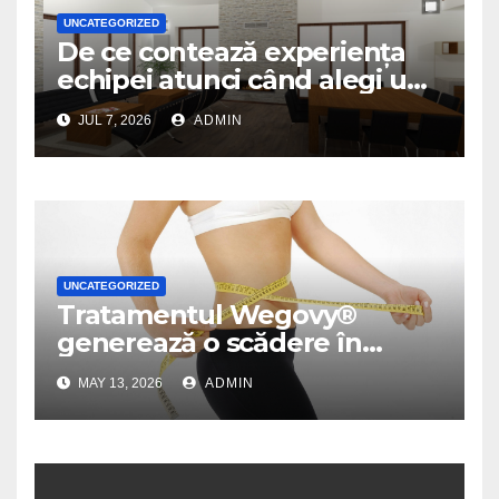
UNCATEGORIZED
De ce contează experiența
echipei atunci când alegi un
birou de arhitectură
JUL 7, 2026
ADMIN
UNCATEGORIZED
Tratamentul Wegovy®
generează o scădere în
greutate de până la 22,6% la
MAY 13, 2026
ADMIN
femei în perioada
menopauzei și reduce la
jumătate riscul de migrene