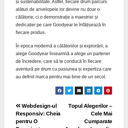
și sustenabilitate. Astfel, fiecare drum parcurs
alături de anvelopele lor devine nu doar o
călătorie, ci o demonstrație a maestriei și
dedicației pe care Goodyear le înfățișează în
fiecare produs.
În epoca modernă a călătoriilor și explorării, a
alege Goodyear înseamnă a alege un partener
de încredere, care să te conducă în fiecare
aventură pe drum cu pasiunea și expertiza care
au definit marca pentru mai bine de un secol.
Post
Webdesign-ul
Topul Alegerilor –
Responsiv: Cheia
Cele Mai
navigation
pentru O
Cumparate