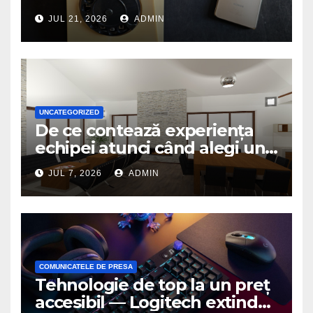
JUL 21, 2026
ADMIN
UNCATEGORIZED
De ce contează experiența
echipei atunci când alegi un
birou de arhitectură
JUL 7, 2026
ADMIN
COMUNICATELE DE PRESA
Tehnologie de top la un preț
accesibil — Logitech extinde