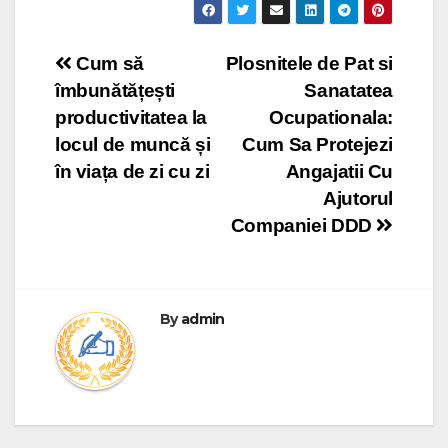
Post
Cum să
Plosnitele de Pat si
îmbunătățești
Sanatatea
navigation
productivitatea la
Ocupationala:
locul de muncă și
Cum Sa Protejezi
în viața de zi cu zi
Angajatii Cu
Ajutorul
Companiei DDD
By
admin