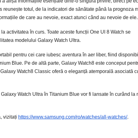
 afișa informațiile esențiale dintr-o singură privire, direct pe e
s reunește totul, de la indicatori de sănătate până la prognoza 
 informațiile de care au nevoie, exact atunci când au nevoie de ele.
la activitatea în curs. Toate aceste funcții One UI 8 Watch se
ilitatea modelului Galaxy Watch Ultra.
bil pentru cei care iubesc aventura în aer liber, fiind disponibi
Titanium Blue. Pe de altă parte, Galaxy Watch8 este conceput pent
p ce Galaxy Watch8 Classic oferă o eleganță atemporală asociată c
laxy Watch Ultra în Titanium Blue vor fi lansate în curând la 
 vizitați
https://www.samsung.com/ro/watches/all-watches/
.