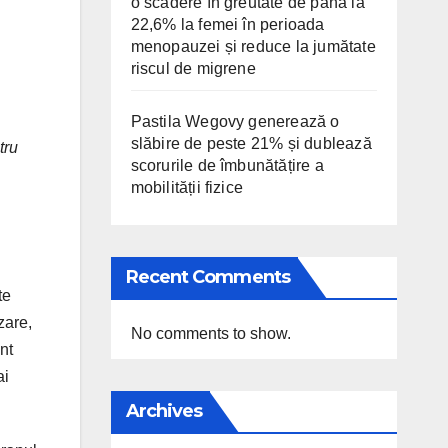
o scădere în greutate de până la
22,6% la femei în perioada
menopauzei și reduce la jumătate
riscul de migrene
Pastila Wegovy generează o
slăbire de peste 21% și dublează
tru
scorurile de îmbunătățire a
mobilității fizice
Recent Comments
te
zare,
No comments to show.
nt
ai
Archives