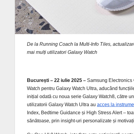
De la Running Coach la Multi-Info Tiles, actualizare
mai mulți utilizatori Galaxy Watch
București – 22 iulie 2025 –
Samsung Electronics Co
Watch pentru Galaxy Watch Ultra, aducând funcțiile m
inițial odată cu noua serie Galaxy Watch8, către u
utilizatorii Galaxy Watch Ultra au
acces la instrum
Index, Bedtime Guidance și High Stress Alert – toat
sănătoase, prin insight-uri personalizate și motivaț