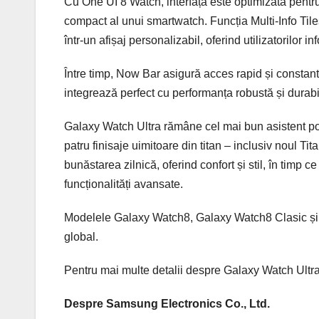
Cu One UI 8 Watch, interfața este optimizată pentru a
compact al unui smartwatch. Funcția Multi-Info Tile
într-un afișaj personalizabil, oferind utilizatorilor
Între timp, Now Bar asigură acces rapid și constant 
integrează perfect cu performanța robustă și durab
Galaxy Watch Ultra rămâne cel mai bun asistent porta
patru finisaje uimitoare din titan – inclusiv noul 
bunăstarea zilnică, oferind confort și stil, în tim
funcționalități avansate.
Modelele Galaxy Watch8, Galaxy Watch8 Clasic și Ga
global.
Pentru mai multe detalii despre Galaxy Watch Ultra,
Despre Samsung Electronics Co., Ltd.