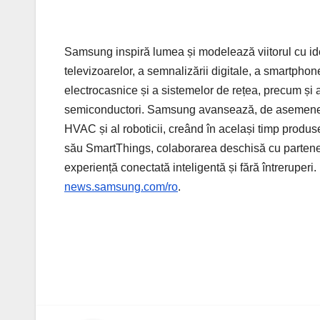
Samsung inspiră lumea și modelează viitorul cu id
televizoarelor, a semnalizării digitale, a smartphone-
electrocasnice și a sistemelor de rețea, precum și a
semiconductori. Samsung avansează, de asemenea, î
HVAC și al roboticii, creând în același timp produ
său SmartThings, colaborarea deschisă cu parteneri
experiență conectată inteligentă și fără întreruperi
news.samsung.com/ro
.