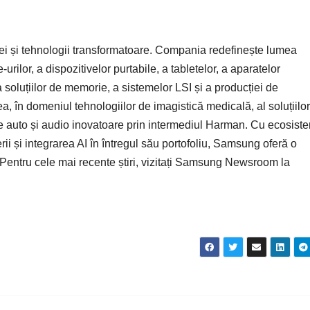
ei și tehnologii transformatoare. Compania redefinește lumea
urilor, a dispozitivelor purtabile, a tabletelor, a aparatelor
 soluțiilor de memorie, a sistemelor LSI și a producției de
n domeniul tehnologiilor de imagistică medicală, al soluțiilor
se auto și audio inovatoare prin intermediul Harman. Cu ecosist
i și integrarea AI în întregul său portofoliu, Samsung oferă o
. Pentru cele mai recente știri, vizitați Samsung Newsroom la