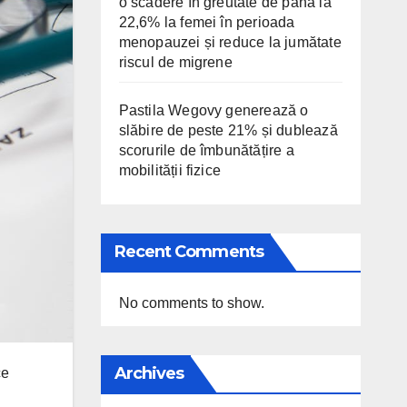
o scădere în greutate de până la
22,6% la femei în perioada
menopauzei și reduce la jumătate
riscul de migrene
Pastila Wegovy generează o
slăbire de peste 21% și dublează
scorurile de îmbunătățire a
mobilității fizice
Recent Comments
No comments to show.
Archives
ce