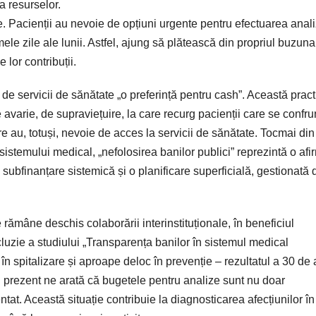
 a resurselor.
ie. Pacienții au nevoie de opțiuni urgente pentru efectuarea anali
ele zile ale lunii. Astfel, ajung să plătească din propriul buzuna
 lor contribuții.
or de servicii de sănătate „o preferință pentru cash”. Această prac
e avarie, de supraviețuire, la care recurg pacienții care se confru
are au, totuși, nevoie de acces la servicii de sănătate. Tocmai din
istemului medical, „nefolosirea banilor publici” reprezintă o afi
ă subfinanțare sistemică și o planificare superficială, gestionată 
 rămâne deschis colaborării interinstituționale, în beneficiul
luzie a studiului „Transparența banilor în sistemul medical
spitalizare și aproape deloc în prevenție – rezultatul a 30 de 
in prezent ne arată că bugetele pentru analize sunt nu doar
entat. Această situație contribuie la diagnosticarea afecțiunilor în