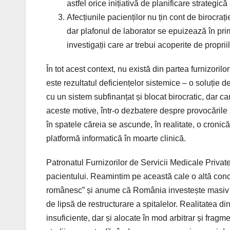
astfel orice inițiativă de planificare strategică
Afecțiunile pacienților nu țin cont de birocraț
dar plafonul de laborator se epuizează în prim
investigații care ar trebui acoperite de propriile
În tot acest context, nu există din partea furnizoril
este rezultatul deficiențelor sistemice – o soluție d
cu un sistem subfinanțat și blocat birocratic, dar c
aceste motive, într-o dezbatere despre provocările s
în spatele căreia se ascunde, în realitate, o cronic
platformă informatică în moarte clinică.
Patronatul Furnizorilor de Servicii Medicale Private
pacientului. Reamintim pe această cale o altă conc
românesc” și anume că România investește masiv în 
de lipsă de restructurare a spitalelor. Realitatea d
insuficiente, dar și alocate în mod arbitrar și fragm