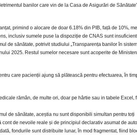
 detrimentul banilor care vin de la Casa de Asigurări de Sănătate”
nțat, primind o alocare de doar 6.18% din PIB, față de 10%, m
sens, inclusiv sumele puse la dispoziție de CNAS sunt insuficient
ul de sănătate, potrivit studiului „Transparența banilor în siste
nului 2025. Restul sumelor necesare sunt acoperite de Minister
ru care pacienții ajung să plătească pentru efectuarea, în timp 
icale rămân, de multe ori, doar pe hârtie sau in tabele Excel, 
stemul de sănătate, aceștia nu sunt disponibili simultan pentru toți
ină cont de nevoile reale și de principiul declarativ asumat de autor
dată, fondurile sunt distribuite lunar, în mod fragmentat, fiind bl