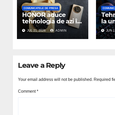
COMUNICATELE DE PRESA
COMUNIC
HONOR aduce
Tehn
tehnologia de azi în
la u
Palatul
— Lo
JUL 21, 2026
ADMIN
JUN 1
Telefoanelor
seri
mous
tast
gam
Leave a Reply
Your email address will not be published.
Required fi
Comment
*