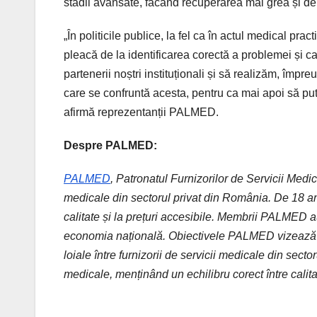
stadii avansate, făcând recuperarea mai grea și de 
„În politicile publice, la fel ca în actul medical prac
pleacă de la identificarea corectă a problemei și 
partenerii noștri instituționali și să realizăm, împr
care se confruntă acesta, pentru ca mai apoi să pute
afirmă reprezentanții PALMED.
Despre PALMED:
PALMED
, Patronatul Furnizorilor de Servicii Medic
medicale din sectorul privat din România. De 18 an
calitate și la prețuri accesibile. Membrii PALMED au
economia națională. Obiectivele PALMED vizează at
loiale între furnizorii de servicii medicale din secto
medicale, menținând un echilibru corect între calitat