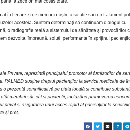
până la zece ori mai costisitoare.
ticat în fiecare zi de membrii noștri, o soluție sau un tratament potr
cauzelor acesteia. Suntem determinați să continuăm dialogul cu
eună, o radiografie reală a sistemului de sănătate și provocărilor 
m dezvolta, împreună, soluții performante în sprijinul paciențilo
ale Private, reprezintă principalul promotor al furnizorilor de serv
i, PALMED susține dreptul pacienților la servicii medicale de în
 o prezență semnificativă pe piața locală și contribuie substanți
ât membrii săi, cât și pacienții, incluzând promovarea concure
rul privat și asigurarea unui acces rapid al pacienților la serviciil
e și preț.