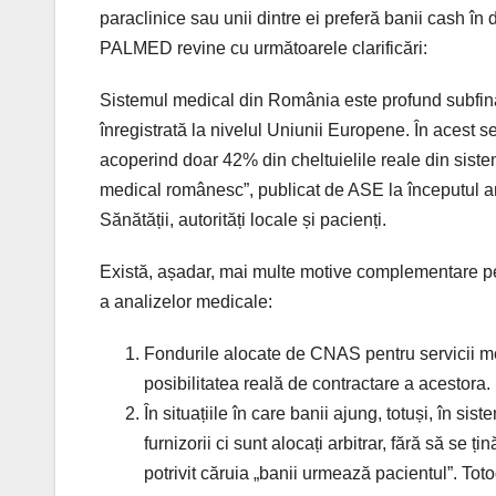
paraclinice sau unii dintre ei preferă banii cash în
PALMED revine cu următoarele clarificări:
Sistemul medical din România este profund subfina
înregistrată la nivelul Uniunii Europene. În acest 
acoperind doar 42% din cheltuielile reale din sistem
medical românesc”, publicat de ASE la începutul a
Sănătății, autorități locale și pacienți.
Există, așadar, mai multe motive complementare pent
a analizelor medicale:
Fondurile alocate de CNAS pentru servicii med
posibilitatea reală de contractare a acestora.
În situațiile în care banii ajung, totuși, în si
furnizorii ci sunt alocați arbitrar, fără să se ț
potrivit căruia „banii urmează pacientul”. Toto