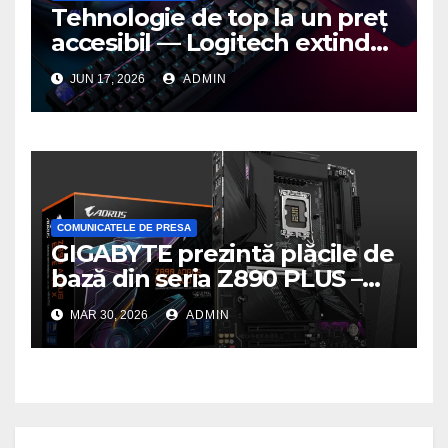
Tehnologie de top la un preț
accesibil — Logitech extinde
seria G3 cu un nou mouse și
JUN 17, 2026
ADMIN
o nouă tastatură pentru
gaming pe PC
COMUNICATELE DE PRESA
GIGABYTE prezintă plăcile de
bază din seria Z890 PLUS –
performanță de ultimă
MAR 30, 2026
ADMIN
generație la un nou nivel