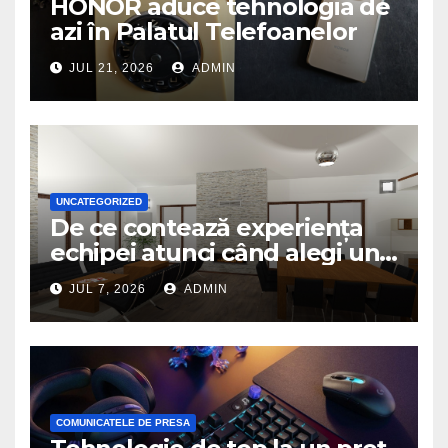
HONOR aduce tehnologia de
azi în Palatul Telefoanelor
JUL 21, 2026
ADMIN
UNCATEGORIZED
De ce contează experiența
echipei atunci când alegi un
birou de arhitectură
JUL 7, 2026
ADMIN
COMUNICATELE DE PRESA