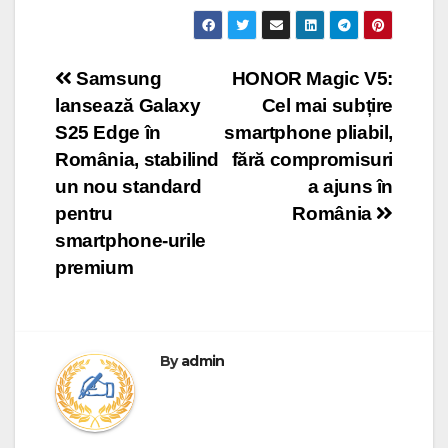
Post
Samsung
HONOR Magic V5:
lansează Galaxy
Cel mai subțire
navigation
S25 Edge în
smartphone pliabil,
România, stabilind
fără compromisuri
un nou standard
a ajuns în
pentru
România
smartphone-urile
premium
By
admin