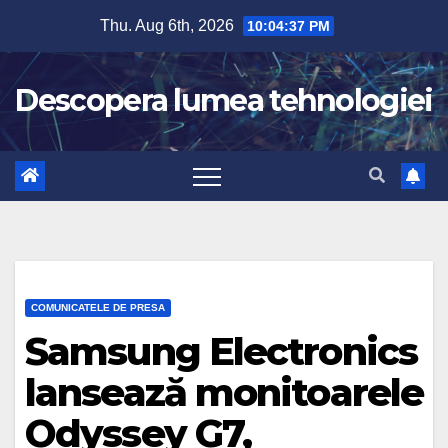
Skip
Thu. Aug 6th, 2026
10:04:38 PM
to
content
Descopera lumea tehnologiei
COMUNICATELE DE PRESA
Samsung Electronics
lansează monitoarele
Odyssey G7,