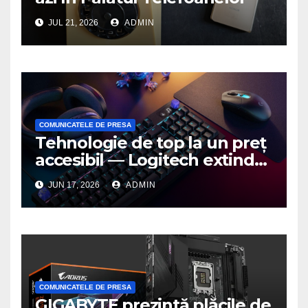
JUL 21, 2026
ADMIN
COMUNICATELE DE PRESA
Tehnologie de top la un preț
accesibil — Logitech extinde
seria G3 cu un nou mouse și
JUN 17, 2026
ADMIN
o nouă tastatură pentru
gaming pe PC
COMUNICATELE DE PRESA
GIGABYTE prezintă plăcile de