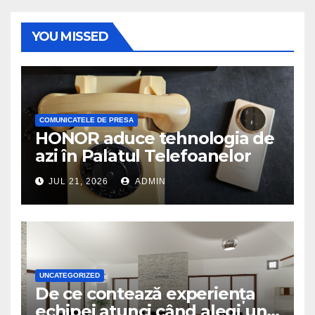
YOU MISSED
COMUNICATELE DE PRESA
HONOR aduce tehnologia de
azi în Palatul Telefoanelor
JUL 21, 2026
ADMIN
UNCATEGORIZED
De ce contează experiența
echipei atunci când alegi un