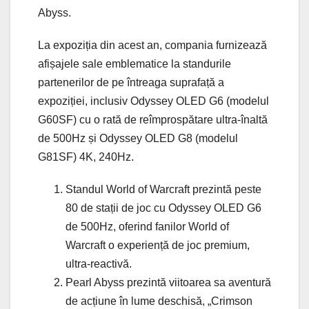
Abyss.
La expoziția din acest an, compania furnizează
afișajele sale emblematice la standurile
partenerilor de pe întreaga suprafață a
expoziției, inclusiv Odyssey OLED G6 (modelul
G60SF) cu o rată de reîmprospătare ultra-înaltă
de 500Hz și Odyssey OLED G8 (modelul
G81SF) 4K, 240Hz.
Standul World of Warcraft prezintă peste
80 de stații de joc cu Odyssey OLED G6
de 500Hz, oferind fanilor World of
Warcraft o experiență de joc premium,
ultra-reactivă.
Pearl Abyss prezintă viitoarea sa aventură
de acțiune în lume deschisă, „Crimson