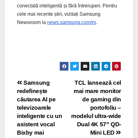
conectată inteligentă și fără întreruperi. Pentru
cele mai recente știri, vizitați Samsung
Newsroom la
news.samsung.com/ro
.
Post
Samsung
TCL lansează cel
redefinește
mai mare monitor
navigation
căutarea AI pe
de gaming din
televizoarele
portofoliu –
inteligente cu un
modelul ultra-wide
asistent vocal
Dual 4K 57” QD-
Bixby mai
Mini LED