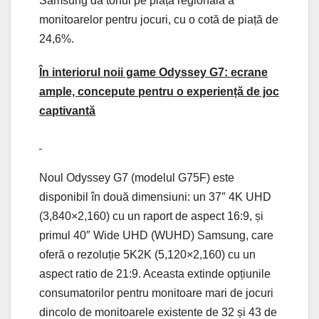
Samsung dă tonul pe piața regională a
monitoarelor pentru jocuri, cu o cotă de piață de
24,6%.
În interiorul noii game Odyssey G7: ecrane
ample, concepute pentru o experiență de joc
captivantă
Noul Odyssey G7 (modelul G75F) este
disponibil în două dimensiuni: un 37″ 4K UHD
(3,840×2,160) cu un raport de aspect 16:9, și
primul 40″ Wide UHD (WUHD) Samsung, care
oferă o rezoluție 5K2K (5,120×2,160) cu un
aspect ratio de 21:9. Aceasta extinde opțiunile
consumatorilor pentru monitoare mari de jocuri
dincolo de monitoarele existente de 32 și 43 de