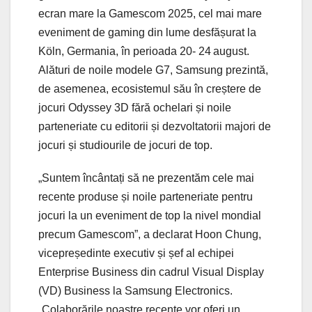
ecran mare la Gamescom 2025, cel mai mare
eveniment de gaming din lume desfășurat la
Köln, Germania, în perioada 20- 24
august.
Alături de noile modele G7, Samsung prezintă,
de asemenea, ecosistemul său în creștere de
jocuri Odyssey 3D fără ochelari și noile
parteneriate cu editorii și dezvoltatorii majori de
jocuri și studiourile de jocuri de top.
„Suntem încântați să ne prezentăm cele mai
recente produse și noile parteneriate pentru
jocuri la un eveniment de top la nivel mondial
precum Gamescom”, a declarat Hoon Chung,
vicepreședinte executiv și șef al echipei
Enterprise Business din cadrul Visual Display
(VD) Business la Samsung Electronics.
„Colaborările noastre recente vor oferi un