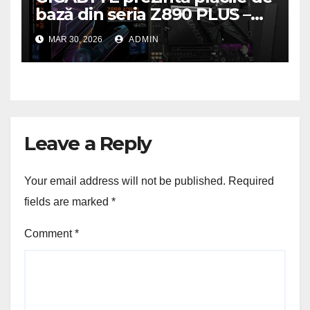
bază din seria Z890 PLUS –
performanță de ultimă
MAR 30, 2026
ADMIN
generație la un nou nivel
Leave a Reply
Your email address will not be published.
Required
fields are marked
*
Comment
*