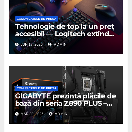
COMUNICATELE DE PRESA
Tehnologie de top la un preț
accesibil — Logitech extinde
seria G3 cu un nou mouse și
JUN 17, 2026
ADMIN
o nouă tastatură pentru
gaming pe PC
COMUNICATELE DE PRESA
GIGABYTE prezintă plăcile de
bază din seria Z890 PLUS –
performanță de ultimă
MAR 30, 2026
ADMIN
generație la un nou nivel