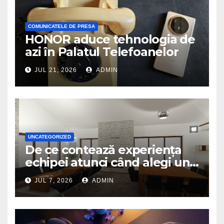
COMUNICATELE DE PRESA
HONOR aduce tehnologia de
azi în Palatul Telefoanelor
JUL 21, 2026
ADMIN
UNCATEGORIZED
De ce contează experiența
echipei atunci când alegi un
birou de arhitectură
JUL 7, 2026
ADMIN