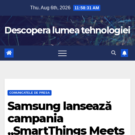
Skip
Thu. Aug 6th, 2026
11:58:32 AM
to
content
Descopera lumea tehnologiei
COMUNICATELE DE PRESA
Samsung lansează
campania
„SmartThings Meets