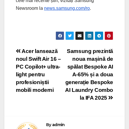
cele mai recente știri, vizitați Samsung
Newsroom la
news.samsung.com/ro
.
Post
Acer lansează
Samsung prezintă
noul Swift Air 16 –
noua mașină de
navigation
PC Copilot+ ultra-
spălat Bespoke AI
light pentru
A-65% și a doua
profesioniștii
generație Bespoke
mobili moderni
AI Laundry Combo
la IFA 2025
By
admin