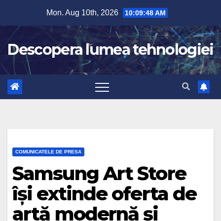
Skip
Mon. Aug 10th, 2026
10:09:49 AM
to
content
Descopera lumea tehnologiei
COMUNICATELE DE PRESA
Samsung Art Store
își extinde oferta de
artă modernă și