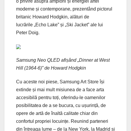
o privire asupra amplorii și energiei artei
moderne și contemporane, prezentând pictorul
britanic Howard Hodgkin, alături de
lucrările „Echo Lake” și „Ski Jacket” ale lui
Peter Doig.
Samsung Neo QLED afișând „Dinner at West
Hill (1964-6)” de Howard Hodgkin
Cu aceste noi piese, Samsung Art Store își
extinde și mai mult misiunea de a face arta
accesibilă pentru toți, oferindu-le oamenilor
posibilitatea de a se bucura, cu ușurință, de
opere de artă de înaltă calitate chiar din
confortul propriei locuințe. Reunind parteneri
din întreaga lume – de la New York, la Madrid și