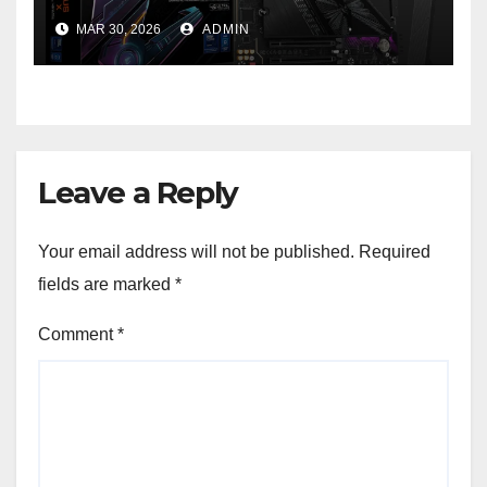
performanță de ultimă
MAR 30, 2026
ADMIN
generație la un nou nivel
Leave a Reply
Your email address will not be published.
Required
fields are marked
*
Comment
*