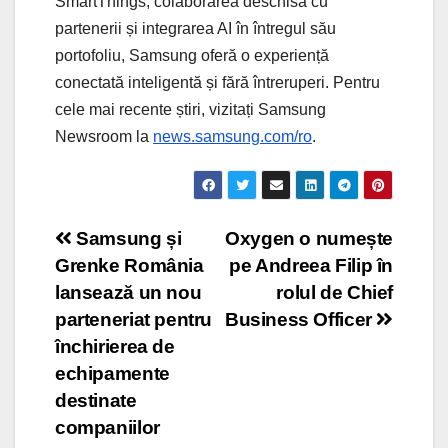
SmartThings, colaborarea deschisă cu
partenerii și integrarea AI în întregul său
portofoliu, Samsung oferă o experiență
conectată inteligentă și fără întreruperi. Pentru
cele mai recente știri, vizitați Samsung
Newsroom la
news.samsung.com/ro
.
Post
Samsung și
Oxygen o numește
Grenke România
pe Andreea Filip în
navigation
lansează un nou
rolul de Chief
parteneriat pentru
Business Officer
închirierea de
echipamente
destinate
companiilor