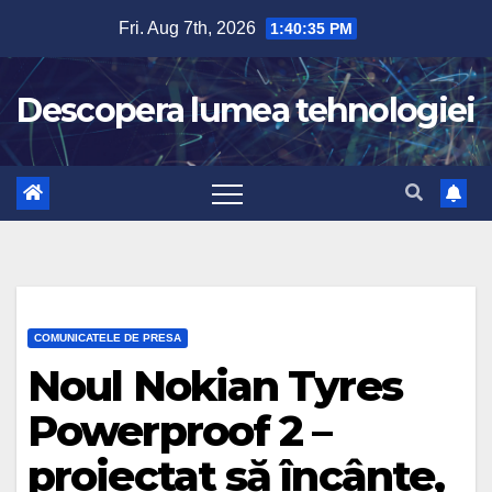
Skip
Fri. Aug 7th, 2026
1:40:36 PM
to
content
Descopera lumea tehnologiei
COMUNICATELE DE PRESA
Noul Nokian Tyres
Powerproof 2 –
proiectat să încânte,