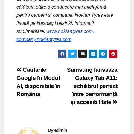
călătoria către o conducere mai inteligentă
pentru oameni și companii. Nokian Tyres este
listată pe Nasdaq Helsinki. Informații
suplimentare:
www.nokiantyres.com
,
company.nokiantyres.com
Post
Căutările
Samsung lansează
Google în Modul
Galaxy Tab A11:
navigation
AI, disponibile în
echilibrul perfect
România
între performanță
și accesibilitate
By
admin