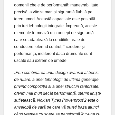
domenii cheie de performanță: manevrabilitate
precisă la viteze mari și siguranță fiabilă pe
teren umed. Această capacitate este posibilă
prin trei tehnologii integrate. Împreună, aceste
elemente formează un concept de siguranță
care se adaptează la condițiile reale de
conducere, oferind control, încredere și
performanță, indiferent dacă drumurile sunt
uscate sau extrem de umede.
„Prin combinarea unui design avansat al benzii
de rulare, a unei tehnologii de ultimă generație
privind compoziția și a unei structuri ranforsate,
oferim mai mult decât performanță, oferim liniște
sufletească. Nokian Tyres Powerproof 2 este o
anvelopă de vară pe care vă puteți baza atunci
când vremea cu soare se transformă într-una cu