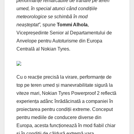
performanțe remarcabile de frânare pe teren
umed, în special atunci când condițiile
meteorologice se schimbă în mod
neașteptat”,
spune
Tommi Alhola
,
Vicepreședinte Senior al Departamentului de
Anvelope pentru Autoturisme din Europa
Centrală al Nokian Tyres.
Cu o reacție precisă la virare, performanțe de
top pe teren umed și manevrabilitate sigură la
viteze mari, Nokian Tyres Powerproof 2 reflectă
experiența adânc înrădăcinată a companiei în
proiectarea pentru condiții extreme. Conceput
pentru mediile de conducere diverse din
Europa, acesta funcționează în mod fiabil chiar
și în condiții de căldură extremă vara,