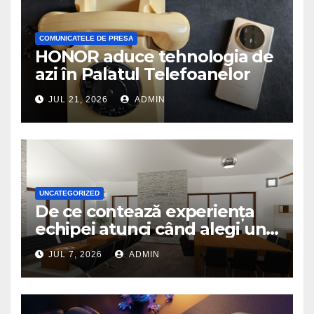
COMUNICATELE DE PRESA
HONOR aduce tehnologia de
azi în Palatul Telefoanelor
JUL 21, 2026
ADMIN
UNCATEGORIZED
De ce contează experiența
echipei atunci când alegi un
birou de arhitectură
JUL 7, 2026
ADMIN