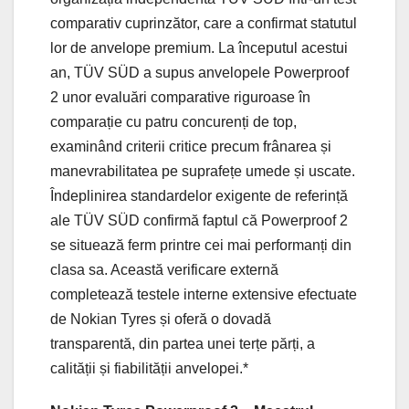
comparativ cuprinzător, care a confirmat statutul
lor de anvelope premium. La începutul acestui
an, TÜV SÜD a supus anvelopele Powerproof
2 unor evaluări comparative riguroase în
comparație cu patru concurenți de top,
examinând criterii critice precum frânarea și
manevrabilitatea pe suprafețe umede și uscate.
Îndeplinirea standardelor exigente de referință
ale TÜV SÜD confirmă faptul că Powerproof 2
se situează ferm printre cei mai performanți din
clasa sa. Această verificare externă
completează testele interne extensive efectuate
de Nokian Tyres și oferă o dovadă
transparentă, din partea unei terțe părți, a
calității și fiabilității anvelopei.*