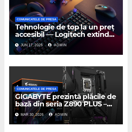
COMUNICATELE DE PRESA
Tehnologie de top la un preț
accesibil — Logitech extinde
seria G3 cu un nou mouse și
JUN 17, 2026
ADMIN
o nouă tastatură pentru
gaming pe PC
COMUNICATELE DE PRESA
GIGABYTE prezintă plăcile de
bază din seria Z890 PLUS –
performanță de ultimă
MAR 30, 2026
ADMIN
generație la un nou nivel