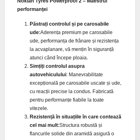
Nokian Tyres Powerproof 2 – Maestrul
performanţei
Păstrați controlul și pe carosabile
ude:
Aderența premium pe carosabile
ude, performanța de frânare și rezistența
la acvaplanare, vă mențin în siguranță
atunci când începe ploaia.
Simțiți controlul asupra
autovehiculului
: Manevrabilitate
excepțională pe carosabile uscate și ude,
cu reacții precise la condus. Fabricată
pentru performanțe fiabile la toate
vitezele.
Rezistență în situațiile în care contează
cel mai mult:
Structura robustă și
flancurile solide din aramidă asigură o