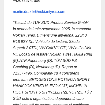
+420735747556
martin.drazik@nokiantyres.com
*Testată de TÜV SÜD Product Service GmbH
în perioada iunie-septembrie 2025, la comanda
Nokian Tyres. Dimensiune anvelopă: 225/40
R18 92Y XL, Vehicule de testare:
Skoda
Superb 2.0TDI, VW Golf VIII GTI, VW e-Golf Mk.
VII. Locații de testare: Nokian Tyres Hakka Ring
(E), ATP Papenburg (D), TÜV SÜD PS
Garching (D), Neubiberg (D). Raport nr.
713377496. Comparativ cu 4 concurenți
premium: BRIDGESTONE POTENZA SPORT,
HANKOOK VENTUS EVO K137, MICHELIN
PILOT SPORT 5 ȘI PIRELLI PZERO PZ5. TÜV
SÜD este o organizație independentă care
oferă servicii de testare, inspecție și certificare