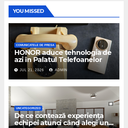
YOU MISSED
COMUNICATELE DE PRESA
HONOR aduce tehnologia de
azi în Palatul Telefoanelor
JUL 21, 2026
ADMIN
UNCATEGORIZED
De ce contează experiența
echipei atunci când alegi un