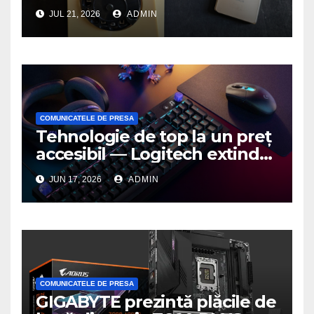
JUL 21, 2026
ADMIN
COMUNICATELE DE PRESA
Tehnologie de top la un preț
accesibil — Logitech extinde
seria G3 cu un nou mouse și
JUN 17, 2026
ADMIN
o nouă tastatură pentru
gaming pe PC
COMUNICATELE DE PRESA
GIGABYTE prezintă plăcile de