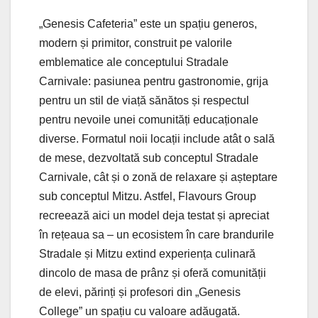
„Genesis Cafeteria” este un spațiu generos,
modern și primitor, construit pe valorile
emblematice ale conceptului Stradale
Carnivale: pasiunea pentru gastronomie, grija
pentru un stil de viață sănătos și respectul
pentru nevoile unei comunități educaționale
diverse. Formatul noii locații include atât o sală
de mese, dezvoltată sub conceptul Stradale
Carnivale, cât și o zonă de relaxare și așteptare
sub conceptul Mitzu. Astfel, Flavours Group
recreează aici un model deja testat și apreciat
în rețeaua sa – un ecosistem în care brandurile
Stradale și Mitzu extind experiența culinară
dincolo de masa de prânz și oferă comunității
de elevi, părinți și profesori din „Genesis
College” un spațiu cu valoare adăugată.