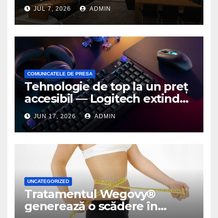
birou de arhitectură
JUL 7, 2026
ADMIN
COMUNICATELE DE PRESA
Tehnologie de top la un preț
accesibil — Logitech extinde
seria G3 cu un nou mouse și
JUN 17, 2026
ADMIN
o nouă tastatură pentru
gaming pe PC
UNCATEGORIZED
Tratamentul Wegovy®
generează o scădere în