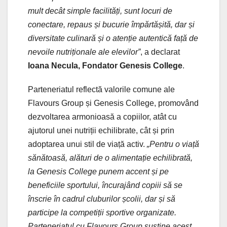
mult decât simple facilități, sunt locuri de
conectare, repaus și bucurie împărtășită, dar și
diversitate culinară și o atenție autentică față de
nevoile nutriționale ale elevilor”
, a declarat
Ioana Necula, Fondator Genesis College
.
Parteneriatul reflectă valorile comune ale
Flavours Group și Genesis College, promovând
dezvoltarea armonioasă a copiilor, atât cu
ajutorul unei nutriții echilibrate, cât și prin
adoptarea unui stil de viață activ.
„Pentru o viață
sănătoasă,
alături de o alimentație echilibrată,
la Genesis College punem accent și pe
beneficiile sportului, încurajând copiii să se
înscrie în cadrul cluburilor școlii, dar și să
participe la competiții sportive organizate.
Parteneriatul cu Flavours Group susține acest