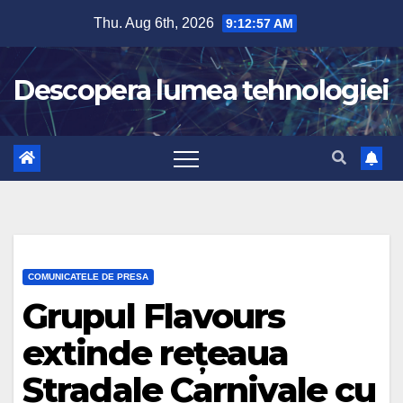
Skip
Thu. Aug 6th, 2026
9:12:58 AM
to
content
Descopera lumea tehnologiei
COMUNICATELE DE PRESA
Grupul Flavours
extinde rețeaua
Stradale Carnivale cu