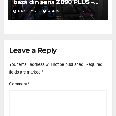
bază din seria Z890 PLUS –
performanță de ultimă
MAR 30, 2026
ADMIN
generație la un nou nivel
Leave a Reply
Your email address will not be published.
Required
fields are marked
*
Comment
*