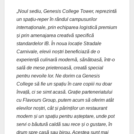
„
Noul sediu, Genesis College Tower, reprezintă
un spațiu-reper în rândul campusurilor
internaționale, prin echiparea logistică premium
și prin amenajarea creativă specifică
standardelor IB. În noua locație Stradale
Carnivale, elevii noștri beneficiază de o
experiență culinară modernă, sănătoasă, într-o
sală de mese prietenoasă, creată special
pentru nevoile lor. Ne dorim ca Genesis
College să fie un spațiu în care copiii nu doar
învață, ci se simt acasă. Grație parteneriatului
cu Flavours Group, putem acum să oferim atât
elevilor noștri, cât și părinților un restaurant
modern și un spațiu pentru așteptare, unde pot
servi o băutură caldă sau rece și o gustare, în
drum spre casă sau birou. Acestea sunt mai