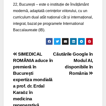
22, București – este o instituție de învățământ
modernă, adaptată cerințelor viitorului, cu un
curriculum dual atât național cât și internațional,
integrat, bazat pe programele International
Baccalaureate (IB).
Post
SIMEDICAL
Căutările Google în
ROMÂNIA aduce în
Modul AI,
navigation
premieră în
disponibile în
București
România
expertiza mondială
a prof. dr. Erdal
Karaöz în
medicina
regenerativă