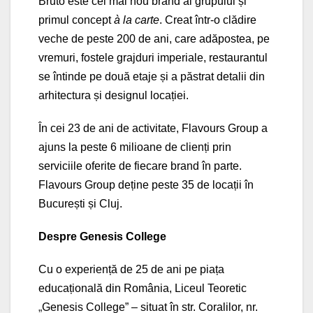
Bruto este cel mai nou brand al grupului și
primul concept
à la carte
. Creat într-o clădire
veche de peste 200 de ani, care adăpostea, pe
vremuri, fostele grajduri imperiale, restaurantul
se întinde pe două etaje și a păstrat detalii din
arhitectura și designul locației.
În cei 23 de ani de activitate, Flavours Group a
ajuns la peste 6 milioane de clienți prin
serviciile oferite de fiecare brand în parte.
Flavours Group deține peste 35 de locații în
București și Cluj.
Despre Genesis College
Cu o experiență de 25 de ani pe piața
educațională din România, Liceul Teoretic
„
Genesis College” – situat în str. Coralilor, nr.