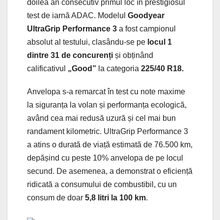
doilea an consecutiv primul loc în prestigiosul
test de iarnă ADAC. Modelul
Goodyear
UltraGrip Performance 3
a fost campionul
absolut al testului, clasându-se pe
locul 1
dintre 31 de concurenți
și obținând
calificativul
„Good”
la categoria
225/40 R18.
Anvelopa s-a remarcat în test cu note maxime
la siguranța la volan și performanța ecologică,
având cea mai redusă uzură și cel mai bun
randament kilometric. UltraGrip Performance 3
a atins o durată de viață estimată de 76.500 km,
depășind cu peste 10% anvelopa de pe locul
secund. De asemenea, a demonstrat o eficiență
ridicată a consumului de combustibil, cu un
consum de doar
5,8 litri la 100 km
.