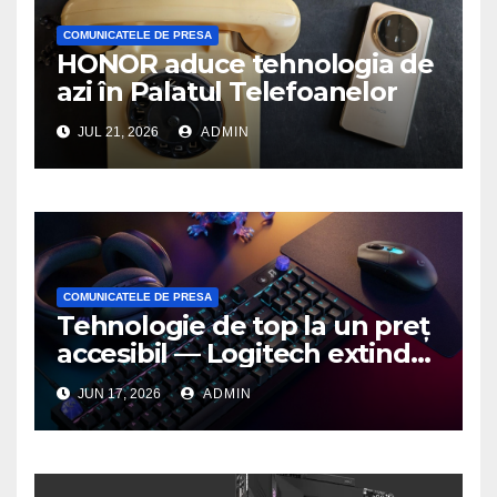
COMUNICATELE DE PRESA
HONOR aduce tehnologia de
azi în Palatul Telefoanelor
JUL 21, 2026
ADMIN
COMUNICATELE DE PRESA
Tehnologie de top la un preț
accesibil — Logitech extinde
seria G3 cu un nou mouse și
JUN 17, 2026
ADMIN
o nouă tastatură pentru
gaming pe PC