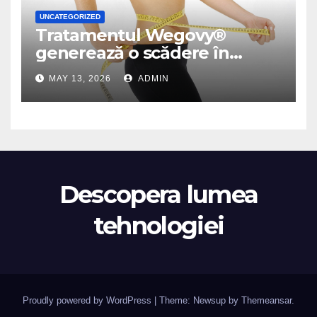
UNCATEGORIZED
Tratamentul Wegovy®
generează o scădere în
greutate de până la 22,6% la
MAY 13, 2026
ADMIN
femei în perioada
menopauzei și reduce la
jumătate riscul de migrene
Descopera lumea
tehnologiei
Proudly powered by WordPress
|
Theme: Newsup by
Themeansar
.