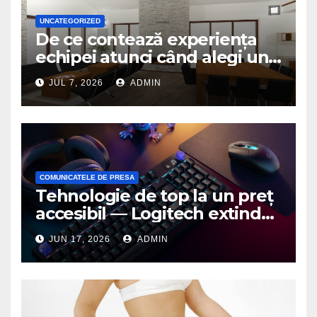
UNCATEGORIZED
De ce contează experiența
echipei atunci când alegi un
birou de arhitectură
JUL 7, 2026
ADMIN
COMUNICATELE DE PRESA
Tehnologie de top la un preț
accesibil — Logitech extinde
seria G3 cu un nou mouse și
JUN 17, 2026
ADMIN
o nouă tastatură pentru
gaming pe PC