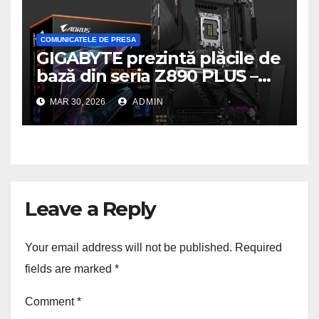
COMUNICATELE DE PRESA
GIGABYTE prezintă plăcile de
bază din seria Z890 PLUS –
performanță de ultimă
MAR 30, 2026
ADMIN
generație la un nou nivel
Leave a Reply
Your email address will not be published.
Required
fields are marked
*
Comment
*