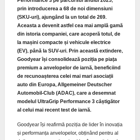
Performance 3 pe parcursul anului 2025,
prin introducerea a 68 de noi dimensiuni
(SKU-uri), ajungând la un total de 269.
Aceasta a devenit astfel cea mai amplă gamă
din istoria companiei, care acoperă totul, de
la mașini compacte și vehicule electrice
(EV), până la SUV-uri.
Prin această extindere,
Goodyear își consolidează poziția pe piața
premium a anvelopelor de iarnă, beneficiind
de recunoașterea celei mai mari asociații
auto din Europa, Allgemeiner Deutscher
Automobil-Club (ADAC), care a desemnat
modelul UltraGrip Performance 3 câștigător
al celui mai recent test de iarnă.
Goodyear își reafirmă poziția de lider în inovația
și performanța anvelopelor, obținând pentru al