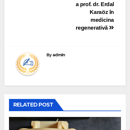
a prof. dr. Erdal
Karaöz în
medicina
regenerativă
By
admin
RELATED POST