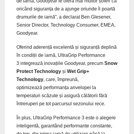
de iarnă, Goodyear le oferă mai multor șoferi ca
oricând siguranța de a ajunge oriunde îi poartă
drumurile de iarnă”, a declarat Ben Glesener,
Senior Director, Technology Consumer, EMEA,
Goodyear.
Oferind aderență excelentă și siguranță deplină
în condiții de iarnă, UltraGrip Performance
3 integrează inovațiile Goodyear, precum
Snow
Protect Technology
și
Wet Grip+
Technology
, care, împreună,
optimizează performanța anvelopei la
temperaturi scăzute și asigură călătorii fără
întreruperi pe tot parcursul sezonului rece.
În plus, UltraGrip Performance 3 este o alegere
inteligentă, garantând performanțe constante,
de top, din prima iarnă de utilizare până la