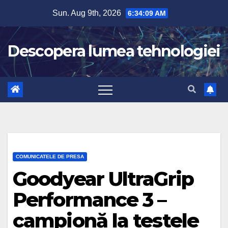
Skip
Sun. Aug 9th, 2026
6:34:10 AM
to
content
Descopera lumea tehnologiei
COMUNICATELE DE PRESA
Goodyear UltraGrip
Performance 3 –
campionă la testele