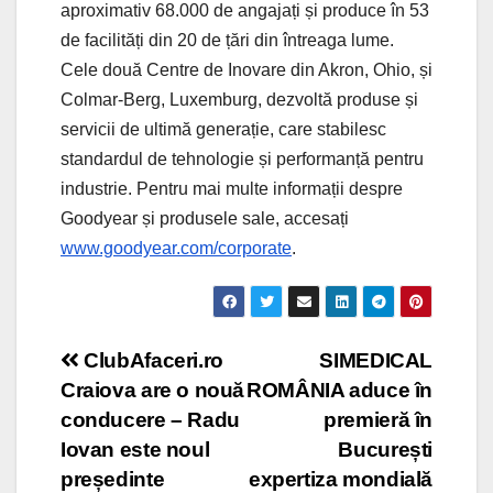
aproximativ 68.000 de angajați și produce în 53
de facilități din 20 de țări din întreaga lume.
Cele două Centre de Inovare din Akron, Ohio, și
Colmar-Berg, Luxemburg, dezvoltă produse și
servicii de ultimă generație, care stabilesc
standardul de tehnologie și performanță pentru
industrie. Pentru mai multe informații despre
Goodyear și produsele sale, accesați
www.goodyear.com/corporate
.
Post
ClubAfaceri.ro
SIMEDICAL
Craiova are o nouă
ROMÂNIA aduce în
navigation
conducere – Radu
premieră în
Iovan este noul
București
președinte
expertiza mondială