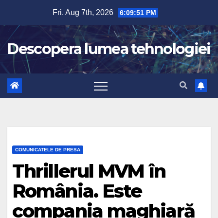
Skip
Fri. Aug 7th, 2026
6:09:52 PM
to
content
Descopera lumea tehnologiei
COMUNICATELE DE PRESA
Thrillerul MVM în
România. Este
compania maghiară