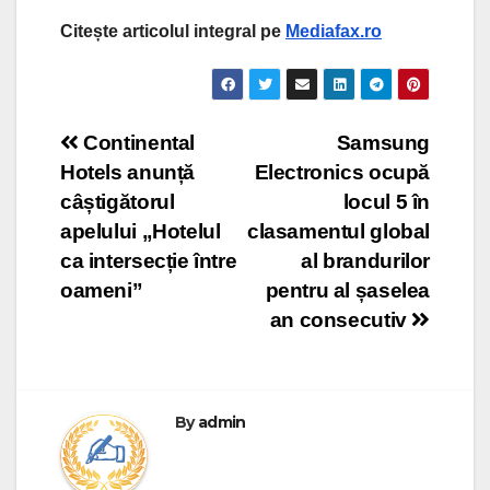
Citește articolul integral pe
Mediafax.ro
Post
Continental
Samsung
Hotels anunță
Electronics ocupă
navigation
câștigătorul
locul 5 în
apelului „Hotelul
clasamentul global
ca intersecție între
al brandurilor
oameni”
pentru al șaselea
an consecutiv
By
admin