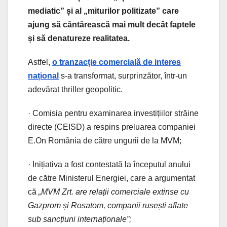
mediatic” și al „miturilor politizate” care
ajung să cântărească mai mult decât faptele
și să denatureze realitatea.
Astfel,
o tranzacție comercială de interes
național
s-a transformat, surprinzător, într-un
adevărat thriller geopolitic.
· Comisia pentru examinarea investițiilor străine
directe (CEISD) a respins preluarea companiei
E.On România de către ungurii de la MVM;
· Inițiativa a fost contestată la începutul anului
de către Ministerul Energiei, care a argumentat
că
„MVM Zrt. are relații comerciale extinse cu
Gazprom și Rosatom, companii rusești aflate
sub sancțiuni internaționale”;