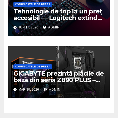
COMUNICATELE DE PRESA
Tehnologie de top la un preț
accesibil — Logitech extinde
seria G3 cu un nou mouse și
JUN 17, 2026
ADMIN
o nouă tastatură pentru
gaming pe PC
COMUNICATELE DE PRESA
GIGABYTE prezintă plăcile de
bază din seria Z890 PLUS –
performanță de ultimă
MAR 30, 2026
ADMIN
generație la un nou nivel