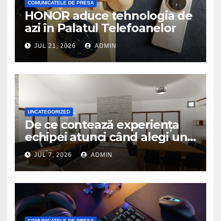
COMUNICATELE DE PRESA
HONOR aduce tehnologia de
azi în Palatul Telefoanelor
JUL 21, 2026
ADMIN
UNCATEGORIZED
De ce contează experiența
echipei atunci când alegi un
birou de arhitectură
JUL 7, 2026
ADMIN
COMUNICATELE DE PRESA