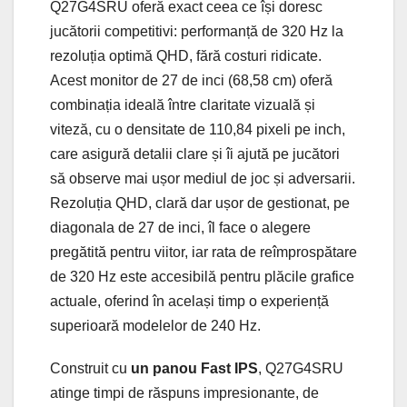
Q27G4SRU oferă exact ceea ce își doresc
jucătorii competitivi: performanță de 320 Hz la
rezoluția optimă QHD, fără costuri ridicate.
Acest monitor de 27 de inci (68,58 cm) oferă
combinația ideală între claritate vizuală și
viteză, cu o densitate de 110,84 pixeli pe inch,
care asigură detalii clare și îi ajută pe jucători
să observe mai ușor mediul de joc și adversarii.
Rezoluția QHD, clară dar ușor de gestionat, pe
diagonala de 27 de inci, îl face o alegere
pregătită pentru viitor, iar rata de reîmprospătare
de 320 Hz este accesibilă pentru plăcile grafice
actuale, oferind în același timp o experiență
superioară modelelor de 240 Hz.
Construit cu
un panou Fast IPS
, Q27G4SRU
atinge timpi de răspuns impresionante, de