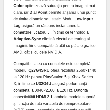
Color
optimizează saturația pentru imagini mai
clare, iar
Dial Point
permite afișarea unui punct
de țintire dinamic sau static. Modul
Low Input
Lag
asigură un răspuns instantaneu la
comenzile jucătorului, în timp ce tehnologia
Adaptive-Sync
elimină efectul de tearing al
imaginii, fiind compatibilă atât cu plăcile grafice
AMD, cât și cu cele NVIDIA.
Compatibilitatea cu consolele este completă:
modelul
Q27G4SRU
oferă rezoluția 2560×1440
la 120 Hz pentru PlayStation 5 și Xbox Series
X, în timp ce
U32G4U
asigură performanță
completă la 3840×2160 la 120 Hz. Datorită
conectivității
HDMI 2.1
, ambele modele suportă
și funcția de rată variabilă de reîmprospătare