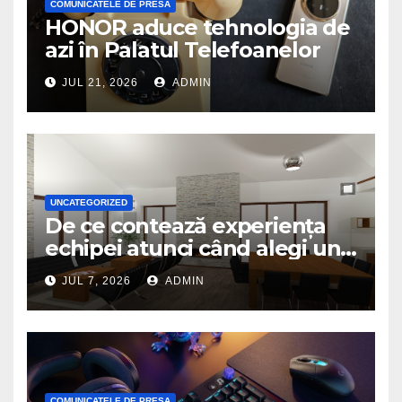
COMUNICATELE DE PRESA
HONOR aduce tehnologia de
azi în Palatul Telefoanelor
JUL 21, 2026
ADMIN
UNCATEGORIZED
De ce contează experiența
echipei atunci când alegi un
birou de arhitectură
JUL 7, 2026
ADMIN
COMUNICATELE DE PRESA