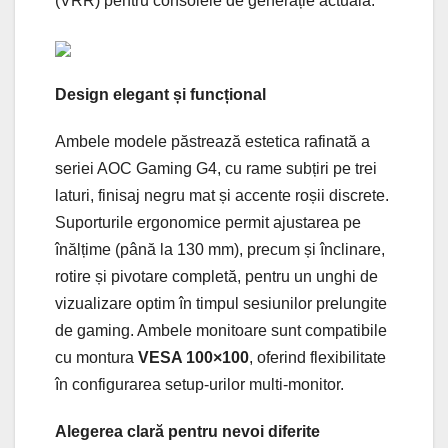
(VRR) pentru consolele de generație actuală.
Design elegant și funcțional
Ambele modele păstrează estetica rafinată a
seriei AOC Gaming G4, cu rame subțiri pe trei
laturi, finisaj negru mat și accente roșii discrete.
Suporturile ergonomice permit ajustarea pe
înălțime (până la 130 mm), precum și înclinare,
rotire și pivotare completă, pentru un unghi de
vizualizare optim în timpul sesiunilor prelungite
de gaming. Ambele monitoare sunt compatibile
cu montura
VESA 100×100
, oferind flexibilitate
în configurarea setup-urilor multi-monitor.
Alegerea clară pentru nevoi diferite