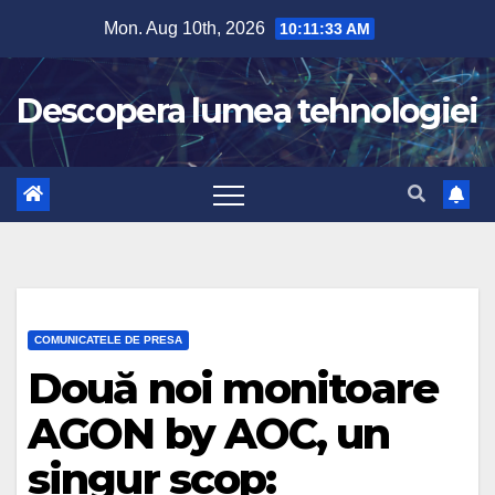
Skip
Mon. Aug 10th, 2026
10:11:34 AM
to
content
Descopera lumea tehnologiei
COMUNICATELE DE PRESA
Două noi monitoare
AGON by AOC, un
singur scop: