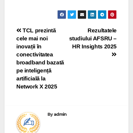
Post
TCL prezintă
Rezultatele
cele mai noi
studiului AFSRU –
navigation
inovații în
HR Insights 2025
conectivitatea
broadband bazată
pe inteligență
artificială la
Network X 2025
By
admin