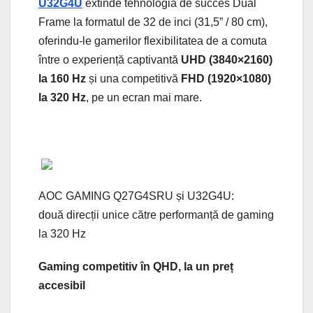
U32G4U
extinde tehnologia de succes Dual
Frame la formatul de 32 de inci (31,5” / 80 cm),
oferindu-le gamerilor flexibilitatea de a comuta
între o experiență captivantă
UHD (3840×2160)
la 160 Hz
și una competitivă
FHD (1920×1080)
la 320 Hz
, pe un ecran mai mare.
AOC GAMING Q27G4SRU și U32G4U:
două direcții unice către performanță de gaming
la 320 Hz
Gaming competitiv în QHD, la un preț
accesibil