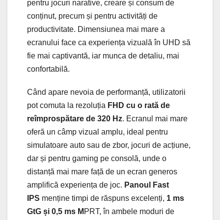
pentru jocuri narative, creare și consum de
conținut, precum și pentru activități de
productivitate. Dimensiunea mai mare a
ecranului face ca experiența vizuală în UHD să
fie mai captivantă, iar munca de detaliu, mai
confortabilă.
Când apare nevoia de performanță, utilizatorii
pot comuta la rezoluția
FHD cu o rată de
reîmprospătare de 320 Hz
. Ecranul mai mare
oferă un câmp vizual amplu, ideal pentru
simulatoare auto sau de zbor, jocuri de acțiune,
dar și pentru gaming pe consolă, unde o
distanță mai mare față de un ecran generos
amplifică experiența de joc.
Panoul Fast
IPS
menține timpi de răspuns excelenți,
1 ms
GtG și 0,5 ms M
PRT, în ambele moduri de