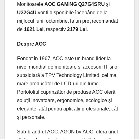
Monitoarele
AOC GAMING Q27G4SRU
și
U32G4U
vor fi disponibile începând de la
mijlocul lunii octombrie, la un preț recomandat
de
1621 Lei,
respectiv
2179 Lei
.
Despre AOC
Fondat în 1967, AOC este un brand lider la
nivel mondial de monitoare și accesorii IT și o
subsidiară a TPV Technology Limited, cel mai
mare producător de LCD-uri din lume.
Portofoliul cuprinzător de produse AOC oferă
soluții inovatoare, ergonomice, ecologice și
elegante, atât pentru aplicații profesionale, cât
și personale.
Sub-brand-ul AOC, AGON by AOC, oferă unul