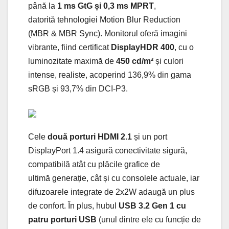
până la
1 ms GtG și 0,3 ms MPRT
,
datorită tehnologiei Motion Blur Reduction
(MBR & MBR Sync). Monitorul oferă imagini
vibrante, fiind certificat
DisplayHDR 400
, cu o
luminozitate maximă de
450 cd/m²
și culori
intense, realiste, acoperind 136,9% din gama
sRGB și 93,7% din DCI-P3.
Cele
două porturi HDMI 2.1
și un port
DisplayPort 1.4 asigură conectivitate sigură,
compatibilă atât cu plăcile grafice de
ultimă generație, cât și cu consolele actuale, iar
difuzoarele integrate de 2x2W adaugă un plus
de confort. În plus, hubul
USB 3.2 Gen 1 cu
patru porturi USB
(unul dintre ele cu funcție de