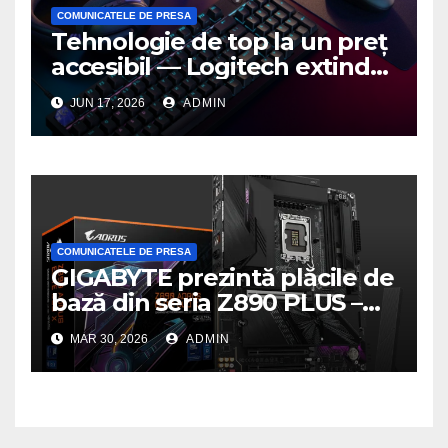
COMUNICATELE DE PRESA
Tehnologie de top la un preț
accesibil — Logitech extinde
seria G3 cu un nou mouse și
JUN 17, 2026
ADMIN
o nouă tastatură pentru
gaming pe PC
COMUNICATELE DE PRESA
GIGABYTE prezintă plăcile de
bază din seria Z890 PLUS –
performanță de ultimă
MAR 30, 2026
ADMIN
generație la un nou nivel