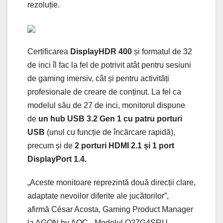
rezoluție.
Certificarea
DisplayHDR 400
și formatul de 32
de inci îl fac la fel de potrivit atât pentru sesiuni
de gaming imersiv, cât și pentru activități
profesionale de creare de conținut. La fel ca
modelul său de 27 de inci, monitorul dispune
de
un hub USB 3.2 Gen 1 cu patru porturi
USB
(unul cu funcție de încărcare rapidă),
precum și de
2 porturi HDMI 2.1 și 1 port
DisplayPort 1.4.
„Aceste monitoare reprezintă două direcții clare,
adaptate nevoilor diferite ale jucătorilor”,
afirmă César Acosta, Gaming Product Manager
la AGON by AOC. „Modelul Q27G4SRU