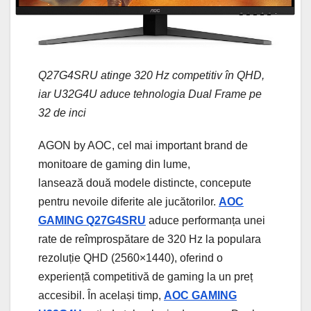
Q27G4SRU atinge 320 Hz competitiv în QHD,
iar U32G4U aduce tehnologia Dual Frame pe
32 de inci
AGON by AOC, cel mai important brand de
monitoare de gaming din lume,
lansează două modele distincte, concepute
pentru nevoile diferite ale jucătorilor.
AOC
GAMING Q27G4SRU
aduce performanța unei
rate de reîmprospătare de 320 Hz la populara
rezoluție QHD (2560×1440), oferind o
experiență competitivă de gaming la un preț
accesibil. În același timp,
AOC GAMING