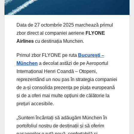
Data de 27 octombrie 2025 marchează primul
zbor direct al companiei aeriene
FLYONE
Airlines
cu destinația Munchen.
Primul zbor FLYONE pe ruta
București –
München
a decolat astăzi de pe Aeroportul
Internațional Henri Coandă – Otopeni,
reprezentând un nou pas în strategia companiei
de a-și consolida prezența pe piața europeană
și de a oferi mai multe opțiuni de călătorie la
prețuri accesibile.
„Suntem încântați să adăugăm München în
portofoliul nostru de destinații și să oferim
pasagerilor o rută nouă, confortabilă și