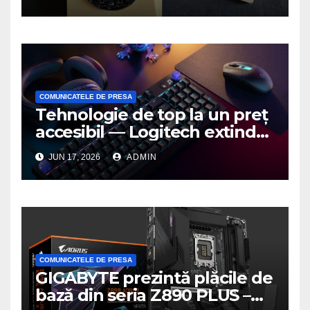
COMUNICATELE DE PRESA
Tehnologie de top la un preț
accesibil — Logitech extinde
seria G3 cu un nou mouse și
JUN 17, 2026
ADMIN
o nouă tastatură pentru
gaming pe PC
COMUNICATELE DE PRESA
GIGABYTE prezintă plăcile de
bază din seria Z890 PLUS –