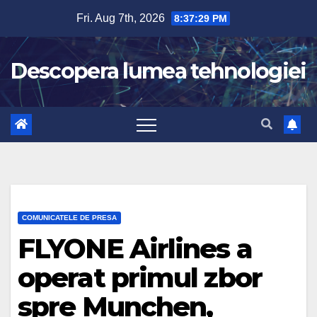
Skip
Fri. Aug 7th, 2026
8:37:30 PM
to
content
Descopera lumea tehnologiei
COMUNICATELE DE PRESA
FLYONE Airlines a
operat primul zbor
spre Munchen,