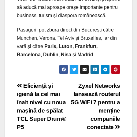
să aducă mai aproape orașe importante pentru
business, turism și diaspora românească.
Pasagerii pot zbura direct din București către
Munchen, Verona, Tel Aviv și Bruxelles, iar din
vară și către
Paris, Luton, Frankfurt,
Barcelona, Dublin, Nisa
și
Madrid
.
Post
Eficiență și
Zyxel Networks
igienă la cel mai
lansează routerul
navigation
înalt nivel cu noua
5G WiFi 7 pentru a
mașină de spălat
menține
TCL Super Drum®
companiile
P5
conectate