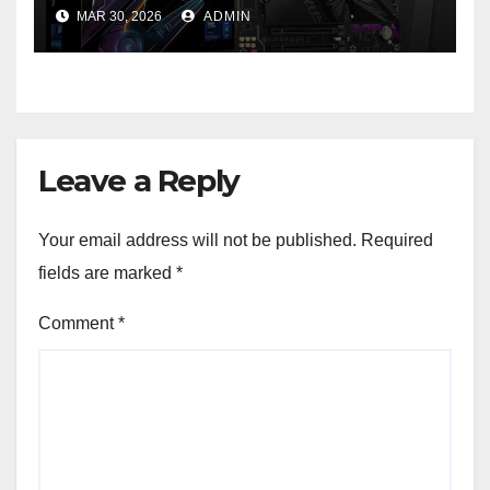
performanță de ultimă
MAR 30, 2026
ADMIN
generație la un nou nivel
Leave a Reply
Your email address will not be published.
Required
fields are marked
*
Comment
*