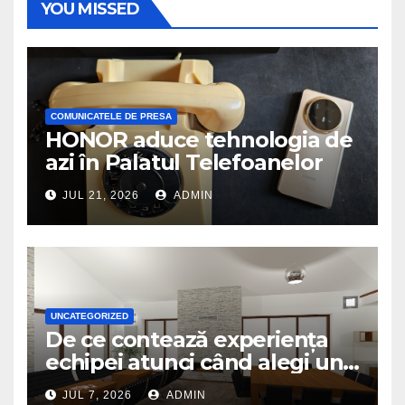
YOU MISSED
COMUNICATELE DE PRESA
HONOR aduce tehnologia de
azi în Palatul Telefoanelor
JUL 21, 2026
ADMIN
UNCATEGORIZED
De ce contează experiența
echipei atunci când alegi un
birou de arhitectură
JUL 7, 2026
ADMIN