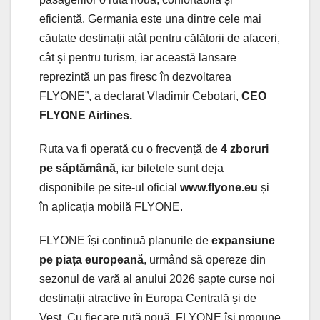
eficientă. Germania este una dintre cele mai
căutate destinații atât pentru călătorii de afaceri,
cât și pentru turism, iar această lansare
reprezintă un pas firesc în dezvoltarea
FLYONE”, a declarat Vladimir Cebotari,
CEO
FLYONE Airlines.
Ruta va fi operată cu o frecvență de
4 zboruri
pe săptămână
, iar biletele sunt deja
disponibile pe site-ul oficial
www.flyone.eu
și
în aplicația mobilă FLYONE.
FLYONE își continuă planurile de
expansiune
pe piața europeană
, urmând să opereze din
sezonul de vară al anului 2026 șapte curse noi
destinații atractive în Europa Centrală și de
Vest. Cu fiecare rută nouă, FLYONE își propune