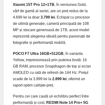
Xiaomi 15T Pro 12+1TB
, în versiunea Gold,
vârf de gamă al seriei, are un preț redus de la
4.699 lei la doar
3.799 lei
. Echipat cu procesor
de ultimă generație, cameră principală de 108
MP și stocare generoasă de 1TB, acest model
reprezintă alegerea ideală pentru pasionații de
fotografie și performanță mobilă.
POCO F7 Ultra 16GB+512GB
, în varianta
Yellow, impresionează prin puterea brută: 16
GB RAM, procesor Snapdragon de top și ecran
AMOLED cu rată de refresh de 144 Hz. Prețul
scade de la 3.999 lei la
2.899 lei
, oferind un
raport optim calitate-preț.
Pentru cei care caută un echilibru perfect între
performanță și cost,
REDMI Note 14 Pro+ 5G