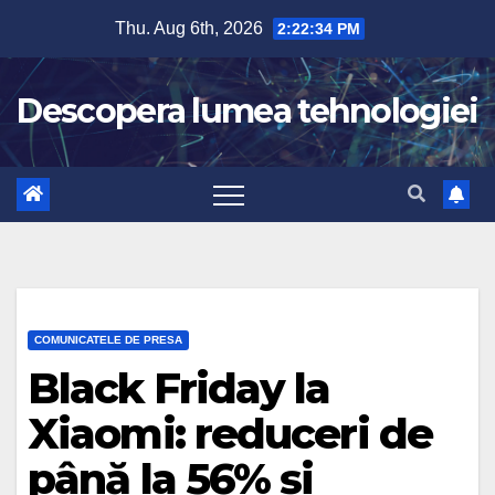
Skip
Thu. Aug 6th, 2026
2:22:35 PM
to
content
Descopera lumea tehnologiei
COMUNICATELE DE PRESA
Black Friday la
Xiaomi: reduceri de
până la 56% și