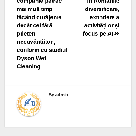
companie petrec
în România:
mai mult timp
diversificare,
făcând curățenie
extindere a
decât cei fără
activităților și
prieteni
focus pe AI
necuvântători,
conform cu studiul
Dyson Wet
Cleaning
By
admin