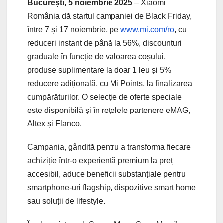
București, 5 noiembrie 2025
–
Xiaomi
România dă startul campaniei de Black Friday,
între 7 și 17 noiembrie, pe
www.mi.com/ro
, cu
reduceri instant de până la 56%, discounturi
graduale în funcție de valoarea coșului,
produse suplimentare la doar 1 leu și 5%
reducere adițională, cu Mi Points, la finalizarea
cumpărăturilor. O selecție de oferte speciale
este disponibilă și în rețelele partenere eMAG,
Altex și Flanco.
Campania, gândită pentru a transforma fiecare
achiziție într-o experiență premium la preț
accesibil, aduce beneficii substanțiale pentru
smartphone-uri flagship, dispozitive smart home
sau soluții de lifestyle.