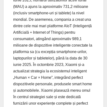
iunie 2025, numărul utilizatorilor activi lunar
(MAU) a ajuns la aproximativ 731,2 milioane
(inclusiv smartphone-uri și tablete) la nivel
mondial. De asemenea, compania a creat una
dintre cele mai mari platforme AIoT (Inteligență
Artificială + Internet of Things) pentru
consumatori, atingând aproximativ 989,1
milioane de dispozitive inteligente conectate la
platforma sa (cu excepția smartphone-urilor,
laptopurilor și tabletelor), până la data de 30
iunie 2025. În octombrie 2023, Xiaomi și-a
actualizat strategia la ecosistemul inteligent
„Human × Car × Home”, integrând perfect
dispozitivele personale, produsele smart home
și automobilele. Xiaomi plasează mereu omul
în centrul strategiei sale și este dedicată
furnizării unor experiențe complete și perfect