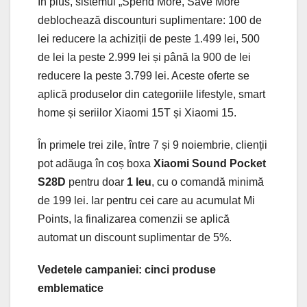
În plus, sistemul „Spend More, Save More”
deblochează discounturi suplimentare: 100 de
lei reducere la achiziții de peste 1.499 lei, 500
de lei la peste 2.999 lei și până la 900 de lei
reducere la peste 3.799 lei. Aceste oferte se
aplică produselor din categoriile lifestyle, smart
home și seriilor Xiaomi 15T și Xiaomi 15.
În primele trei zile, între 7 și 9 noiembrie, clienții
pot adăuga în coș boxa
Xiaomi Sound Pocket
S28D
pentru doar
1 leu
, cu o comandă minimă
de 199 lei. Iar pentru cei care au acumulat Mi
Points, la finalizarea comenzii se aplică
automat un discount suplimentar de 5%.
Vedetele campaniei: cinci produse
emblematice