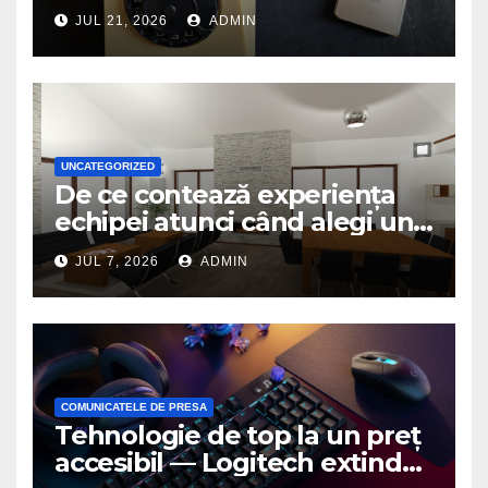
JUL 21, 2026
ADMIN
UNCATEGORIZED
De ce contează experiența
echipei atunci când alegi un
birou de arhitectură
JUL 7, 2026
ADMIN
COMUNICATELE DE PRESA
Tehnologie de top la un preț
accesibil — Logitech extinde