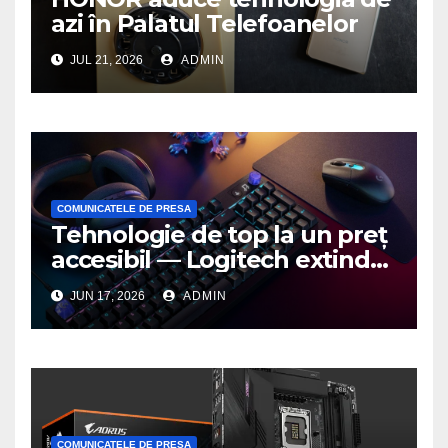
azi în Palatul Telefoanelor
JUL 21, 2026
ADMIN
COMUNICATELE DE PRESA
Tehnologie de top la un preț
accesibil — Logitech extinde
seria G3 cu un nou mouse și
JUN 17, 2026
ADMIN
o nouă tastatură pentru
gaming pe PC
COMUNICATELE DE PRESA