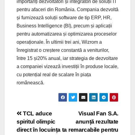
importanți dezvoltatori și integratori de soluții IT
pentru afaceri din România. Compania dezvoltă
și furnizează soluții software de tip ERP, HR,
Business Intelligence (BI), precum și aplicații
pentru automatizarea și optimizarea proceselor
operaționale. În ultimii trei ani, Wizrom a
înregistrat o creștere constantă a veniturilor,
între 15 și20% anual, iar strategia de dezvoltare
a companiei vizează investiții în produse locale,
cu potențial real de scalare în piața
românească.
Post
TCL aduce
Visual Fan S.A.
spiritul olimpic
anunță rezultate
navigation
direct în locuința ta
remarcabile pentru