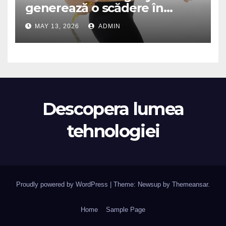
generează o scădere în
greutate de până la 22,6% la
MAY 13, 2026
ADMIN
femei în perioada
menopauzei și reduce la
jumătate riscul de migrene
Descopera lumea
tehnologiei
Proudly powered by WordPress
|
Theme: Newsup by
Themeansar
.
Home
Sample Page