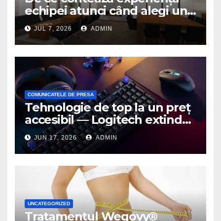
echipei atunci când alegi un
birou de arhitectură
JUL 7, 2026
ADMIN
COMUNICATELE DE PRESA
Tehnologie de top la un preț
accesibil — Logitech extinde
seria G3 cu un nou mouse și
JUN 17, 2026
ADMIN
o nouă tastatură pentru
gaming pe PC
UNCATEGORIZED
Tratamentul Wegovy®