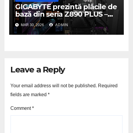
GIGABYTE prezintă plăcile de
bază din seria Z890 PLUS –
performanță de ultimă
MAR 30, 2026
ADMIN
generație la un nou nivel
Leave a Reply
Your email address will not be published.
Required
fields are marked
*
Comment
*