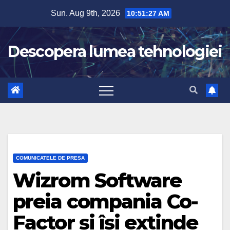
Skip
Sun. Aug 9th, 2026
10:51:28 AM
to
content
Descopera lumea tehnologiei
COMUNICATELE DE PRESA
Wizrom Software
preia compania Co-
Factor și își extinde