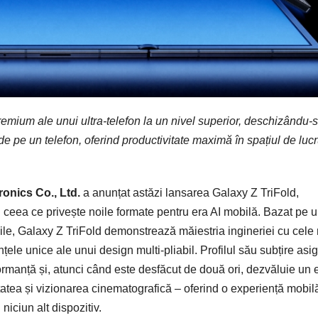
emium ale unui ultra-telefon la un nivel superior, deschizându-
de pe un telefon, oferind productivitate maximă în spațiul de luc
onics Co., Ltd.
a anunțat astăzi lansarea Galaxy Z TriFold,
 ceea ce privește noile formate pentru era AI mobilă. Bazat pe 
abile, Galaxy Z TriFold demonstrează măiestria ingineriei cu cele
țele unice ale unui design multi-pliabil. Profilul său subțire asi
ormanță și, atunci când este desfăcut de două ori, dezvăluie un 
tatea și vizionarea cinematografică – oferind o experiență mobil
iciun alt dispozitiv.