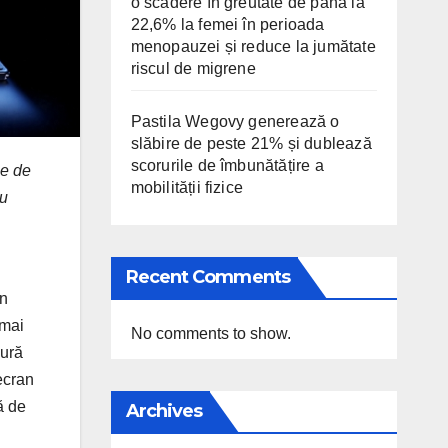
o scădere în greutate de până la
22,6% la femei în perioada
menopauzei și reduce la jumătate
riscul de migrene
Pastila Wegovy generează o
slăbire de peste 21% și dublează
scorurile de îmbunătățire a
se de
mobilității fizice
ru
Recent Comments
un
 mai
No comments to show.
gură
ecran
ă de
Archives