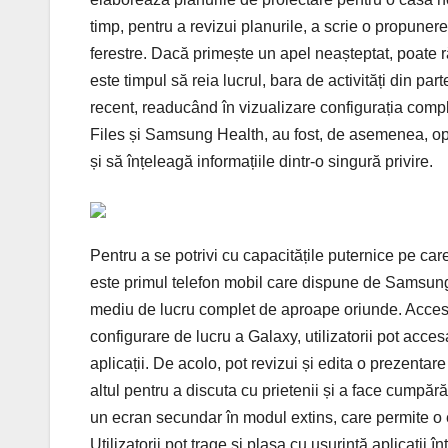
timp, pentru a revizui planurile, a scrie o propuner
ferestre. Dacă primește un apel neașteptat, poate r
este timpul să reia lucrul, bara de activități din par
recent, readucând în vizualizare configurația comple
Files și Samsung Health, au fost, de asemenea, opt
și să înțeleagă informațiile dintr-o singură privire.
Pentru a se potrivi cu capacitățile puternice pe ca
este primul telefon mobil care dispune de Samsung
mediu de lucru complet de aproape oriunde. Acces
configurare de lucru a Galaxy, utilizatorii pot acces
aplicații. De acolo, pot revizui și edita o prezentar
altul pentru a discuta cu prietenii și a face cumpără
un ecran secundar în modul extins, care permite o e
Utilizatorii pot trage și plasa cu ușurință aplicații