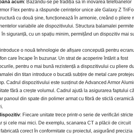
 până acum
: Bazându-se pe tradiția sa în inovarea telefoanelor
mor Flex pentru a răspunde cerințelor unice ale Galaxy Z TriFo
tructură cu două șine, funcționează în armonie, creând o pliere 
onentelor variabile ale dispozitivului. Structura balamalei permite
în siguranță, cu un spațiu minim, permițând un dispozitiv mai su
 introduce o nouă tehnologie de afișare concepută pentru ecran
fon care încape în buzunar. Un strat de acoperire întărit a fost
curile, pentru o mai bună rezistență a dispozitivului cu pliere d
amalei din titan introduce o bucată subțire de metal care protej
timp. Cadrul dispozitivului este susținut de Advanced Armor Alum
itate fără a crește volumul. Cadrul ajută la asigurarea faptului c
 iar panoul din spate din polimer armat cu fibră de sticlă ceramică
i.
dispozitiv
: Fiecare unitate trece printr-o serie de verificări stricte
iar și cele mai mici. De exemplu, scanarea CT a plăcii de circuit
 fabricată corect în conformitate cu proiectul, asigurând precizia 