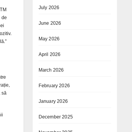
July 2026
t TM
i de
June 2026
iei
zitiv.
May 2026
lă.”
April 2026
March 2026
ntre
ație,
February 2026
ă să
January 2026
ii
December 2025