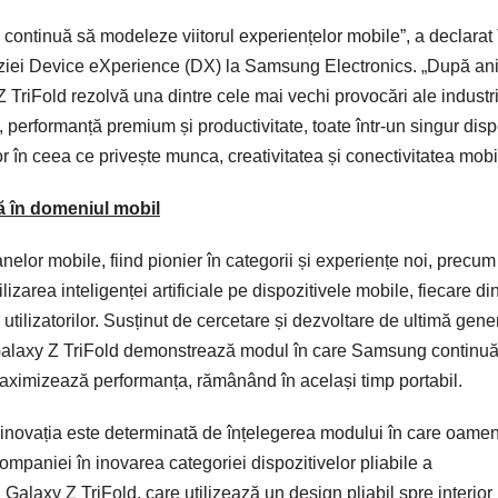
 continuă să modeleze viitorul experiențelor mobile”, a declara
diviziei Device eXperience (DX) la Samsung Electronics. „După an
 Z TriFold rezolvă una dintre cele mai vechi provocări ale industr
e, performanță premium și productivitate, toate într-un singur dispo
or în ceea ce privește munca, creativitatea și conectivitatea mobi
ță în domeniul mobil
nelor mobile, fiind pionier în categorii și experiențe noi, precum
izarea inteligenței artificiale pe dispozitivele mobile, fiecare di
utilizatorilor. Susținut de cercetare și dezvoltare de ultimă gener
ii, Galaxy Z TriFold demonstrează modul în care Samsung continu
maximizează performanța, rămânând în același timp portabil.
 inovația este determinată de înțelegerea modului în care oamen
ompaniei în inovarea categoriei dispozitivelor pliabile a
 Galaxy Z TriFold, care utilizează un design pliabil spre interior