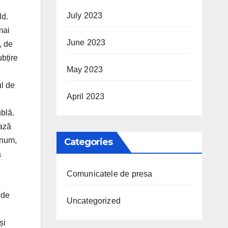
July 2023
ld.
mai
June 2023
, de
bțire
May 2023
ul de
April 2023
ublă.
ează
inum,
Categories
ă
Comunicatele de presa
 de
Uncategorized
și