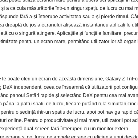
e și a calcula măsurătorile într-un singur spațiu de lucru cu mai m
ăspunde fără a-și întrerupe activitatea sau a-și pierde ritmul. C
tea dreaptă de jos a ecranului afișează instantaneu aplicațiile uti
tă cu o singură atingere. Aplicațiile și funcțiile familiare, prec
imizate pentru un ecran mare, permițând utilizatorilor să organ
re le poate oferi un ecran de această dimensiune, Galaxy Z TriFo
 DeX independent, ceea ce înseamnă că utilizatorii pot configu
ând panoul Setări rapide și selectând DeX pentru cea mai ava
a până la patru spații de lucru, fiecare putând rula simultan cinci
e pentru o ședință într-un spațiu de lucru, apoi pot naviga rapid c
turi online. Pentru o productivitate și mai mare, utilizatorii pot 
xperiență dual-screen fără întreruperi cu un monitor extern.
 între ecrane și pot lucra pe ambele ecrane cu eficiența unui deskt