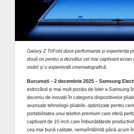
Galaxy Z TriFold duce performanța și experiența pr
două ori pentru a dezvălui cel mai captivant ecran 
mobil și o experiență cinematografică.
București – 2 decembrie 2025 – Samsung Electr
extinzând și mai mult poziția de lider a Samsung în
deceniu de inovații în categoria dispozitivelor pli
avansate tehnologii pliabile, optimizate pentru cerin
portabilitatea unui telefon premium care oferă perf
captivant de 10 inch care îmbunătățește productivi
cea mai bună calitate, nemaiîntâlnită până acum în n