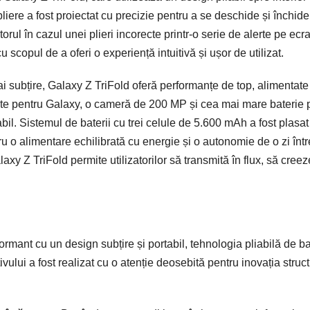
iere a fost proiectat cu precizie pentru a se deschide și închide
rul în cazul unei plieri incorecte printr-o serie de alerte pe ecra
cu scopul de a oferi o experiență intuitivă și ușor de utilizat.
 subțire, Galaxy Z TriFold oferă performanțe de top, alimentate
te pentru Galaxy, o cameră de 200 MP și cea mai mare baterie 
il. Sistemul de baterii cu trei celule de 5.600 mAh a fost plasat
tru o alimentare echilibrată cu energie și o autonomie de o zi înt
y Z TriFold permite utilizatorilor să transmită în flux, să creez
ormant cu un design subțire și portabil, tehnologia pliabilă de b
vului a fost realizat cu o atenție deosebită pentru inovația struc