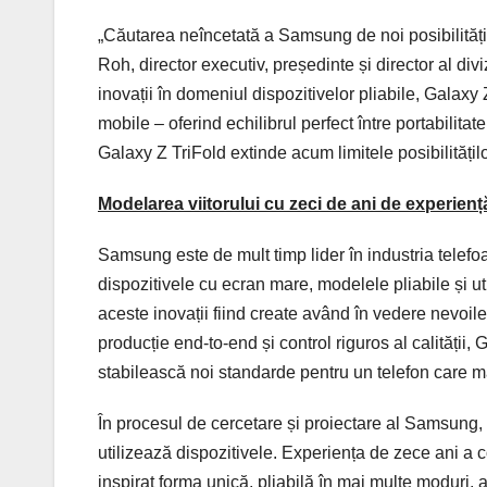
„Căutarea neîncetată a Samsung de noi posibilități
Roh, director executiv, președinte și director al 
inovații în domeniul dispozitivelor pliabile, Galaxy
mobile – oferind echilibrul perfect între portabilitat
Galaxy Z TriFold extinde acum limitele posibilitățil
Modelarea viitorului cu zeci de ani de experien
Samsung este de mult timp lider în industria telefoa
dispozitivele cu ecran mare, modelele pliabile și util
aceste inovații fiind create având în vedere nevoile 
producție end-to-end și control riguros al calităț
stabilească noi standarde pentru un telefon care 
În procesul de cercetare și proiectare al Samsung,
utilizează dispozitivele. Experiența de zece ani a c
inspirat forma unică, pliabilă în mai multe moduri, a