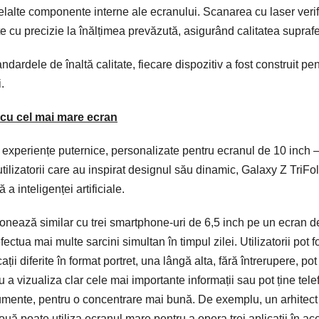
elelalte componente interne ale ecranului. Scanarea cu laser veri
cu precizie la înălțimea prevăzută, asigurând calitatea suprafe
ndardele de înaltă calitate, fiecare dispozitiv a fost construit pen
.
 cu cel mai mare ecran
 experiențe puternice, personalizate pentru ecranul de 10 inch –
tilizatorii care au inspirat designul său dinamic, Galaxy Z TriFo
a inteligenței artificiale.
onează similar cu trei smartphone-uri de 6,5 inch pe un ecran d
fectua mai multe sarcini simultan în timpul zilei. Utilizatorii pot f
cații diferite în format portret, una lângă alta, fără întrerupere, pot
u a vizualiza clar cele mai importante informații sau pot ține tele
umente, pentru o concentrare mai bună. De exemplu, un arhitect
uă poate utiliza ecranul mare pentru a opera trei aplicații în ac