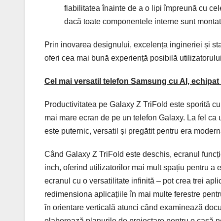
fiabilitatea înainte de a o lipi împreună cu c
dacă toate componentele interne sunt montate 
Prin inovarea designului, excelența ingineriei și sta
oferi cea mai bună experiență posibilă utilizatorului
Cel mai versatil telefon Samsung cu AI, echipat
Productivitatea pe Galaxy Z TriFold este sporită cu
mai mare ecran de pe un telefon Galaxy. La fel ca u
este puternic, versatil și pregătit pentru era modernă 
Când Galaxy Z TriFold este deschis, ecranul funcți
inch, oferind utilizatorilor mai mult spațiu pentru a e
ecranul cu o versatilitate infinită – pot crea trei apli
redimensiona aplicațiile în mai multe ferestre pentr
în orientare verticală atunci când examinează doc
elaborează planurile de proiectare pentru o casă no