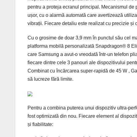
pentru a proteja ecranul principal. Mecanismul de pl
ușor, cu o alarmă automată care avertizează utilizato
vibrații. Fiecare detaliu este realizat cu precizie și 
Cu o grosime de doar 3,9 mm în punctul său cel mai
platforma mobilă personalizată Snapdragon® 8 Eli
care Samsung a avut-o vreodată într-un telefon pliab
fiecare dintre cele 3 panouri ale dispozitivului pen
Combinat cu încărcarea super-rapidă de 45 W , Galax
să lucreze fără limite.
Pentru a combina puterea unui dispozitiv ultra-perf
fost optimizată din nou. Fiecare element al dispoziti
și fiabilitate: