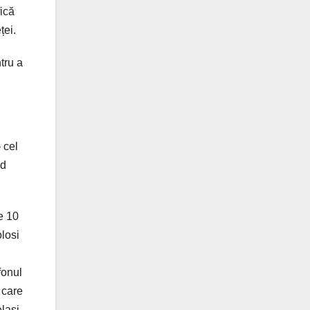
fică
ței.
tru a
 cel
ld
e 10
olosi
fonul
 care
elași