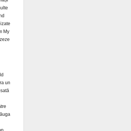
ulte
ând
lizate
um My
izeze
ld
ra un
nsată
ătre
adăuga
op.