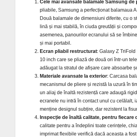
Cele mai avansate balamale Samsung de
pliabile, Samsung a perfecționat balamaua Ar
Două balamale de dimensiuni diferite, cu o s
lină și mai stabilă, în ciuda greutății și comp
asemenea, panourilor ecranului să se îmbine 
și mai portabil.
Ecran pliabil restructurat
: Galaxy Z TriFold
10 inch care se pliază de două ori într-un tele
adăugat la stratul de afișare care absoarbe șo
Materiale avansate la exterior
: Carcasa bal
mecanismul de pliere și rezistă la uzură în 
un aliaj de înaltă rezistență care adaugă rigid
ecranele nu intră în contact unul cu celălalt,
menține designul subțire, dar rezistent la fisur
Inspecție de înaltă calitate, pentru fiecare 
calitate pentru a îndeplini toate cerințele, ch
imprimat flexibile verifică dacă aceasta a fost