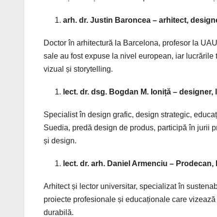
arh. dr. Justin Baroncea – arhitect, design
Doctor în arhitectură la Barcelona, profesor la UAUI
sale au fost expuse la nivel european, iar lucrăril
vizual și storytelling.
lect. dr. dsg. Bogdan M. Ioniță – designe
Specialist în design grafic, design strategic, educaț
Suedia, predă design de produs, participă în jurii pr
și design.
lect. dr. arh. Daniel Armenciu – Prodecan,
Arhitect și lector universitar, specializat în sustena
proiecte profesionale și educaționale care vizează cr
durabilă.