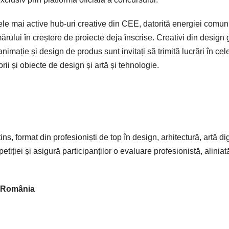
e mai active hub-uri creative din CEE, datorită energiei comunit
ului în creștere de proiecte deja înscrise. Creativi din design g
, animație și design de produs sunt invitați să trimită lucrări în cel
rii și obiecte de design și artă și tehnologie.
ns, format din profesioniști de top în design, arhitectură, artă dig
iției și asigură participanților o evaluare profesionistă, aliniat
R România