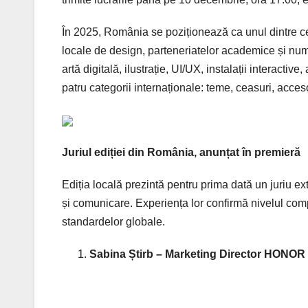
În 2025, România se poziționează ca unul dintre cel
locale de design, parteneriatelor academice și număr
artă digitală, ilustrație, UI/UX, instalații interactive
patru categorii internaționale: teme, ceasuri, acceso
Juriul ediției din România, anunțat în premieră
Ediția locală prezintă pentru prima dată un juriu exti
și comunicare. Experiența lor confirmă nivelul compet
standardelor globale.
Sabina Știrb – Marketing Director HONO