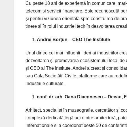
Cu peste 18 ani de experiență în comunicare, mark
telecom și servicii financiare. Este recunoscută pen
și pentru viziunea orientată spre construirea de br
tinere și în rolul industriei tech în dezvoltarea creativ
Andrei Borțun – CEO The Institute
Unul dintre cei mai influenți lideri ai industriilor
dezvoltarea și promovarea ecosistemului local de de
și CEO al The Institute, Andrei a creat și cons
sau Gala Societății Civile, platforme care au redefinit
industriile culturale.
conf. dr. arh. Oana Diaconescu – Decan, F
Arhitect, specialist în muzeografie, cercetător și c
complexă dedicată legăturii dintre arhitectură, patri
internaționale și a coordonat peste 50 de conferințe