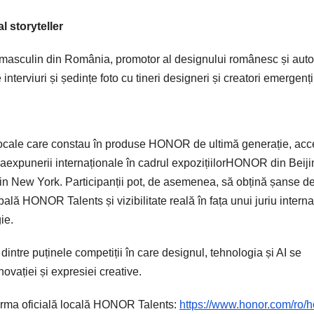
l storyteller
-ul masculin din România, promotor al designului românesc și auto
interviuri și ședințe foto cu tineri designeri și creatori emergenți
e locale care constau în produse HONOR de ultimă generație, acc
eaexpunerii internaționale în cadrul expozițiilorHONOR din Beiji
in New York. Participanții pot, de asemenea, să obțină șanse d
bală HONOR Talents și vizibilitate reală în fața unui juriu interna
ie.
tre puținele competiții în care designul, tehnologia și AI se
ovației și expresiei creative.
tforma oficială locală HONOR Talents:
https://www.honor.com/ro/h