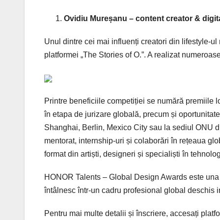
Ovidiu Mureșanu – content creator & digita
Unul dintre cei mai influenți creatori din lifestyle
platformei „The Stories of O.”. A realizat numeroase 
Printre beneficiile competiției se numără premiil
în etapa de jurizare globală, precum și oportunitat
Shanghai, Berlin, Mexico City sau la sediul ONU d
mentorat, internship-uri și colaborări în rețeaua glo
format din artiști, designeri și specialiști în tehnolog
HONOR Talents – Global Design Awards este una din
întâlnesc într-un cadru profesional global deschis in
Pentru mai multe detalii și înscriere, accesați pla