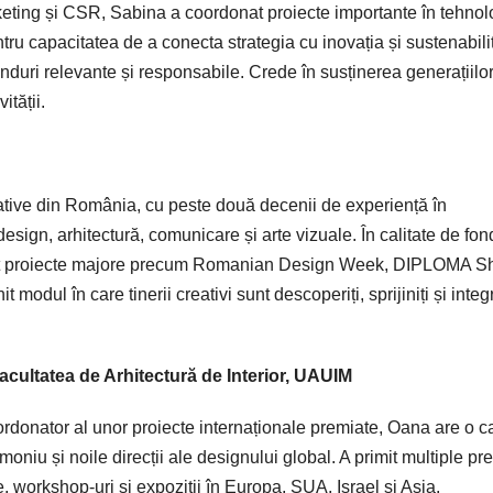
eting și CSR, Sabina a coordonat proiecte importante în tehnol
tru capacitatea de a conecta strategia cu inovația și sustenabili
anduri relevante și responsabile. Crede în susținerea generațiilo
ității.
 creative din România, cu peste două decenii de experiență în
sign, arhitectură, comunicare și arte vizuale. În calitate de fon
olidat proiecte majore precum Romanian Design Week, DIPLOMA 
 modul în care tinerii creativi sunt descoperiți, sprijiniți și integr
acultatea de Arhitectură de Interior, UAUIM
oordonator al unor proiecte internaționale premiate, Oana are o c
moniu și noile direcții ale designului global. A primit multiple pr
, workshop-uri și expoziții în Europa, SUA, Israel și Asia.