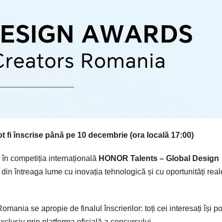
t fi înscrise până pe 10 decembrie (ora locală 17:00)
în competiția internațională
HONOR Talents – Global Design
 din întreaga lume cu inovația tehnologică și cu oportunități rea
ia se apropie de finalul înscrierilor: toți cei interesați își po
xclusiv prin platforma oficială a concursului.