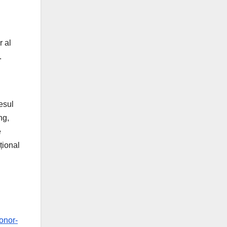
r al
.
esul
ng,
e
țional
onor-