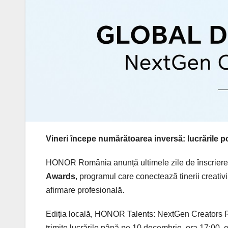
Vineri începe numărătoarea inversă: lucrările po
HONOR România anunță ultimele zile de înscriere 
Awards
, programul care conectează tinerii creativi
afirmare profesională.
Ediția locală, HONOR Talents: NextGen Creators Roman
trimite lucrările până pe 10 decembrie, ora 17:00, e