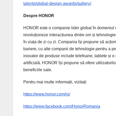
talents/global-design-awards/gallery/
.
Despre HONOR
HONOR este o companie lider global în domeniul 
revoluționeze interacțiunea dintre om și tehnologie, 
în viața de zi cu zi. Compania își propune să acțion
bariere, cu alte companii de tehnologie pentru a pro
inovator de produse include telefoane, tablete și o 
artificială. HONOR își propune să ofere utilizatoril
beneficiile sale.
Pentru mai multe informații, vizitați:
https://www.honor.com/ro/
https://www.facebook.com/HonorRomania