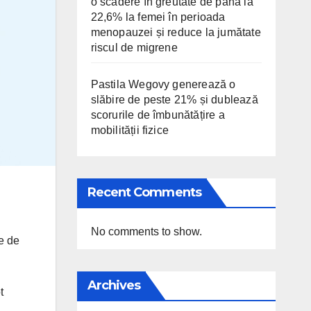
o scădere în greutate de până la
22,6% la femei în perioada
menopauzei și reduce la jumătate
riscul de migrene
Pastila Wegovy generează o
slăbire de peste 21% și dublează
scorurile de îmbunătățire a
mobilității fizice
Recent Comments
No comments to show.
le de
Archives
t