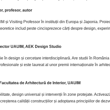
er, profesor, autor
M și Visiting Professor în instituții din Europa și Japonia. Proie
e teoretice includ peste cincisprezece cărți despre design, exper
r, lector UAUIM, AEK Design Studio
ie în design și cercetare interdisciplinară. Are studii în România 
ofesionale și este laureat al unor premii internaționale în arhite
 Facultatea de Arhitectură de Interior, UAUIM
bilitate, design universal și intervenții în zone protejate. Activeaz
eșterea calității construcțiilor și adoptarea principiilor de dezv