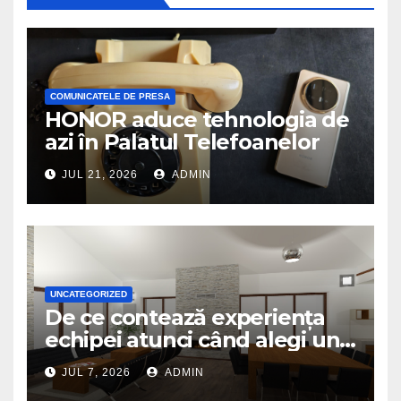
COMUNICATELE DE PRESA
HONOR aduce tehnologia de
azi în Palatul Telefoanelor
JUL 21, 2026
ADMIN
UNCATEGORIZED
De ce contează experiența
echipei atunci când alegi un
birou de arhitectură
JUL 7, 2026
ADMIN