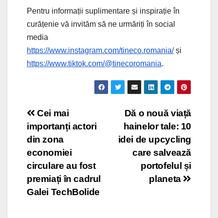
Pentru informații suplimentare și inspirație în
curățenie vă invităm să ne urmăriți în social
media
https://www.instagram.com/tineco.romania/
și
https://www.tiktok.com/@tinecoromania
.
Post
Cei mai
Dă o nouă viață
importanți actori
hainelor tale: 10
navigation
din zona
idei de upcycling
economiei
care salvează
circulare au fost
portofelul și
premiați în cadrul
planeta
Galei TechBolide