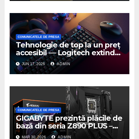
COMUNICATELE DE PRESA
Tehnologie de top la un preț
accesibil — Logitech extinde
seria G3 cu un nou mouse și
JUN 17, 2026
ADMIN
o nouă tastatură pentru
gaming pe PC
COMUNICATELE DE PRESA
GIGABYTE prezintă plăcile de
bază din seria Z890 PLUS –
performanță de ultimă
MAR 30, 2026
ADMIN