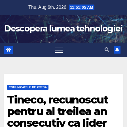
Skip
Thu. Aug 6th, 2026
11:51:06 AM
to
content
Descopera lumea tehnologiei
COMUNICATELE DE PRESA
Tineco, recunoscut
pentru al treilea an
consecutiv ca lider