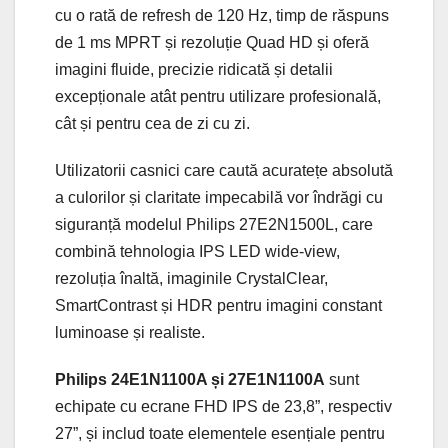
cu o rată de refresh de 120 Hz, timp de răspuns
de 1 ms MPRT și rezoluție Quad HD și oferă
imagini fluide, precizie ridicată și detalii
excepționale atât pentru utilizare profesională,
cât și pentru cea de zi cu zi.
Utilizatorii casnici care caută acuratețe absolută
a culorilor și claritate impecabilă vor îndrăgi cu
siguranță modelul Philips 27E2N1500L, care
combină tehnologia IPS LED wide-view,
rezoluția înaltă, imaginile CrystalClear,
SmartContrast și HDR pentru imagini constant
luminoase și realiste.
Philips 24E1N1100A și 27E1N1100A
sunt
echipate cu ecrane FHD IPS de 23,8”, respectiv
27”, și includ toate elementele esențiale pentru