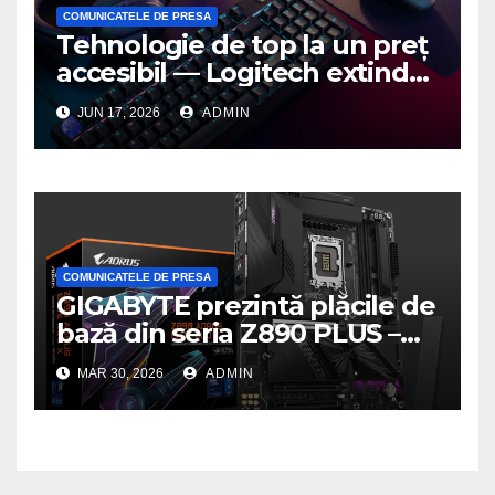
COMUNICATELE DE PRESA
Tehnologie de top la un preț
accesibil — Logitech extinde
seria G3 cu un nou mouse și
JUN 17, 2026
ADMIN
o nouă tastatură pentru
gaming pe PC
COMUNICATELE DE PRESA
GIGABYTE prezintă plăcile de
bază din seria Z890 PLUS –
performanță de ultimă
MAR 30, 2026
ADMIN
generație la un nou nivel