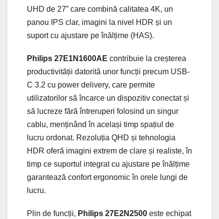
UHD de 27” care combină calitatea 4K, un
panou IPS clar, imagini la nivel HDR și un
suport cu ajustare pe înălțime (HAS).
Philips 27E1N1600AE
contribuie la creșterea
productivității datorită unor funcții precum USB-
C 3.2 cu power delivery, care permite
utilizatorilor să încarce un dispozitiv conectat și
să lucreze fără întreruperi folosind un singur
cablu, menținând în același timp spațiul de
lucru ordonat. Rezoluția QHD și tehnologia
HDR oferă imagini extrem de clare și realiste, în
timp ce suportul integrat cu ajustare pe înălțime
garantează confort ergonomic în orele lungi de
lucru.
Plin de funcții,
Philips 27E2N2500
este echipat