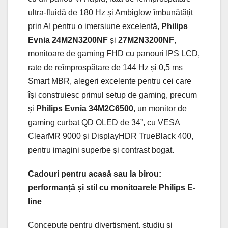
ultra-fluidă de 180 Hz și Ambiglow îmbunătățit
prin AI pentru o imersiune excelentă,
Philips
Evnia 24M2N3200NF
și
27M2N3200NF
,
monitoare de gaming FHD cu panouri IPS LCD,
rate de reîmprospătare de 144 Hz și 0,5 ms
Smart MBR, alegeri excelente pentru cei care
își construiesc primul setup de gaming, precum
și
Philips Evnia 34M2C6500
, un monitor de
gaming curbat QD OLED de 34”, cu VESA
ClearMR 9000 și DisplayHDR TrueBlack 400,
pentru imagini superbe și contrast bogat.
Cadouri pentru acasă sau la birou:
performanță și stil cu monitoarele Philips E-
line
Concepute pentru divertisment, studiu și