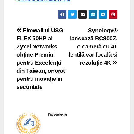
Post
Firewall-ul USG
Synology®
FLEX 50HP al
lansează BC800Z,
navigation
Zyxel Networks
o cameră cu AI,
obține Premiul
lentilă varifocală și
pentru Excelență
rezoluție 4K
din Taiwan, onorat
pentru inovație în
securitate
By
admin