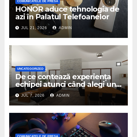
COMUNICATELE DE PRESA
HONOR aduce tehnologia de
azi în Palatul Telefoanelor
JUL 21, 2026
ADMIN
UNCATEGORIZED
De ce contează experiența
echipei atunci când alegi un
birou de arhitectură
JUL 7, 2026
ADMIN
COMUNICATELE DE PRESA