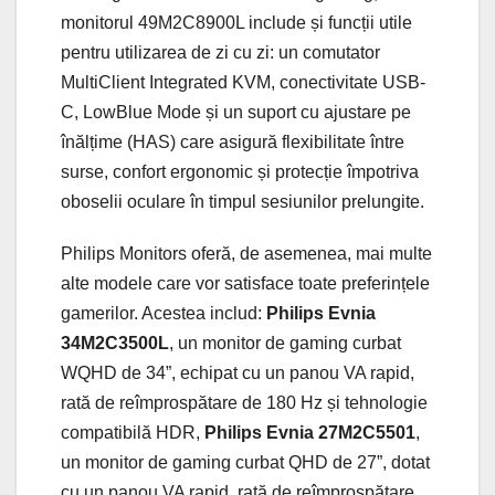
monitorul 49M2C8900L include și funcții utile
pentru utilizarea de zi cu zi: un comutator
MultiClient Integrated KVM, conectivitate USB-
C, LowBlue Mode și un suport cu ajustare pe
înălțime (HAS) care asigură flexibilitate între
surse, confort ergonomic și protecție împotriva
oboselii oculare în timpul sesiunilor prelungite.
Philips Monitors oferă, de asemenea, mai multe
alte modele care vor satisface toate preferințele
gamerilor. Acestea includ:
Philips Evnia
34M2C3500L
, un monitor de gaming curbat
WQHD de 34”, echipat cu un panou VA rapid,
rată de reîmprospătare de 180 Hz și tehnologie
compatibilă HDR,
Philips Evnia 27M2C5501
,
un monitor de gaming curbat QHD de 27”, dotat
cu un panou VA rapid, rată de reîmprospătare