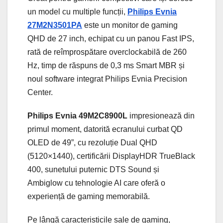
un model cu multiple funcții,
Philips Evnia
27M2N3501PA
este un monitor de gaming
QHD de 27 inch, echipat cu un panou Fast IPS,
rată de reîmprospătare overclockabilă de 260
Hz, timp de răspuns de 0,3 ms Smart MBR și
noul software integrat Philips Evnia Precision
Center.
Philips Evnia 49M2C8900L
impresionează din
primul moment, datorită ecranului curbat QD
OLED de 49”, cu rezoluție Dual QHD
(5120×1440), certificării DisplayHDR TrueBlack
400, sunetului puternic DTS Sound și
Ambiglow cu tehnologie AI care oferă o
experiență de gaming memorabilă.
Pe lângă caracteristicile sale de gaming,