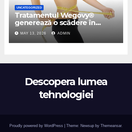
UNCATEGORIZED
Tratamentul Wegovy®
generează o scădere în
greutate de până la 22,6% la
MAY 13, 2026
ADMIN
femei în perioada
menopauzei și reduce la
jumătate riscul de migrene
Descopera lumea
tehnologiei
Proudly powered by WordPress
|
Theme: Newsup by
Themeansar
.