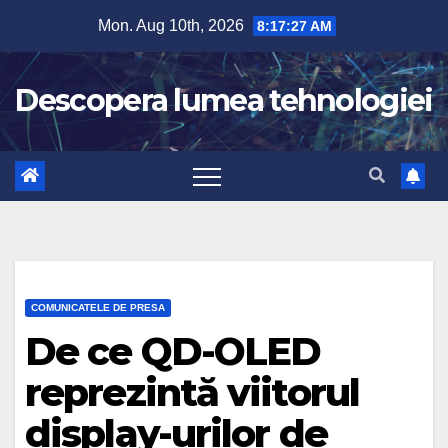
Skip
Mon. Aug 10th, 2026
8:17:28 AM
to
content
Descopera lumea tehnologiei
COMUNICATELE DE PRESA
De ce QD-OLED
reprezintă viitorul
display-urilor de