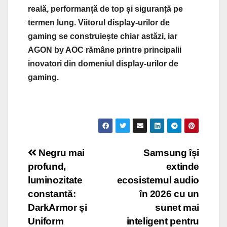
reală, performanță de top și siguranță pe
termen lung. Viitorul display-urilor de
gaming se construiește chiar astăzi, iar
AGON by AOC rămâne printre principalii
inovatori din domeniul display-urilor de
gaming.
Post
Negru mai
Samsung își
profund,
extinde
navigation
luminozitate
ecosistemul audio
constantă:
în 2026 cu un
DarkArmor și
sunet mai
Uniform
inteligent pentru