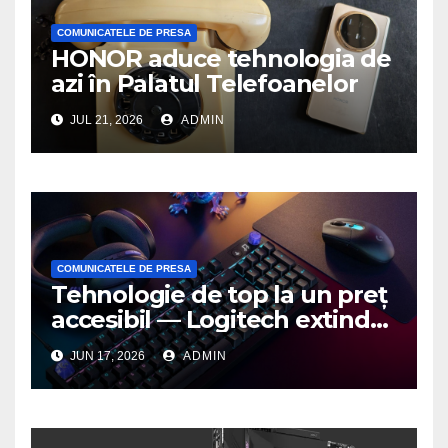
COMUNICATELE DE PRESA
HONOR aduce tehnologia de
azi în Palatul Telefoanelor
JUL 21, 2026
ADMIN
COMUNICATELE DE PRESA
Tehnologie de top la un preț
accesibil — Logitech extinde
seria G3 cu un nou mouse și
JUN 17, 2026
ADMIN
o nouă tastatură pentru
gaming pe PC