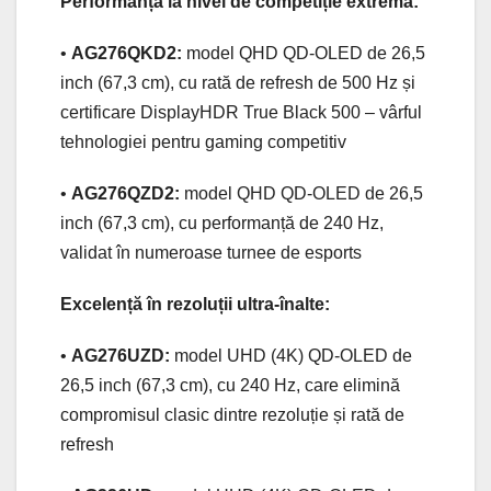
Performanță la nivel de competiție extremă:
•
AG276QKD2:
model QHD QD-OLED de 26,5
inch (67,3 cm), cu rată de refresh de 500 Hz și
certificare DisplayHDR True Black 500 – vârful
tehnologiei pentru gaming competitiv
•
AG276QZD2:
model QHD QD-OLED de 26,5
inch (67,3 cm), cu performanță de 240 Hz,
validat în numeroase turnee de esports
Excelență în rezoluții ultra-înalte:
•
AG276UZD:
model UHD (4K) QD-OLED de
26,5 inch (67,3 cm), cu 240 Hz, care elimină
compromisul clasic dintre rezoluție și rată de
refresh