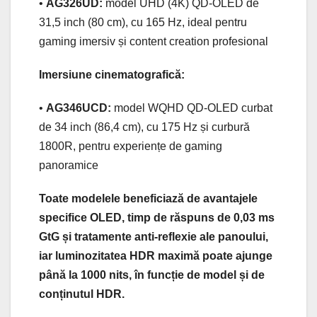
•
AG326UD:
model UHD (4K) QD-OLED de
31,5 inch (80 cm), cu 165 Hz, ideal pentru
gaming imersiv și content creation profesional
Imersiune cinematografică:
•
AG346UCD:
model WQHD QD-OLED curbat
de 34 inch (86,4 cm), cu 175 Hz și curbură
1800R, pentru experiențe de gaming
panoramice
Toate modelele beneficiază de avantajele
specifice OLED, timp de răspuns de 0,03 ms
GtG și tratamente anti-reflexie ale panoului,
iar luminozitatea HDR maximă poate ajunge
până la 1000 nits, în funcție de model și de
conținutul HDR.