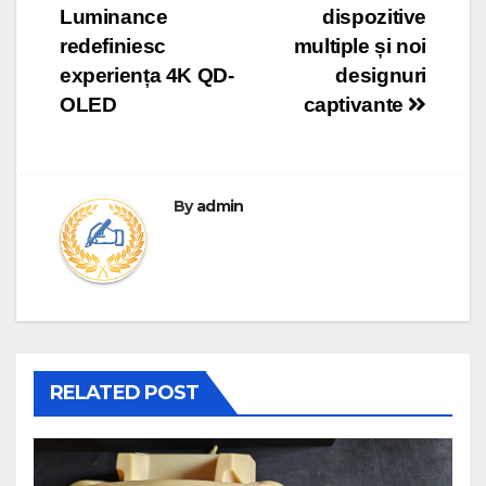
Luminance
dispozitive
redefiniesc
multiple și noi
experiența 4K QD-
designuri
OLED
captivante
By
admin
RELATED POST