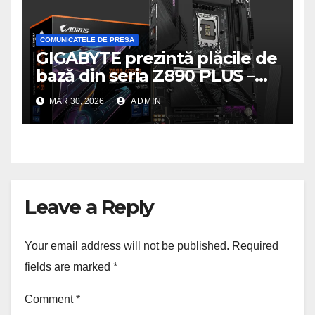
COMUNICATELE DE PRESA
GIGABYTE prezintă plăcile de
bază din seria Z890 PLUS –
performanță de ultimă
MAR 30, 2026
ADMIN
generație la un nou nivel
Leave a Reply
Your email address will not be published.
Required
fields are marked
*
Comment
*