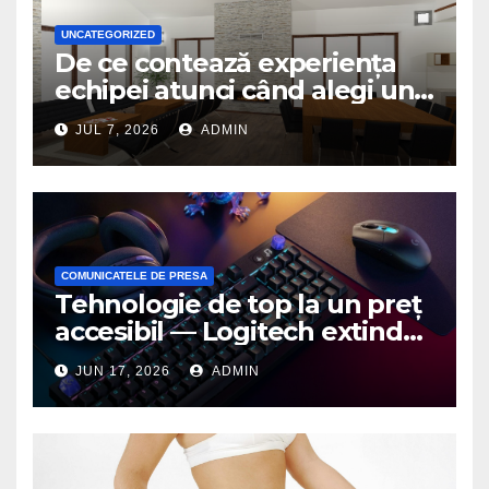
UNCATEGORIZED
De ce contează experiența
echipei atunci când alegi un
birou de arhitectură
JUL 7, 2026
ADMIN
COMUNICATELE DE PRESA
Tehnologie de top la un preț
accesibil — Logitech extinde
seria G3 cu un nou mouse și
JUN 17, 2026
ADMIN
o nouă tastatură pentru
gaming pe PC