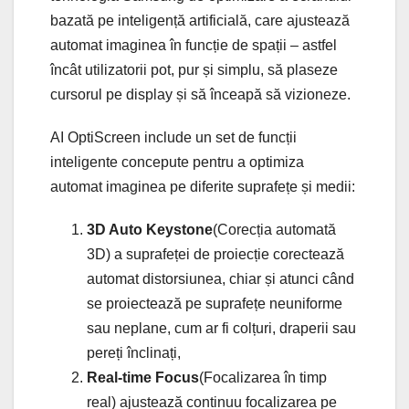
bazată pe inteligență artificială, care ajustează
automat imaginea în funcție de spații – astfel
încât utilizatorii pot, pur și simplu, să plaseze
cursorul pe display și să înceapă să vizioneze.
AI OptiScreen include un set de funcții
inteligente concepute pentru a optimiza
automat imaginea pe diferite suprafețe și medii:
3D Auto Keystone
(Corecția automată
3D) a suprafeței de proiecție corectează
automat distorsiunea, chiar și atunci când
se proiectează pe suprafețe neuniforme
sau neplane, cum ar fi colțuri, draperii sau
pereți înclinați,
Real-time Focus
(Focalizarea în timp
real) ajustează continuu focalizarea pe