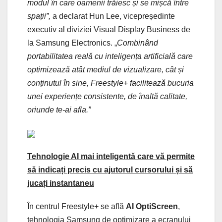
modul în care oamenii trăiesc și se mișcă între
spații”,
a declarat Hun Lee, vicepreședinte
executiv al diviziei Visual Display Business de
la Samsung Electronics. „
Combinând
portabilitatea reală cu inteligența artificială care
optimizează atât mediul de vizualizare, cât și
conținutul în sine, Freestyle+ facilitează bucuria
unei experiențe consistente, de înaltă calitate,
oriunde te-ai afla.”
Tehnologie AI mai inteligentă care vă permite
să indicați precis cu ajutorul cursorului și să
jucați instantaneu
În centrul Freestyle+ se află
AI OptiScreen
,
tehnologia Samsung de optimizare a ecranului