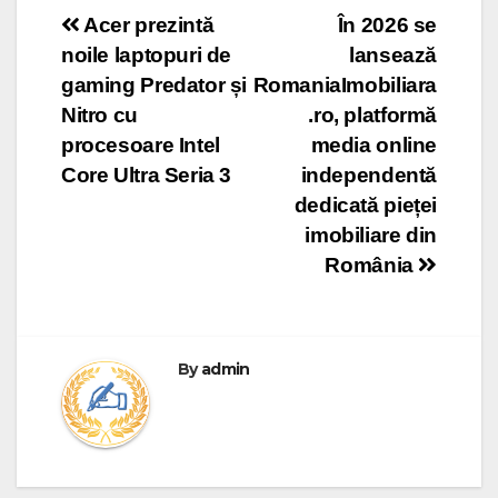
Post
Acer prezintă
În 2026 se
noile laptopuri de
lansează
navigation
gaming Predator și
RomaniaImobiliara
Nitro cu
.ro, platformă
procesoare Intel
media online
Core Ultra Seria 3
independentă
dedicată pieței
imobiliare din
România
By
admin