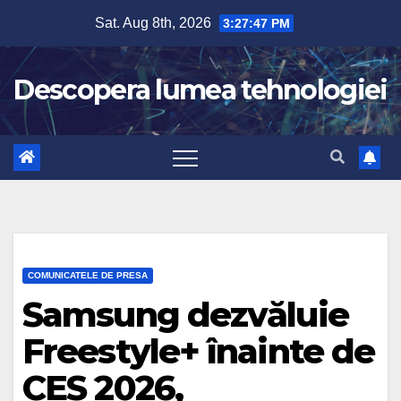
Skip
Sat. Aug 8th, 2026
3:27:47 PM
to
content
Descopera lumea tehnologiei
COMUNICATELE DE PRESA
Samsung dezvăluie
Freestyle+ înainte de
CES 2026,