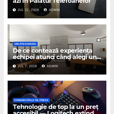
azi în Palatul Telefoanelor
JUL 21, 2026
ADMIN
UNCATEGORIZED
De ce contează experiența
echipei atunci când alegi un
birou de arhitectură
JUL 7, 2026
ADMIN
COMUNICATELE DE PRESA
Tehnologie de top la un preț
accesibil — Logitech extinde