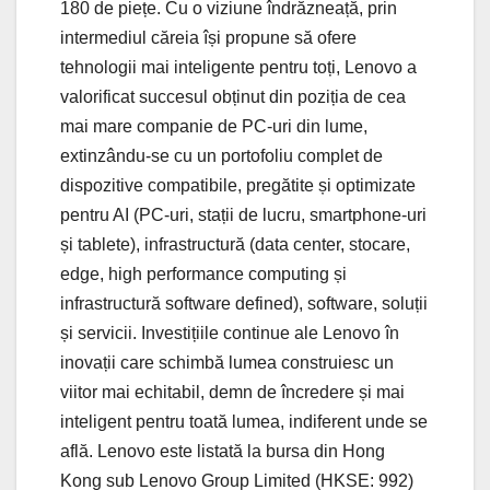
180 de piețe. Cu o viziune îndrăzneață, prin
intermediul căreia își propune să ofere
tehnologii mai inteligente pentru toți, Lenovo a
valorificat succesul obținut din poziția de cea
mai mare companie de PC-uri din lume,
extinzându-se cu un portofoliu complet de
dispozitive compatibile, pregătite și optimizate
pentru AI (PC-uri, stații de lucru, smartphone-uri
și tablete), infrastructură (data center, stocare,
edge, high performance computing și
infrastructură software defined), software, soluții
și servicii. Investițiile continue ale Lenovo în
inovații care schimbă lumea construiesc un
viitor mai echitabil, demn de încredere și mai
inteligent pentru toată lumea, indiferent unde se
află. Lenovo este listată la bursa din Hong
Kong sub Lenovo Group Limited (HKSE: 992)