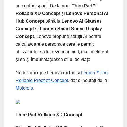
un confort sporit. De la noul
ThinkPad™
Rollable XD Concept
și
Lenovo Personal AI
Hub Concept
până la
Lenovo AI Glasses
Concept
și
Lenovo Smart Sense Display
Concept
, Lenovo propune soluții AI pentru
calculatoarele personale care le permit
utilizatorilor să lucreze mai mult, mai inteligent
și să-și îmbunătățească stilul de viață.
Noile concepte Lenovo includ și
Legion™ Pro
Rollable Proof-of-Concept
, dar și noutăți de la
Motorola
.
ThinkPad Rollable XD Concept