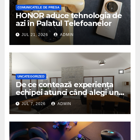
COMUNICATELE DE PRESA
HONOR aduce tehnologia de
azi în Palatul Telefoanelor
JUL 21, 2026
ADMIN
UNCATEGORIZED
De ce contează experiența
echipei atunci când alegi un
birou de arhitectură
JUL 7, 2026
ADMIN