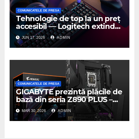
COMUNICATELE DE PRESA
Tehnologie de top la un preț
accesibil — Logitech extinde
seria G3 cu un nou mouse și
JUN 17, 2026
ADMIN
o nouă tastatură pentru
gaming pe PC
COMUNICATELE DE PRESA
GIGABYTE prezintă plăcile de
bază din seria Z890 PLUS –
performanță de ultimă
MAR 30, 2026
ADMIN
generație la un nou nivel