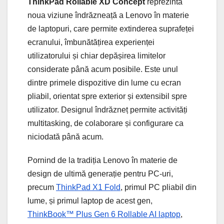
ThinkPad Rollable XD Concept
reprezintă
noua viziune îndrăzneață a Lenovo în materie
de laptopuri, care permite extinderea suprafeței
ecranului, îmbunătățirea experienței
utilizatorului și chiar depășirea limitelor
considerate până acum posibile. Este unul
dintre primele dispozitive din lume cu ecran
pliabil, orientat spre exterior și extensibil spre
utilizator. Designul îndrăzneț permite activități
multitasking, de colaborare și configurare ca
niciodată până acum.
Pornind de la tradiția Lenovo în materie de
design de ultimă generație pentru PC-uri,
precum
ThinkPad X1 Fold
, primul PC pliabil din
lume, și primul laptop de acest gen,
ThinkBook™ Plus Gen 6 Rollable AI laptop
,