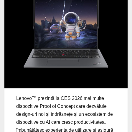
Lenovo™ prezintă la CES 2026 mai multe
dispozitive Proof of Concept care dezvăluie
design-uri noi și îndrăznețe și un ecosistem de
dispozitive cu AI care cresc productivitatea,
îmbunătățesc experiența de utilizare și asigură