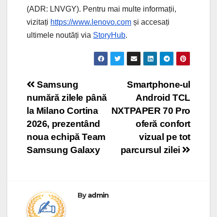
(ADR: LNVGY). Pentru mai multe informații,
vizitați
https://www.lenovo.com
și accesați
ultimele noutăți via
StoryHub
.
Post
Samsung
Smartphone-ul
numără zilele până
Android TCL
navigation
la Milano Cortina
NXTPAPER 70 Pro
2026, prezentând
oferă confort
noua echipă Team
vizual pe tot
Samsung Galaxy
parcursul zilei
By
admin