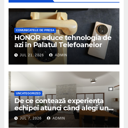
COMUNICATELE DE PRESA
HONOR aduce tehnologia de
azi în Palatul Telefoanelor
JUL 21, 2026
ADMIN
UNCATEGORIZED
De ce contează experiența
echipei atunci când alegi un
birou de arhitectură
JUL 7, 2026
ADMIN