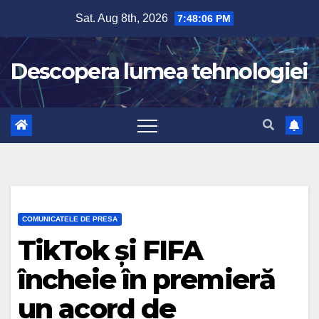
Skip
Sat. Aug 8th, 2026
7:48:07 PM
to
content
Descopera lumea tehnologiei
COMUNICATELE DE PRESA
TikTok și FIFA
încheie în premieră
un acord de