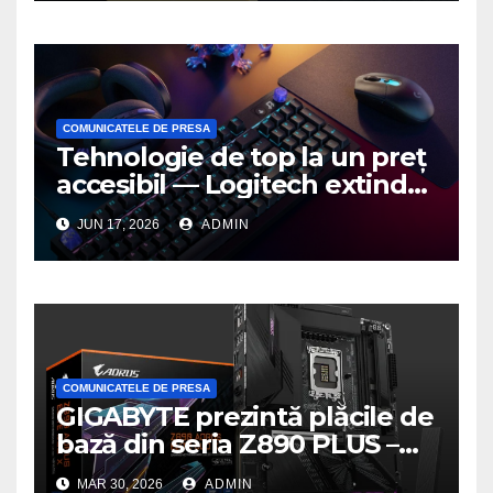
COMUNICATELE DE PRESA
Tehnologie de top la un preț
accesibil — Logitech extinde
seria G3 cu un nou mouse și
JUN 17, 2026
ADMIN
o nouă tastatură pentru
gaming pe PC
COMUNICATELE DE PRESA
GIGABYTE prezintă plăcile de
bază din seria Z890 PLUS –
performanță de ultimă
MAR 30, 2026
ADMIN