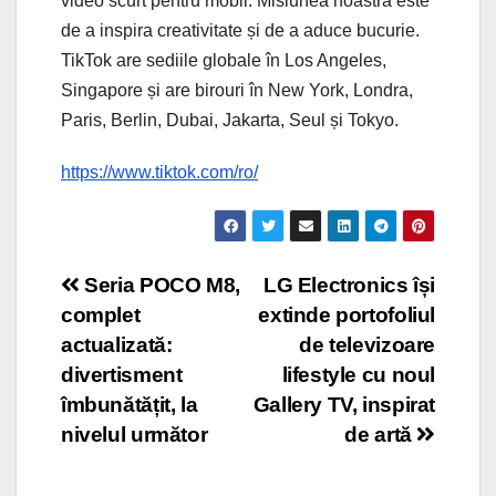
video scurt pentru mobil. Misiunea noastră este
de a inspira creativitate și de a aduce bucurie.
TikTok are sediile globale în Los Angeles,
Singapore și are birouri în New York, Londra,
Paris, Berlin, Dubai, Jakarta, Seul și Tokyo.
https://www.tiktok.com/ro/
Post
Seria POCO M8,
LG Electronics își
complet
extinde portofoliul
navigation
actualizată:
de televizoare
divertisment
lifestyle cu noul
îmbunătățit, la
Gallery TV, inspirat
nivelul următor
de artă