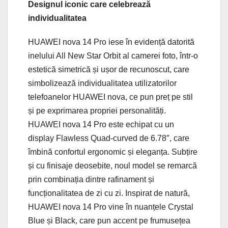
Designul iconic care celebrează
individualitatea
HUAWEI nova 14 Pro iese în evidență datorită
inelului All New Star Orbit al camerei foto, într-o
estetică simetrică și ușor de recunoscut, care
simbolizează individualitatea utilizatorilor
telefoanelor HUAWEI nova, ce pun preț pe stil
și pe exprimarea propriei personalități.
HUAWEI nova 14 Pro este echipat cu un
display Flawless Quad-curved de 6.78″, care
îmbină confortul ergonomic și eleganța. Subțire
și cu finisaje deosebite, noul model se remarcă
prin combinația dintre rafinament și
funcționalitatea de zi cu zi. Inspirat de natură,
HUAWEI nova 14 Pro vine în nuanțele Crystal
Blue și Black, care pun accent pe frumusețea