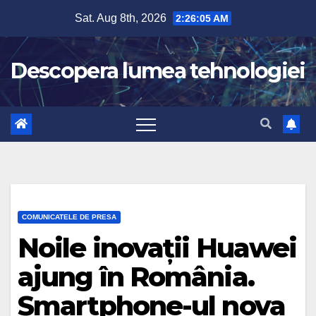
Skip
Sat. Aug 8th, 2026
2:26:07 AM
to
content
Descopera lumea tehnologiei
COMUNICATELE DE PRESA
Noile inovații Huawei
ajung în România.
Smartphone-ul nova