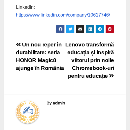
LinkedIn:
https://www.linkedin.com/company/10617746/
Post
Un nou reper în
Lenovo transformă
durabilitate: seria
educația și inspiră
navigation
HONOR Magic8
viitorul prin noile
ajunge în România
Chromebook-uri
pentru educație
By
admin