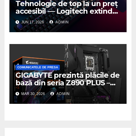
Tehnologie de top la un preț
accesibil — Logitech extinde
seria G3 cu un nou mouse și
JUN 17, 2026
ADMIN
o nouă tastatură pentru
gaming pe PC
COMUNICATELE DE PRESA
GIGABYTE prezintă plăcile de
bază din seria Z890 PLUS –
performanță de ultimă
MAR 30, 2026
ADMIN
generație la un nou nivel