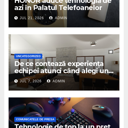
HONOR aduce tehnologia de
azi în Palatul Telefoanelor
JUL 21, 2026
ADMIN
UNCATEGORIZED
De ce contează experiența
echipei atunci când alegi un
birou de arhitectură
JUL 7, 2026
ADMIN
COMUNICATELE DE PRESA
Tehnologie de top la un preț