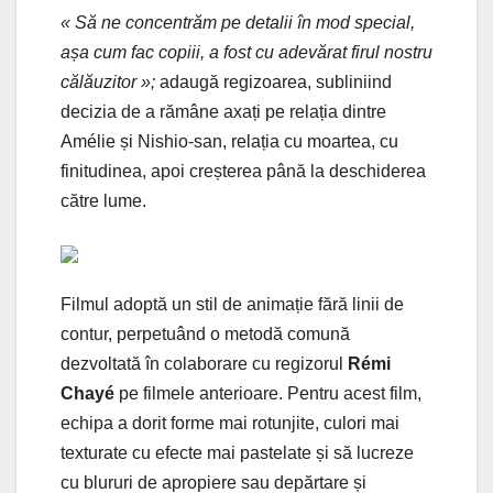
« Să ne concentrăm pe detalii în mod special,
așa cum fac copiii, a fost cu adevărat firul nostru
călăuzitor »;
adaugă regizoarea, subliniind
decizia de a rămâne axați pe relația dintre
Amélie și Nishio-san, relația cu moartea, cu
finitudinea, apoi creșterea până la deschiderea
către lume.
Filmul adoptă un stil de animație fără linii de
contur, perpetuând o metodă comună
dezvoltată în colaborare cu regizorul
Rémi
Chayé
pe filmele anterioare. Pentru acest film,
echipa a dorit forme mai rotunjite, culori mai
texturate cu efecte mai pastelate și să lucreze
cu blururi de apropiere sau depărtare și