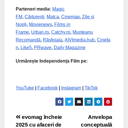
Parteneri media:
Magic
FM
,
Cărturești,
Matca
,
Cinemap
,
Zile și
Nopți
,
Movienews
,
Films in
Frame
,
Urban.ro
,
Catchy.ro
,
Munteanu
Recomandă
,
Răsfoiala
,
AIVImedia.hub
,
Cinefa
n
,
Like5
,
PRwave
,
Daily Magazine
Urmărește Independența Film pe:
YouTube
|
Facebook
|
Instagram
|
TikTok
Post
evomag încheie
Anvelopa
2025 cu afaceri de
conceptuală