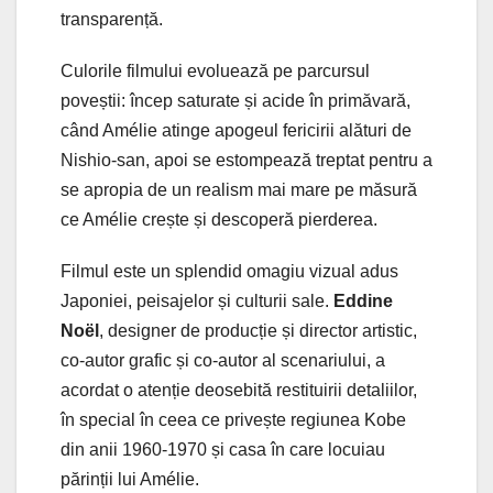
transparență.
Culorile filmului evoluează pe parcursul
poveștii: încep saturate și acide în primăvară,
când Amélie atinge apogeul fericirii alături de
Nishio-san, apoi se estompează treptat pentru a
se apropia de un realism mai mare pe măsură
ce Amélie crește și descoperă pierderea.
Filmul este un splendid omagiu vizual adus
Japoniei, peisajelor și culturii sale.
Eddine
Noël
, designer de producție și director artistic,
co-autor grafic și co-autor al scenariului, a
acordat o atenție deosebită restituirii detaliilor,
în special în ceea ce privește regiunea Kobe
din anii 1960-1970 și casa în care locuiau
părinții lui Amélie.