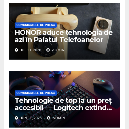
COMUNICATELE DE PRESA
HONOR aduce tehnologia de
azi în Palatul Telefoanelor
JUL 21, 2026
ADMIN
COMUNICATELE DE PRESA
Tehnologie de top la un preț
accesibil — Logitech extinde
seria G3 cu un nou mouse și
JUN 17, 2026
ADMIN
o nouă tastatură pentru