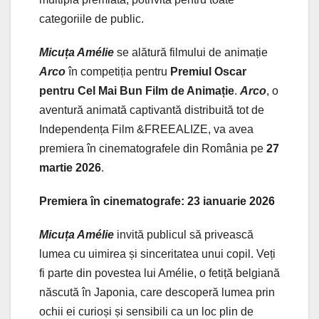
categoriile de public.
Micuța Amélie
se alătură filmului de animație
Arco
în competiția pentru
Premiul Oscar
pentru Cel Mai Bun Film de Animație
.
Arco
, o
aventură animată captivantă distribuită tot de
Independența Film &FREEALIZE, va avea
premiera în cinematografele din România pe
27
martie 2026
.
Premiera în cinematografe: 23 ianuarie 2026
Micuța Amélie
invită publicul să privească
lumea cu uimirea și sinceritatea unui copil. Veți
fi parte din povestea lui Amélie, o fetiță belgiană
născută în Japonia, care descoperă lumea prin
ochii ei curioși și sensibili ca un loc plin de