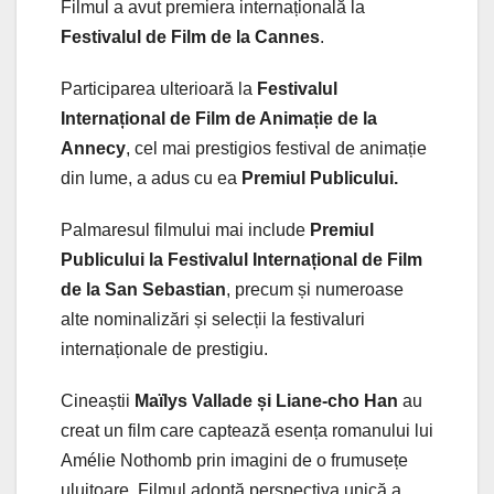
Filmul a avut premiera internațională la
Festivalul de Film de la Cannes
.
Participarea ulterioară la
Festivalul
Internațional de Film de Animație de la
Annecy
, cel mai prestigios festival de animație
din lume, a adus cu ea
Premiul Publicului.
Palmaresul filmului mai include
Premiul
Publicului la Festivalul Internațional de Film
de la San Sebastian
, precum și numeroase
alte nominalizări și selecții la festivaluri
internaționale de prestigiu.
Cineaștii
Maïlys Vallade și Liane-cho Han
au
creat un film care captează esența romanului lui
Amélie Nothomb prin imagini de o frumusețe
uluitoare. Filmul adoptă perspectiva unică a