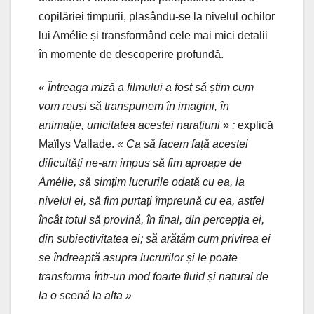
copilăriei timpurii, plasându-se la nivelul ochilor
lui Amélie și transformând cele mai mici detalii
în momente de descoperire profundă.
« Întreaga miză a filmului a fost să știm cum
vom reuși să transpunem în imagini, în
animație, unicitatea acestei narațiuni » ;
explică
Maïlys Vallade.
« Ca să facem față acestei
dificultăți ne-am impus să fim aproape de
Amélie, să simțim lucrurile odată cu ea, la
nivelul ei, să fim purtați împreună cu ea, astfel
încât totul să provină, în final, din percepția ei,
din subiectivitatea ei; să arătăm cum privirea ei
se îndreaptă asupra lucrurilor și le poate
transforma într-un mod foarte fluid și natural de
la o scenă la alta »