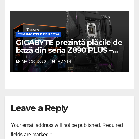
gaming pe PC
COMUNICATELE DE PRESA
GIGABYTE prezintă plăcile de
bază din seria Z890 PLUS –
performanță de ultimă
MAR 30, 2026
ADMIN
generație la un nou nivel
Leave a Reply
Your email address will not be published.
Required
fields are marked
*