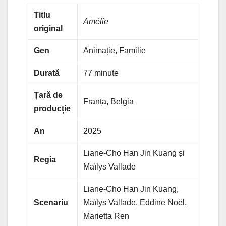
Titlu
Amélie
original
Gen
Animație, Familie
Durată
77 minute
Țară de
Franța, Belgia
producție
An
2025
Liane-Cho Han Jin Kuang și
Regia
Maïlys Vallade
Liane-Cho Han Jin Kuang,
Scenariu
Maïlys Vallade, Eddine Noël,
Marietta Ren