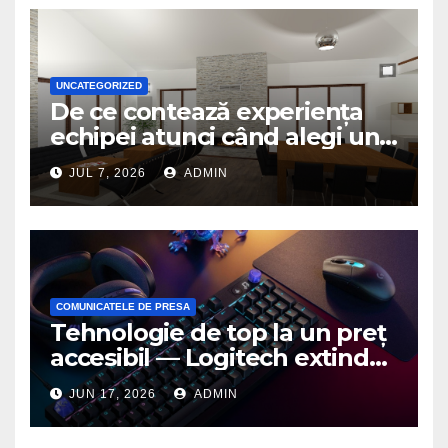
UNCATEGORIZED
De ce contează experiența
echipei atunci când alegi un
birou de arhitectură
JUL 7, 2026
ADMIN
COMUNICATELE DE PRESA
Tehnologie de top la un preț
accesibil — Logitech extinde
seria G3 cu un nou mouse și
JUN 17, 2026
ADMIN
o nouă tastatură pentru
gaming pe PC