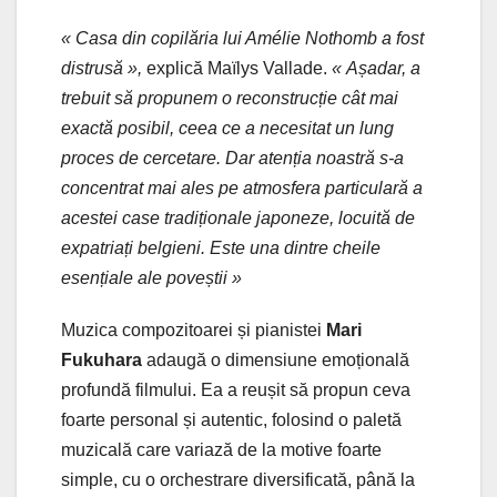
« Casa din copilăria lui Amélie Nothomb a fost
distrusă »,
explică Maïlys Vallade.
« Așadar, a
trebuit să propunem o reconstrucție cât mai
exactă posibil, ceea ce a necesitat un lung
proces de cercetare. Dar atenția noastră s-a
concentrat mai ales pe atmosfera particulară a
acestei case tradiționale japoneze, locuită de
expatriați belgieni. Este una dintre cheile
esențiale ale poveștii »
Muzica compozitoarei și pianistei
Mari
Fukuhara
adaugă o dimensiune emoțională
profundă filmului. Ea a reușit să propun ceva
foarte personal și autentic, folosind o paletă
muzicală care variază de la motive foarte
simple, cu o orchestrare diversificată, până la