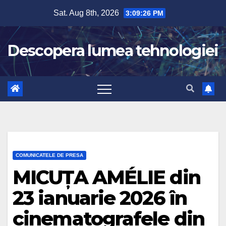
Skip
Sat. Aug 8th, 2026
3:09:27 PM
to
content
Descopera lumea tehnologiei
COMUNICATELE DE PRESA
MICUȚA AMÉLIE din
23 ianuarie 2026 în
cinematografele din