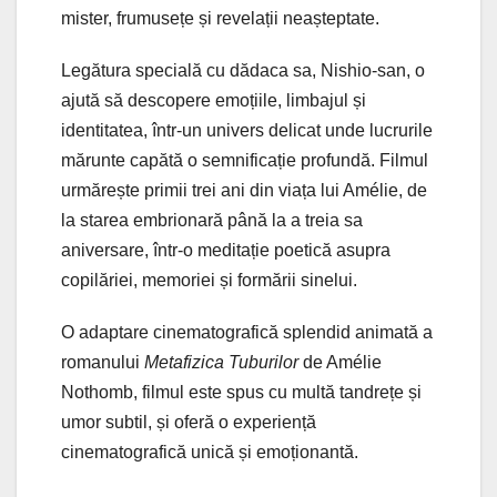
mister, frumusețe și revelații neașteptate.
Legătura specială cu dădaca sa, Nishio-san, o
ajută să descopere emoțiile, limbajul și
identitatea, într-un univers delicat unde lucrurile
mărunte capătă o semnificație profundă. Filmul
urmărește primii trei ani din viața lui Amélie, de
la starea embrionară până la a treia sa
aniversare, într-o meditație poetică asupra
copilăriei, memoriei și formării sinelui.
O adaptare cinematografică splendid animată a
romanului
Metafizica Tuburilor
de Amélie
Nothomb, filmul este spus cu multă tandrețe și
umor subtil, și oferă o experiență
cinematografică unică și emoționantă.