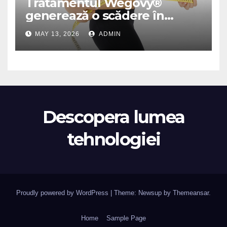
Tratamentul Wegovy®
generează o scădere în
greutate de până la 22,6% la
MAY 13, 2026
ADMIN
femei în perioada
menopauzei și reduce la
jumătate riscul de migrene
Descopera lumea
tehnologiei
Proudly powered by WordPress
|
Theme: Newsup by
Themeansar
.
Home
Sample Page