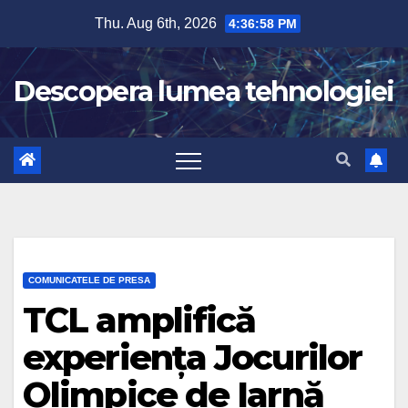
Skip
Thu. Aug 6th, 2026
4:36:59 PM
to
content
Descopera lumea tehnologiei
COMUNICATELE DE PRESA
TCL amplifică
experiența Jocurilor
Olimpice de Iarnă