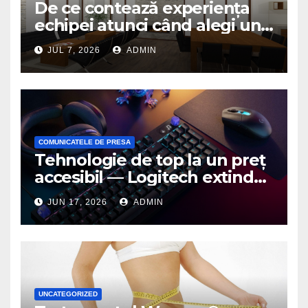
De ce contează experiența
echipei atunci când alegi un
birou de arhitectură
JUL 7, 2026
ADMIN
COMUNICATELE DE PRESA
Tehnologie de top la un preț
accesibil — Logitech extinde
seria G3 cu un nou mouse și
JUN 17, 2026
ADMIN
o nouă tastatură pentru
gaming pe PC
UNCATEGORIZED