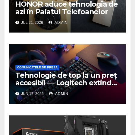
HONOR aduce tehnologia de
azi în Palatul Telefoanelor
JUL 21, 2026
ADMIN
COMUNICATELE DE PRESA
Tehnologie de top la un preț
accesibil — Logitech extinde
seria G3 cu un nou mouse și
JUN 17, 2026
ADMIN
o nouă tastatură pentru
gaming pe PC