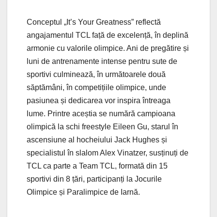
Conceptul „It’s Your Greatness” reflectă
angajamentul TCL față de excelență, în deplină
armonie cu valorile olimpice. Ani de pregătire și
luni de antrenamente intense pentru sute de
sportivi culminează, în următoarele două
săptămâni, în competițiile olimpice, unde
pasiunea și dedicarea vor inspira întreaga
lume. Printre aceștia se numără campioana
olimpică la schi freestyle Eileen Gu, starul în
ascensiune al hocheiului Jack Hughes și
specialistul în slalom Alex Vinatzer, susținuți de
TCL ca parte a Team TCL, formată din 15
sportivi din 8 țări, participanți la Jocurile
Olimpice și Paralimpice de Iarnă.