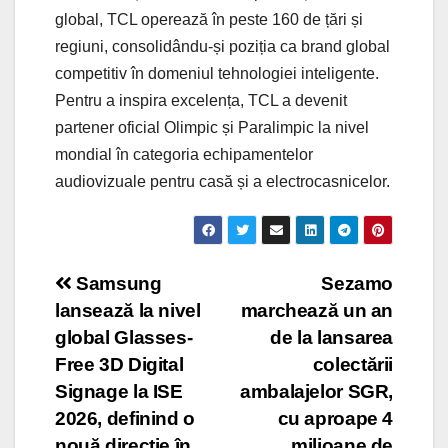
global, TCL operează în peste 160 de țări și
regiuni, consolidându-și poziția ca brand global
competitiv în domeniul tehnologiei inteligente.
Pentru a inspira excelența, TCL a devenit
partener oficial Olimpic și Paralimpic la nivel
mondial în categoria echipamentelor
audiovizuale pentru casă și a electrocasnicelor.
Post
Samsung
Sezamo
lansează la nivel
marchează un an
navigation
global Glasses-
de la lansarea
Free 3D Digital
colectării
Signage la ISE
ambalajelor SGR,
2026, definind o
cu aproape 4
nouă direcție în
milioane de