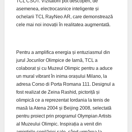
TCL CSOT. Vizitatorii pot descoperi, de
asemenea, electrocasnice inteligente și
ochelarii TCL RayNeo AR, care demonstrează
cele mai noi inovații în realitatea augmentată.
Pentru a amplifica energia și entuziasmul din
jurul Jocurilor Olimpice de Iarnă, TCL a
colaborat și cu Muzeul Olimpic pentru a aduce
un mural vibrant în inima orașului Milano, la
adresa Corso di Porta Romana 111. Designul a
fost realizat de Zeina Rashid, pictoriță și
olimpică ce a reprezentat Iordania la tenis de
masă la Atena 2004 și Beijing 2008, selectată
pentru proiect prin programul Olympian Artists
al Muzeului Olimpic. Inspirația a venit din
amintirile copilăriei sale, când urmărea la