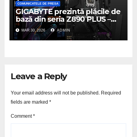
COMUNICATELE DE PRESA
GIGABYTE prezintă plăcile de
bază din seria Z890 PLUS –
performanță de ultimă
MAR 30, 2026
ADMIN
generație la un nou nivel
Leave a Reply
Your email address will not be published.
Required
fields are marked
*
Comment
*