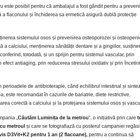
ru este posibil pentru că ambalajul a fost gândit pentru a preveni
 a flaconului și închiderea sa ermetică asigură dublă protecție
ținerea sistemului osos și prevenirea osteoporozei și osteopenie
ă a calciului, menținerea sănătății dentare și a gingiilor, susține
conferind, totodată, și un sprijin pentru sistemul vascular, prin
e efect antiaging, prin reducerea stresului oxidativ și prin încetin
perioadele de antibioterapie, când echilibrul intestinal și sinte
, este recomandat în cazurile de bariatrie, diete restrictive,
area corectă a calciului și la protejarea sistemului osos și vascu
mpania „
Căutăm Luminița de la metrou
”, o inițiativă prin care
t
 cu metroul
și care se fotografiază cu posterul campaniei regăsit
is D3Vit+K2 pentru 1 an (2 flacoane),
pentru a continua să