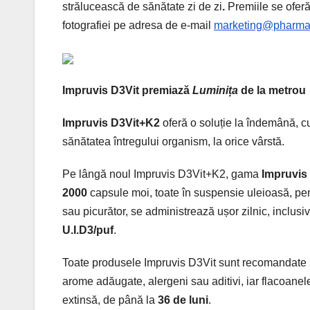
strălucească de sănătate zi de zi
.
Premiile se oferă
fotografiei pe adresa de e-mail
marketing@pharma
Impruvis D3Vit premiază
Luminița
de la metrou
Impruvis D3Vit+K2
oferă o soluție la îndemână, cu
sănătatea întregului organism, la orice vârstă.
Pe lângă noul Impruvis D3Vit+K2, gama
Impruvis
2000
capsule moi, toate în suspensie uleioasă, pen
sau picurător, se administrează ușor zilnic, inclusi
U.I.D3/puf
.
Toate produsele Impruvis D3Vit sunt recomandate și 
arome adăugate, alergeni sau aditivi, iar flacoanele
extinsă, de până la
36 de luni
.