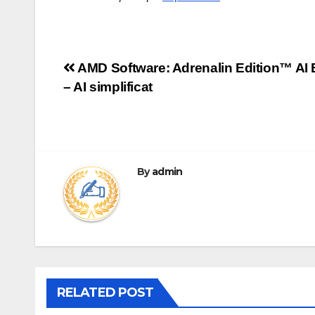
Post
AMD Software: Adrenalin Edition™ AI
– AI simplificat
navigation
By
admin
RELATED POST