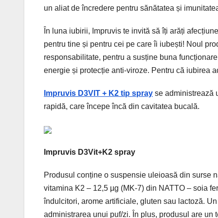
un aliat de încredere pentru sănătatea și imunitatea 
În luna iubirii, Impruvis te invită să îți arăți afecț
pentru tine și pentru cei pe care îi iubești! Noul pr
responsabilitate, pentru a susține buna funcționare a
energie și protecție anti-viroze. Pentru că iubirea 
Impruvis D3VIT + K2 tip spray
se administrează uș
rapidă, care începe încă din cavitatea bucală.
Impruvis D3Vit+K2 spray
Produsul conține o suspensie uleioasă din surse nat
vitamina K2 – 12,5 µg (MK-7) din NATTO – soia f
îndulcitori, arome artificiale, gluten sau lactoză. 
administrarea unui puf/zi. În plus, produsul are un 