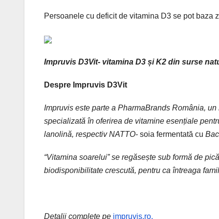
Persoanele cu deficit de vitamina D3 se pot baza ziln
Impruvis D3Vit- vitamina D3 și K2 din surse nat
Despre Impruvis D3Vit
Impruvis este parte a PharmaBrands România, un br
specializată în oferirea de vitamine esențiale pentr
lanolină, respectiv NATTO-
soia fermentată cu
Baci
“Vitamina soarelui” se regăsește sub formă de pică
biodisponibilitate crescută, pentru ca întreaga famili
Detalii complete pe
impruvis.ro.