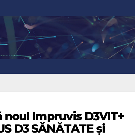
ă noul Impruvis D3VIT+
LUS D3 SĂNĂTATE și