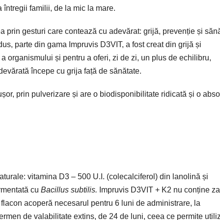
întregii familii, de la mic la mare.
iunea prin gesturi care contează cu adevărat: grijă, prevenție și săn
odus, parte din gama Impruvis D3VIT, a fost creat din grijă și
 organismului și pentru a oferi, zi de zi, un plus de echilibru,
adevărată începe cu grija față de sănătate.
or, prin pulverizare și are o biodisponibilitate ridicată și o abso
urale: vitamina D3 – 500 U.I. (colecalciferol) din lanolină și
ermentată cu
Bacillus subtilis.
Impruvis D3VIT + K2 nu conține za
Un flacon acoperă necesarul pentru 6 luni de administrare, la
termen de valabilitate extins, de 24 de luni, ceea ce permite util