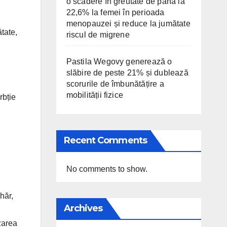
o scădere în greutate de până la
22,6% la femei în perioada
menopauzei și reduce la jumătate
ătate,
riscul de migrene
Pastila Wegovy generează o
slăbire de peste 21% și dublează
scorurile de îmbunătățire a
mobilității fizice
rbție
Recent Comments
No comments to show.
hăr,
Archives
izarea