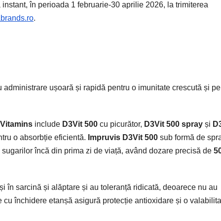
 instant, în perioada 1 februarie-30 aprilie 2026, la trimiterea
brands.ro
.
 administrare ușoară și rapidă pentru o imunitate crescută și pe
 Vitamins
include
D3Vit 500
cu picurător,
D3Vit 500 spray
și
D3
tru o absorbție eficientă.
Impruvis
D3Vit 500
sub formă de spr
v sugarilor încă din prima zi de viață, având dozare precisă de
5
în sarcină și alăptare și au toleranță ridicată, deoarece nu au
 cu închidere etanșă asigură protecție antioxidare și o valabilit