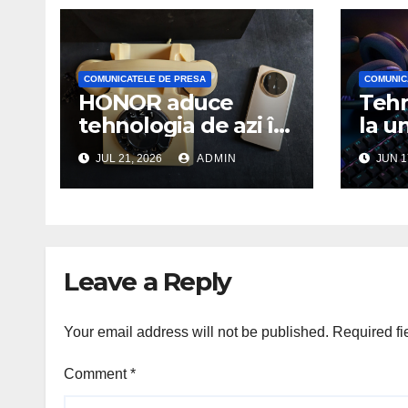
COMUNICATELE DE PRESA
COMUNIC
HONOR aduce
Tehn
tehnologia de azi în
la u
Palatul
— Lo
JUL 21, 2026
ADMIN
JUN 1
Telefoanelor
seri
mous
tast
gam
Leave a Reply
Your email address will not be published.
Required fi
Comment
*