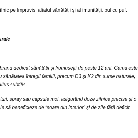
ic pe Impruvis, aliatul sănătății și al imunității, puf cu puf.
urale
and dedicat sănătății și frumuseții de peste 12 ani. Gama este
u sănătatea întregii familii, precum D3 și K2 din surse naturale,
llus subtilis.
turi, spray sau capsule moi, asigurând doze zilnice precise și o
e să beneficieze de “soare din interior” și de zile fără deficit.