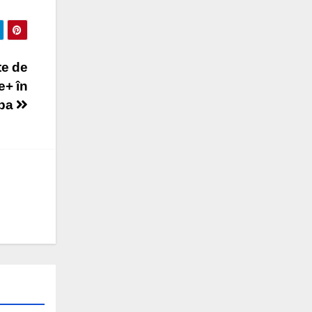
te de
e+ în
opa