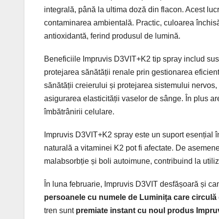
integrală, până la ultima doză din flacon. Acest luc
contaminarea ambientală. Practic, culoarea închisă
antioxidantă, ferind produsul de lumină.
Beneficiile Impruvis D3VIT+K2 tip spray includ sus
protejarea sănătății renale prin gestionarea eficient
sănătății creierului și protejarea sistemului nervos, 
asigurarea elasticității vaselor de sânge. În plus ar
îmbătrânirii celulare.
Impruvis D3VIT+K2 spray este un suport esențial în 
naturală a vitaminei K2 pot fi afectate. De asemenea
malabsorbție și boli autoimune, contribuind la utiliz
În luna februarie, Impruvis D3VIT desfășoară și ca
persoanele cu numele de Luminița care circulă
tren sunt
premiate instant cu noul produs Impruv