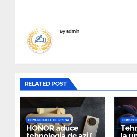
By
admin
RELATED POST
COMUNICATELE DE PRESA
COMUNIC
HONOR aduce
Tehn
tehnologia de azi în
la u