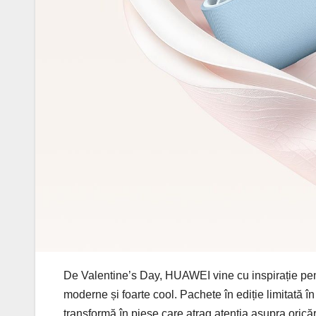
De Valentine’s Day, HUAWEI vine cu inspirație pentr
moderne și foarte cool. Pachete în ediție limitată în
transformă în piese care atrag atenția asupra oricăr