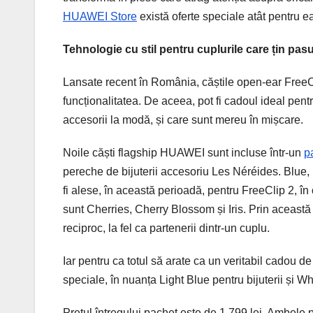
HUAWEI Store
există oferte speciale atât pentru ea
Tehnologie cu stil pentru cuplurile care țin pa
Lansate recent în România, căștile open-ear FreeCl
funcționalitatea. De aceea, pot fi cadoul ideal pen
accesorii la modă, și care sunt mereu în mișcare.
Noile căști flagship HUAWEI sunt incluse într-un
p
pereche de bijuterii accesoriu Les Néréides. Blue,
fi alese, în această perioadă, pentru FreeClip 2, în 
sunt Cherries, Cherry Blossom și Iris. Prin această
reciproc, la fel ca partenerii dintr-un cuplu.
Iar pentru ca totul să arate ca un veritabil cadou de 
speciale, în nuanța Light Blue pentru bijuterii și W
Prețul întregului pachet este de 1.799 lei. Ambele 