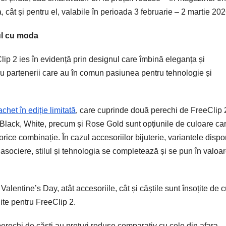
, cât și pentru el, valabile în perioada 3 februarie – 2 martie 202
sul cu moda
ip 2 ies în evidență prin designul care îmbină eleganța și
tru partenerii care au în comun pasiunea pentru tehnologie și
achet în ediție limitată
, care cuprinde două perechi de FreeClip 2
 Black, White, precum și Rose Gold sunt opțiunile de culoare ca
orice combinație. În cazul accesoriilor bijuterie, variantele dispo
 asociere, stilul și tehnologia se completează și se pun în valoa
Valentine’s Day, atât accesoriile, cât și căștile sunt însoțite de cu
hite pentru FreeClip 2.
perechi de căști au prețuri reduse comparativ cu cele din afara