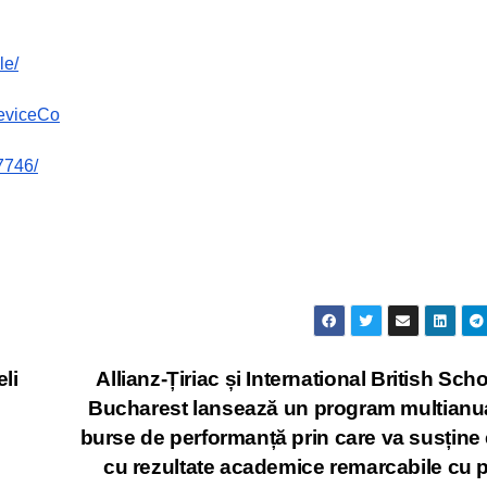
le/
eviceCo
7746/
li
Allianz-Țiriac și International British Scho
Bucharest lansează un program multianu
burse de performanță prin care va susține 
cu rezultate academice remarcabile cu 