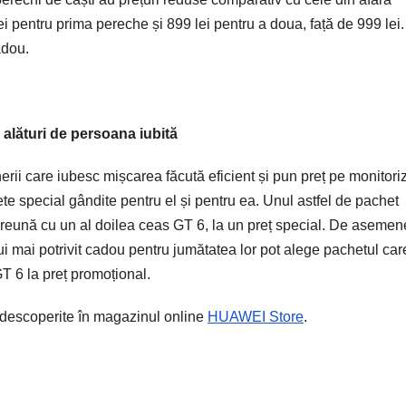
 pentru prima pereche și 899 lei pentru a doua, față de 999 lei.
cadou.
alături de persoana iubită
rii care iubesc mișcarea făcută eficient și pun preț pe monitori
ete special gândite pentru el și pentru ea. Unul astfel de pachet
nă cu un al doilea ceas GT 6, la un preț special. De asemen
lui mai potrivit cadou pentru jumătatea lor pot alege pachetul car
T 6 la preț promoțional.
 descoperite în magazinul online
HUAWEI Store
.