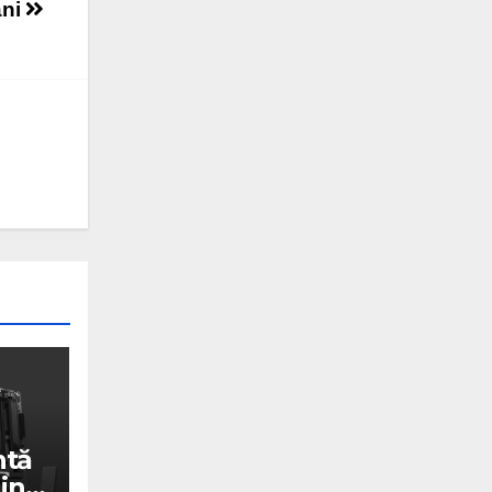
ani
ntă
in