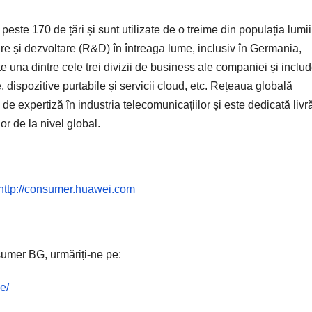
este 170 de țări și sunt utilizate de o treime din populația lumii
re și dezvoltare (R&D) în întreaga lume, inclusiv în Germania,
na dintre cele trei divizii de business ale companiei și inclu
dispozitive purtabile și servicii cloud, etc. Rețeaua globală
 expertiză în industria telecomunicațiilor și este dedicată livră
or de la nivel global.
http://consumer.huawei.com
umer BG, urmăriți-ne pe:
e/