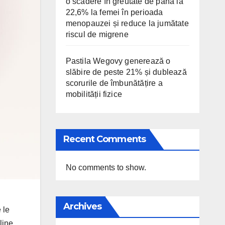
o scădere în greutate de până la
22,6% la femei în perioada
menopauzei și reduce la jumătate
riscul de migrene
Pastila Wegovy generează o
slăbire de peste 21% și dublează
scorurile de îmbunătățire a
mobilității fizice
Recent Comments
No comments to show.
Archives
 le
line