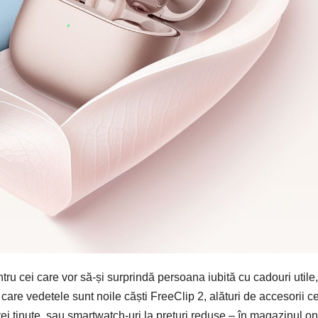
u cei care vor să-și surprindă persoana iubită cu cadouri utile,
 care vedetele sunt noile căști FreeClip 2, alături de accesorii ce
ei ținute, sau smartwatch-uri la prețuri reduse – în magazinul on