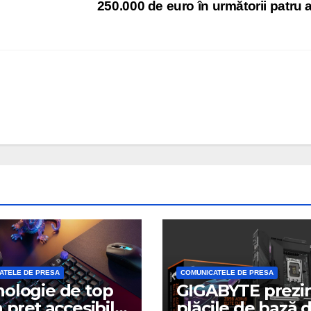
250.000 de euro în următorii patru 
ATELE DE PRESA
COMUNICATELE DE PRESA
ologie de top
GIGABYTE prezi
n preț accesibil
plăcile de bază d