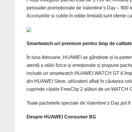
perioadei promoționale de Valentine’s Day – 900 lei
Accesoriile și cutiile în ediție limitată sunt oferite 
Smartwatch-uri premium pentru timp de calitate 
În luna februarie, HUAWEI se gândește și la partene
atentă a stării fizice și emoționale și propune pach
include un smartwatch HUAWEI WATCH GT 6 împreu
din HUAWEI Store, utilizatorii aflați în căutarea ce
cuprinde căștile FreeClip 2 alături de un WATCH G
Toate pachetele speciale de Valentine’s Day pot fi
Despre HUAWEI Consumer BG