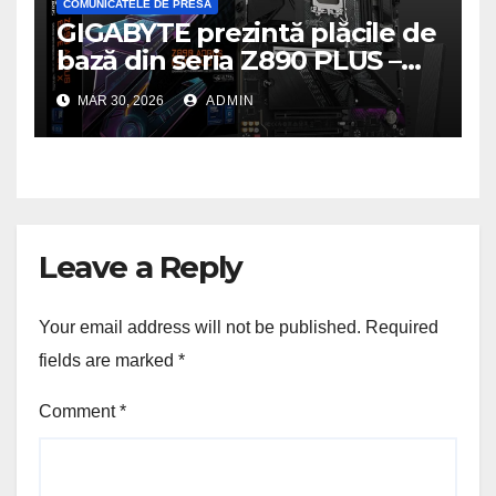
COMUNICATELE DE PRESA
GIGABYTE prezintă plăcile de
bază din seria Z890 PLUS –
performanță de ultimă
MAR 30, 2026
ADMIN
generație la un nou nivel
Leave a Reply
Your email address will not be published.
Required
fields are marked
*
Comment
*