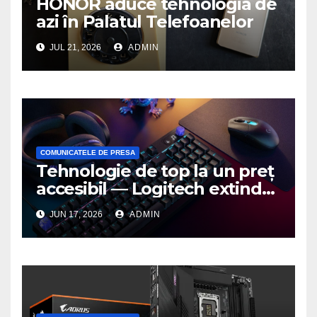
HONOR aduce tehnologia de
azi în Palatul Telefoanelor
JUL 21, 2026
ADMIN
COMUNICATELE DE PRESA
Tehnologie de top la un preț
accesibil — Logitech extinde
seria G3 cu un nou mouse și
JUN 17, 2026
ADMIN
o nouă tastatură pentru
gaming pe PC