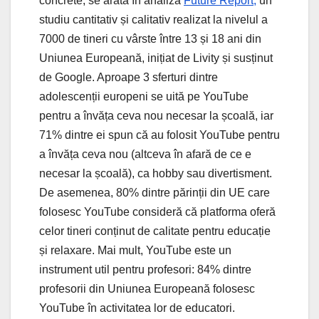
concrete, se arată în analiza
Future Report,
un
studiu cantitativ și calitativ realizat la nivelul a
7000 de tineri cu vârste între 13 și 18 ani din
Uniunea Europeană, inițiat de Livity și susținut
de Google. Aproape 3 sferturi dintre
adolescenții europeni se uită pe YouTube
pentru a învăța ceva nou necesar la școală, iar
71% dintre ei spun că au folosit YouTube pentru
a învăța ceva nou (altceva în afară de ce e
necesar la școală), ca hobby sau divertisment.
De asemenea, 80% dintre părinții din UE care
folosesc YouTube consideră că platforma oferă
celor tineri conținut de calitate pentru educație
și relaxare. Mai mult, YouTube este un
instrument util pentru profesori: 84% dintre
profesorii din Uniunea Europeană folosesc
YouTube în activitatea lor de educatori.