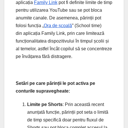
aplicația
Family Link
pot fi definite limite de timp
pentru utilizarea YouTube sau se pot bloca
anumite canale. De asemenea, părinții pot
folosi funcția „
Ora de școală
” (School time)
din aplicația Family Link, prin care limitează
funcționalitatea dispozitivului în timpul școlii și
al temelor, astfel încât copilul să se concentreze
pe învățarea fără distragere.
Setări pe care părinții le pot activa pe
conturile supravegheate:
Limite pe Shorts
: Prin această recent
anunțată funcție, părinții pot seta o limită
de timp specifică doar pentru fluxul de
Shorts sau pot bloca complet accesul la