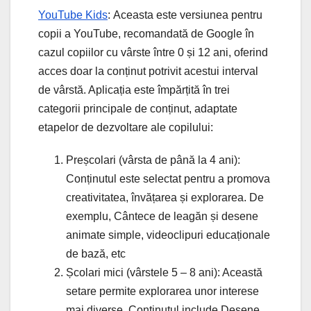
YouTube Kids
: Aceasta este versiunea pentru
copii a YouTube, recomandată de Google în
cazul copiilor cu vârste între 0 și 12 ani, oferind
acces doar la conținut potrivit acestui interval
de vârstă. Aplicația este împărțită în trei
categorii principale de conținut, adaptate
etapelor de dezvoltare ale copilului:
Preșcolari (vârsta de până la 4 ani):
Conținutul este selectat pentru a promova
creativitatea, învățarea și explorarea. De
exemplu, Cântece de leagăn și desene
animate simple, videoclipuri educaționale
de bază, etc
Școlari mici (vârstele 5 – 8 ani): Această
setare permite explorarea unor interese
mai diverse. Conținutul include Desene