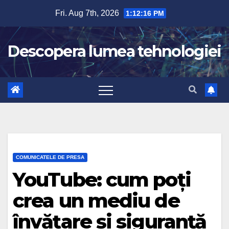
Skip
Fri. Aug 7th, 2026
1:12:17 PM
to
content
Descopera lumea tehnologiei
COMUNICATELE DE PRESA
YouTube: cum poți
crea un mediu de
învățare și siguranță