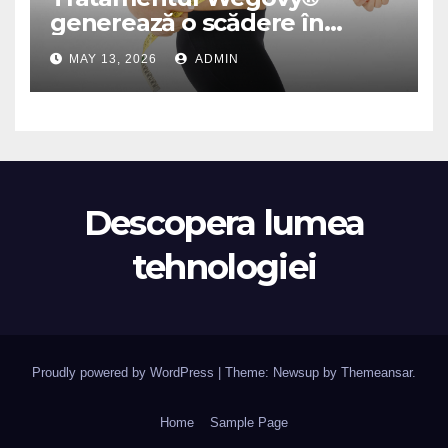
generează o scădere în
greutate de până la 22,6% la
MAY 13, 2026
ADMIN
femei în perioada
menopauzei și reduce la
jumătate riscul de migrene
Descopera lumea
tehnologiei
Proudly powered by WordPress
|
Theme: Newsup by
Themeansar
.
Home
Sample Page