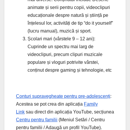
animate și serii pentru copii, videoclipuri
educaționale despre natură și știință pe
înțelesul lor, activități de tip “do it yourself”
(lucru manual), muzică și sport.
Școlari mari (vârstele 9 – 12 ani):
Cuprinde un spectru mai larg de
videoclipuri, precum clipuri muzicale
populare și vloguri potrivite vârstei,
conținut despre gaming și tehnologie, etc
Conturi supravegheate pentru pre-adolescenți
:
Acestea se pot crea din aplicația
Family
Link
sau direct din aplicația YouTube, secțiunea
Centru pentru familii
(Meniul Setări / Centru
pentru familii / Adaugă un profil YouTube).