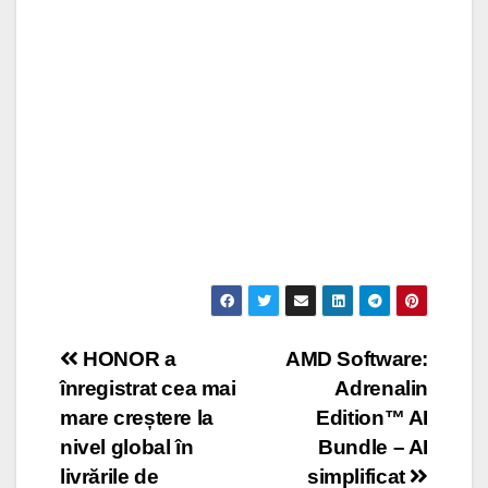
Post
HONOR a
AMD Software:
înregistrat cea mai
Adrenalin
navigation
mare creștere la
Edition™ AI
nivel global în
Bundle – AI
livrările de
simplificat