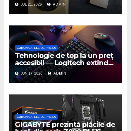
JUL 21, 2026
ADMIN
COMUNICATELE DE PRESA
Tehnologie de top la un preț
accesibil — Logitech extinde
seria G3 cu un nou mouse și
JUN 17, 2026
ADMIN
o nouă tastatură pentru
gaming pe PC
COMUNICATELE DE PRESA
GIGABYTE prezintă plăcile de