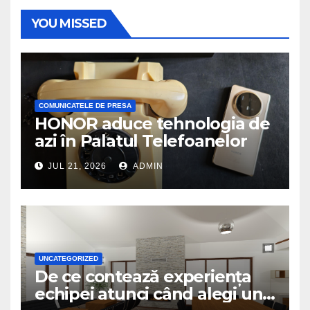
YOU MISSED
COMUNICATELE DE PRESA
HONOR aduce tehnologia de
azi în Palatul Telefoanelor
JUL 21, 2026
ADMIN
UNCATEGORIZED
De ce contează experiența
echipei atunci când alegi un