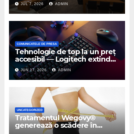
birou de arhitectură
JUL 7, 2026
ADMIN
COMUNICATELE DE PRESA
Tehnologie de top la un preț
accesibil — Logitech extinde
seria G3 cu un nou mouse și
JUN 17, 2026
ADMIN
o nouă tastatură pentru
gaming pe PC
UNCATEGORIZED
Tratamentul Wegovy®
generează o scădere în
greutate de până la 22,6% la