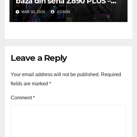
bază din seria Z890 PLUS –
performanță de ultimă
MAR 30, 2026
ADMIN
generație la un nou nivel
Leave a Reply
Your email address will not be published.
Required
fields are marked
*
Comment
*