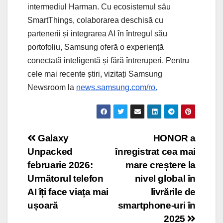
intermediul Harman. Cu ecosistemul său
SmartThings, colaborarea deschisă cu
partenerii și integrarea AI în întregul său
portofoliu, Samsung oferă o experiență
conectată inteligentă și fără întreruperi. Pentru
cele mai recente știri, vizitați Samsung
Newsroom la
news.samsung.com/ro.
Post
Galaxy
HONOR a
Unpacked
înregistrat cea mai
navigation
februarie 2026:
mare creștere la
Următorul telefon
nivel global în
AI îți face viața mai
livrările de
ușoară
smartphone-uri în
2025