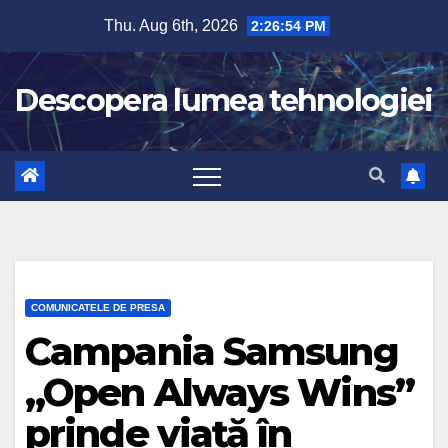
Skip
Thu. Aug 6th, 2026
2:26:55 PM
to
content
Descopera lumea tehnologiei
COMUNICATELE DE PRESA
Campania Samsung
„Open Always Wins”
prinde viață în