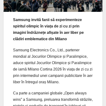
Samsung invită fanii să experimenteze
spiritul olimpic în viața de zi cu zi prin
imagini îndrăznețe afișate în aer liber pe
clădiri emblematice din Milano
Samsung Electronics Co., Ltd., partener
mondial al Jocurilor Olimpice și Paralimpice,
aduce spiritul Jocurilor Olimpice și Paralimpice
de iarnă Milano Cortina 2026 în viața de zi cu zi
prin intermediul unei campanii publicitare în aer
liber în întregul oraș Milano.
Ca parte a campaniei globale „Open always
wins” a Samsung, preluarea transformă străzile,
piețele și nodurile de transport în tablouri vii,