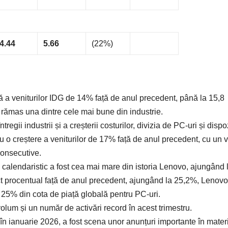
4.44
5.66
(22%)
ă a veniturilor IDG de 14% față de anul precedent, până la 15,8
 a rămas una dintre cele mai bune din industrie.
regii industrii și a creșterii costurilor, divizia de PC-uri și dispo
 cu o creștere a veniturilor de 17% față de anul precedent, cu un
consecutive.
l calendaristic a fost cea mai mare din istoria Lenovo, ajungând 
ct procentual față de anul precedent, ajungând la 25,2%, Lenovo
5% din cota de piață globală pentru PC-uri.
olum și un număr de activări record în acest trimestru.
n ianuarie 2026, a fost scena unor anunțuri importante în mater