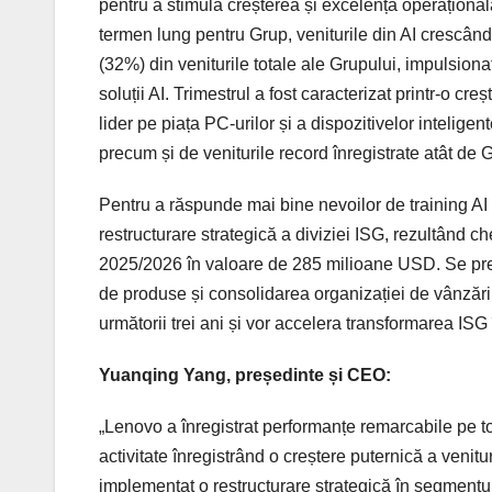
pentru a stimula creșterea și excelența operațională
termen lung pentru Grup, veniturile din AI crescâ
(32%) din veniturile totale ale Grupului, impulsionat
soluții AI. Trimestrul a fost caracterizat printr-o cr
lider pe piața PC-urilor și a dispozitivelor intelig
precum și de veniturile record înregistrate atât de Gr
Pentru a răspunde mai bine nevoilor de training AI ș
restructurare strategică a diviziei ISG, rezultând chel
2025/2026 în valoare de 285 milioane USD. Se precon
de produse și consolidarea organizației de vânză
următorii trei ani și vor accelera transformarea ISG î
Yuanqing Yang, președinte și CEO:
„Lenovo a înregistrat performanțe remarcabile pe toat
activitate înregistrând o creștere puternică a venitu
implementat o restructurare strategică în segmentul 