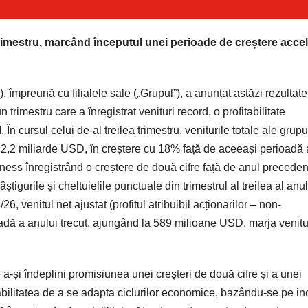
rimestru, marcând începutul unei perioade de creștere accel
preună cu filialele sale („Grupul”), a anunțat astăzi rezultate
n trimestru care a înregistrat venituri record, o profitabilitate
 În cursul celui de-al treilea trimestru, veniturile totale ale grupu
e 22,2 miliarde USD, în creștere cu 18% față de aceeași perioadă 
iness înregistrând o creștere de două cifre față de anul preceden
gurile și cheltuielile punctuale din trimestrul al treilea al anul
5/26, venitul net ajustat (profitul atribuibil acționarilor – non-
dă a anului trecut, ajungând la 589 milioane USD, marja venitu
-și îndeplini promisiunea unei creșteri de două cifre și a unei
p abilitatea de a se adapta ciclurilor economice, bazându-se pe i