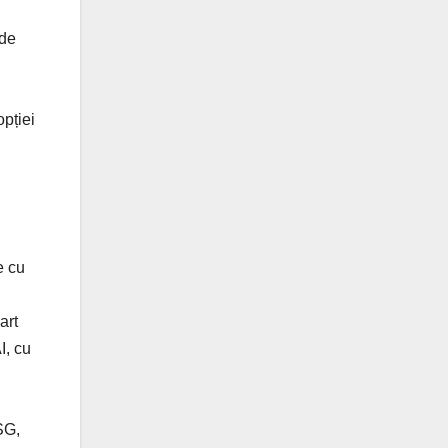
 de
opției
e cu
art
I, cu
SG,