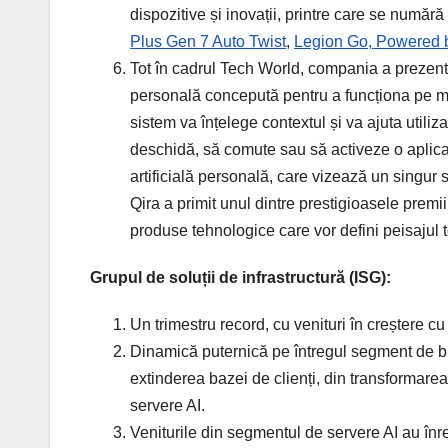
dispozitive și inovații, printre care se numă
Plus Gen 7 Auto Twist
,
Legion Go, Powered b
Tot în cadrul Tech World, compania a prezen
personală concepută pentru a funcționa pe mai
sistem va înțelege contextul și va ajuta utilizat
deschidă, să comute sau să activeze o aplica
artificială personală, care vizează un singur 
Qira a primit unul dintre prestigioasele premi
produse tehnologice care vor defini peisajul t
Grupul de soluții de infrastructură (ISG):
Un trimestru record, cu venituri în creștere c
Dinamică puternică pe întregul segment de bu
extinderea bazei de clienți, din transformarea
servere AI.
Veniturile din segmentul de servere AI au înre