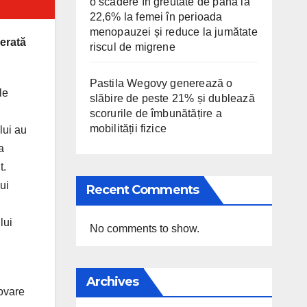
o scădere în greutate de până la
22,6% la femei în perioada
menopauzei și reduce la jumătate
erată
riscul de migrene
Pastila Wegovy generează o
le
slăbire de peste 21% și dublează
scorurile de îmbunătățire a
mobilității fizice
lui au
a
t.
ui
Recent Comments
lui
No comments to show.
Archives
novare