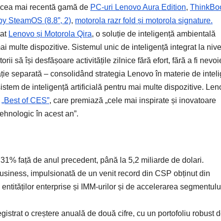
ră cea mai recentă gamă de
PC-uri Lenovo Aura Edition
,
ThinkBo
y SteamOS (8.8”, 2)
,
motorola razr fold și motorola signature.
tat
Lenovo și Motorola Qira
, o soluție de inteligență ambientală
 multe dispozitive. Sistemul unic de inteligență integrat la nive
orii să își desfășoare activitățile zilnice fără efort, fără a fi nevo
ție separată – consolidând strategia Lenovo în materie de intel
sistem de inteligență artificială pentru mai multe dispozitive. Le
i
„Best of CES”
, care premiază „cele mai inspirate și inovatoare
ehnologic în acest an”.
u 31% față de anul precedent, până la 5,2 miliarde de dolari.
siness, impulsionată de un venit record din CSP obținut din
 entităților enterprise și IMM-urilor și de accelerarea segmentulu
gistrat o creștere anuală de două cifre, cu un portofoliu robust 