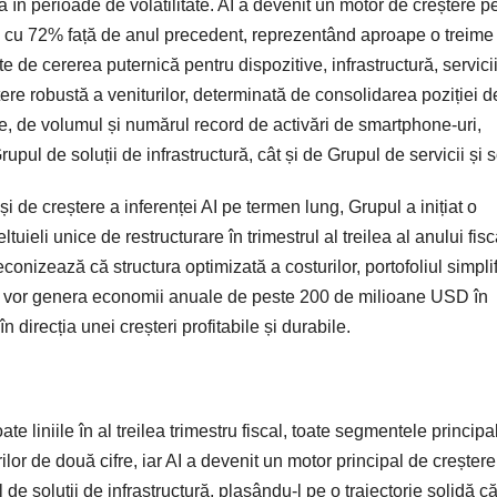
 în perioade de volatilitate. AI a devenit un motor de creștere p
nd cu 72% față de anul precedent, reprezentând aproape o treime
e de cererea puternică pentru dispozitive, infrastructură, servicii
eștere robustă a veniturilor, determinată de consolidarea poziției d
ente, de volumul și numărul record de activări de smartphone-uri,
upul de soluții de infrastructură, cât și de Grupul de servicii și so
i de creștere a inferenței AI pe termen lung, Grupul a inițiat o
tuieli unice de restructurare în trimestrul al treilea al anului fisc
izează că structura optimizată a costurilor, portofoliul simplif
ri vor genera economii anuale de peste 200 de milioane USD în
n direcția unei creșteri profitabile și durabile.
e liniile în al treilea trimestru fiscal, toate segmentele principa
rilor de două cifre, iar AI a devenit un motor principal de creșter
de soluții de infrastructură, plasându-l pe o traiectorie solidă că