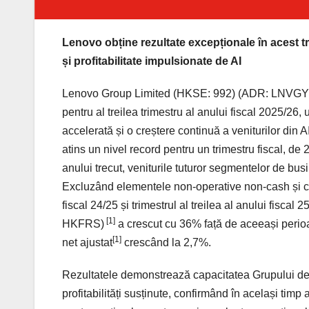
Lenovo obține rezultate excepționale în acest t
și profitabilitate impulsionate de AI
Lenovo Group Limited (HKSE: 992) (ADR: LNVGY), îm
pentru al treilea trimestru al anului fiscal 2025/26, u
accelerată și o creștere continuă a veniturilor din AI.
atins un nivel record pentru un trimestru fiscal, d
anului trecut, veniturile tuturor segmentelor de bus
Excluzând elementele non-operative non-cash și câști
fiscal 24/25 și trimestrul al treilea al anului fiscal 2
[1]
HKFRS)
a crescut cu 36% față de aceeași perioa
[1]
net ajustat
crescând la 2,7%.
Rezultatele demonstrează capacitatea Grupului de a
profitabilități susținute, confirmând în același tim