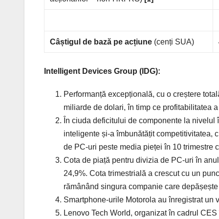
Câștigul de bază pe acțiune
(cenți SUA)
Intelligent Devices Group (IDG):
Performanță excepțională, cu o creștere total
miliarde de dolari, în timp ce profitabilitatea
În ciuda deficitului de componente la nivelul înt
inteligente și-a îmbunătățit competitivitatea,
de PC-uri peste media pieței în 10 trimestre 
Cota de piață pentru divizia de PC-uri în anu
24,9%. Cota trimestrială a crescut cu un pun
rămânând singura companie care depășește 2
Smartphone-urile Motorola au înregistrat un v
Lenovo Tech World, organizat în cadrul CES î