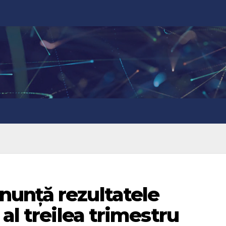
unță rezultatele
al treilea trimestru