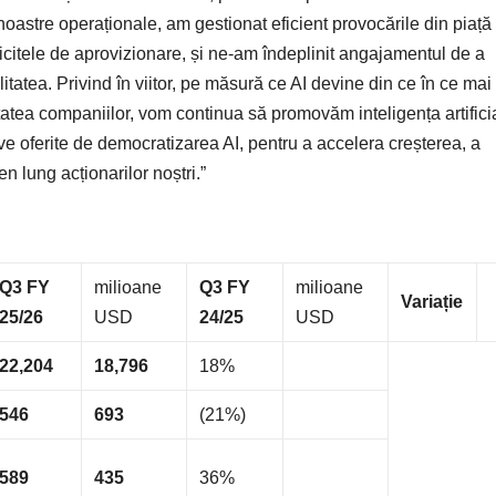
 noastre operaționale, am gestionat eficient provocările din piață
icitele de aprovizionare, și ne-am îndeplinit angajamentul de a
litatea. Privind în viitor, pe măsură ce AI devine din ce în ce mai
vitatea companiilor, vom continua să promovăm inteligența artifici
tive oferite de democratizarea AI, pentru a accelera creșterea, a
en lung acționarilor noștri.”
Q3 FY
milioane
Q3 FY
milioane
Variație
25/26
USD
24/25
USD
22,204
18,796
18%
546
693
(21%)
589
435
36%