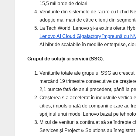
15,5 miliarde de dolari.
Veniturile din sistemele de răcire cu lichid 
adopție mai mari de către clienți din segmen
La Tech World, Lenovo și-a extins oferta Hyb
Lenovo AI Cloud Gigafactory împreună cu N
AI hibride scalabile în mediile enterprise, clou
Grupul de soluții și servicii (SSG):
Veniturile totale ale grupului SSG au crescu
marcând 19 trimestre consecutive de creștere 
2,1 puncte față de anul precedent, până la p
Creșterea s-a accelerat în industriile verticale
cities, impulsionată de companiile care au tr
sprijinul unui model Lenovo bazat pe tehnolo
Mixul de venituri a continuat să se îndrepte 
Services și Project & Solutions au înregistra