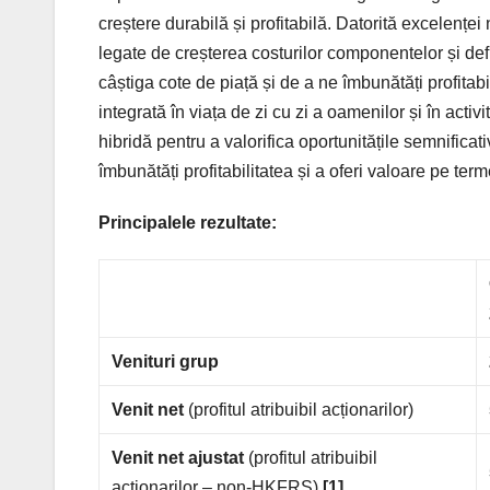
creștere durabilă și profitabilă. Datorită excelenței
legate de creșterea costurilor componentelor și def
câștiga cote de piață și de a ne îmbunătăți profitabi
integrată în viața de zi cu zi a oamenilor și în acti
hibridă pentru a valorifica oportunitățile semnifica
îmbunătăți profitabilitatea și a oferi valoare pe term
Principalele rezultate:
Venituri grup
Venit net
(profitul atribuibil acționarilor)
Venit net ajustat
(profitul atribuibil
acționarilor – non-HKFRS)
[1]