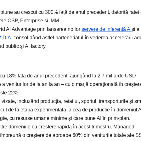
Neptune au crescut cu 300% față de anul precedent, datorită ratei
tele CSP, Enterprise și IMM.
rid AI Advantage prin lansarea noilor
servere de inferență AI
și a
VIDIA
, consolidând astfel parteneriatul în vederea accelerării ad
d public și AI factory.
t cu 18% față de anul precedent, ajungând la 2,7 miliarde USD –
a veniturilor de la an la an – cu o marjă operațională în creșter
este 22%.
 vizate, incluzând producția, retailul, sportul, transporturile și sm
ecut de la etapa experimentală la cea de producție în domeniul A
gie, cu resurse umane minime și care pune AI în prim-plan.
către domeniile cu creștere rapidă în acest trimestru. Managed
t împreună o creștere de aproape 60% din veniturile totale ale S