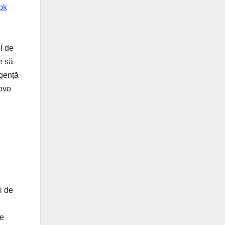
ok
l de
ie să
igență
novo
i de
de