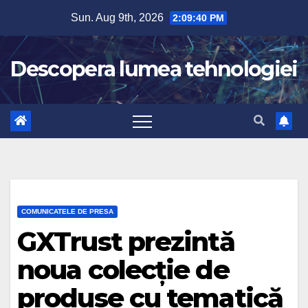
Skip
Sun. Aug 9th, 2026
2:09:41 PM
to
content
Descopera lumea tehnologiei
COMUNICATELE DE PRESA
GXTrust prezintă
noua colecție de
produse cu tematică