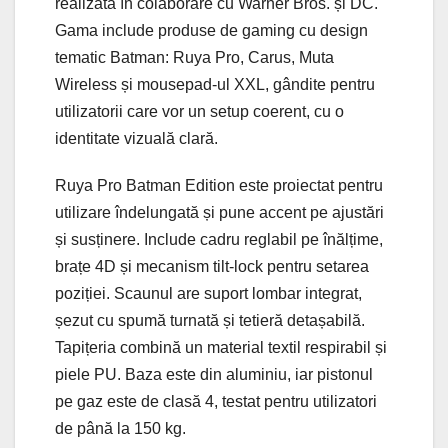
realizată în colaborare cu Warner Bros. și DC.
Gama include produse de gaming cu design
tematic Batman: Ruya Pro, Carus, Muta
Wireless și mousepad-ul XXL, gândite pentru
utilizatorii care vor un setup coerent, cu o
identitate vizuală clară.
Ruya Pro Batman Edition este proiectat pentru
utilizare îndelungată și pune accent pe ajustări
și susținere. Include cadru reglabil pe înălțime,
brațe 4D și mecanism tilt-lock pentru setarea
poziției. Scaunul are suport lombar integrat,
șezut cu spumă turnată și tetieră detașabilă.
Tapițeria combină un material textil respirabil și
piele PU. Baza este din aluminiu, iar pistonul
pe gaz este de clasă 4, testat pentru utilizatori
de până la 150 kg.