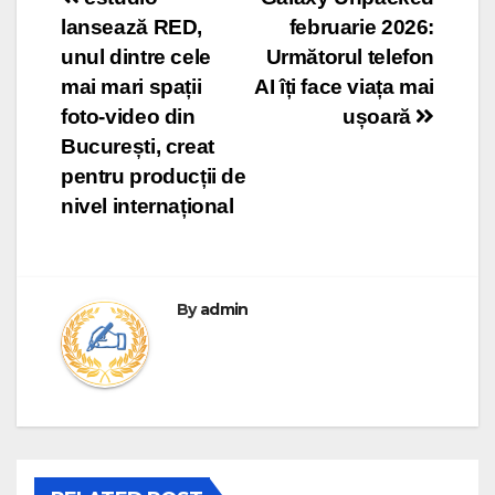
Post
lansează RED,
februarie 2026:
navigation
unul dintre cele
Următorul telefon
mai mari spații
AI îți face viața mai
foto-video din
ușoară
București, creat
pentru producții de
nivel internațional
By
admin