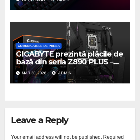
o nouă tastatură pentru
gaming pe PC
COMUNICATELE DE PRESA
GIGABYTE prezintă plăcile de
bază din seria Z890 PLUS –
performanță de ultimă
MAR 30, 2026
ADMIN
generație la un nou nivel
Leave a Reply
Your email address will not be published.
Required