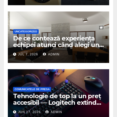
UNCATEGORIZED
De ce contează experiența
echipei atunci când alegi un
birou de arhitectură
JUL 7, 2026
ADMIN
COMUNICATELE DE PRESA
Tehnologie de top la un preț
accesibil — Logitech extinde
seria G3 cu un nou mouse și
JUN 17, 2026
ADMIN
o nouă tastatură pentru