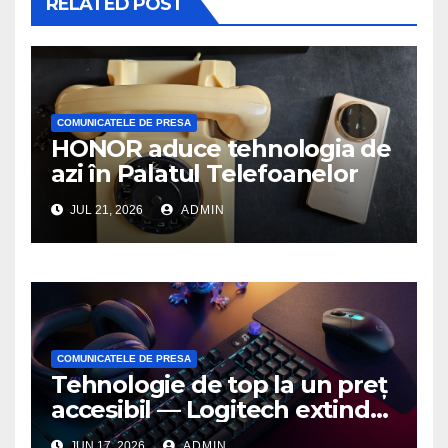
RELATED POST
COMUNICATELE DE PRESA
HONOR aduce tehnologia de
azi în Palatul Telefoanelor
JUL 21, 2026
ADMIN
COMUNICATELE DE PRESA
Tehnologie de top la un preț
accesibil — Logitech extinde
seria G3 cu un nou mouse și
JUN 17, 2026
ADMIN