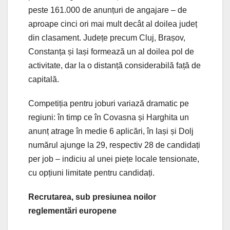
peste 161.000 de anunțuri de angajare – de
aproape cinci ori mai mult decât al doilea județ
din clasament. Județe precum Cluj, Brașov,
Constanța și Iași formează un al doilea pol de
activitate, dar la o distanță considerabilă față de
capitală.
Competiția pentru joburi variază dramatic pe
regiuni: în timp ce în Covasna și Harghita un
anunț atrage în medie 6 aplicări, în Iași și Dolj
numărul ajunge la 29, respectiv 28 de candidați
per job – indiciu al unei piețe locale tensionate,
cu opțiuni limitate pentru candidați.
Recrutarea, sub presiunea noilor
reglementări europene