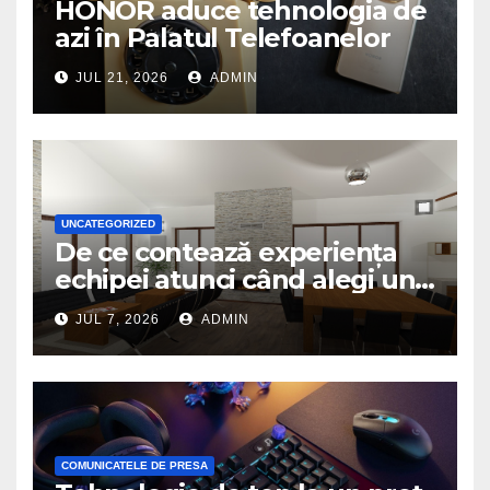
HONOR aduce tehnologia de
azi în Palatul Telefoanelor
JUL 21, 2026
ADMIN
UNCATEGORIZED
De ce contează experiența
echipei atunci când alegi un
birou de arhitectură
JUL 7, 2026
ADMIN
COMUNICATELE DE PRESA