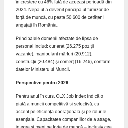
în creștere cu 46% față de aceeași perioadă din
2024. Nepalul a devenit principalul furnizor de
forță de muncă, cu peste 50.600 de cetățeni
angajați în România.
Principalele domenii afectate de lipsa de
personal includ: curierat (26.275 poziții
vacante), manipulant mărfuri (20.912),
construcții (20.484) și comerț (16.246), conform
datelor Ministerului Muncii.
Perspective pentru 2026
Pentru anul în curs, OLX Job Index indică o
piață a muncii competitivă și selectivă, cu
accent pe eficiență operațională și pe rolurile
esențiale. Capacitatea companiilor de a atrage,
integra și menține forța de muncă – inclusiv cea