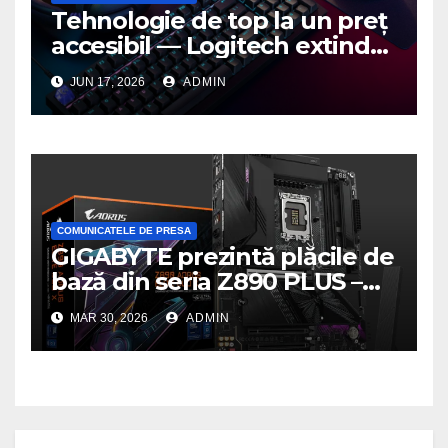
Tehnologie de top la un preț
accesibil — Logitech extinde
seria G3 cu un nou mouse și
JUN 17, 2026
ADMIN
o nouă tastatură pentru
gaming pe PC
COMUNICATELE DE PRESA
GIGABYTE prezintă plăcile de
bază din seria Z890 PLUS –
performanță de ultimă
MAR 30, 2026
ADMIN
generație la un nou nivel