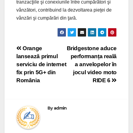
tranzacţiile şi conexiunile între cumpărători şi
vânzători, contribuind la dezvoltarea pieţei de
vânzări şi cumpărări din ţară.
Post
Orange
Bridgestone aduce
lansează primul
performanța reală
navigation
serviciu de internet
a anvelopelor în
fix prin 5G+ din
jocul video moto
România
RIDE 6
By
admin