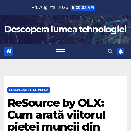
Skip
Fri. Aug 7th, 2026
5:30:04 AM
to
content
Descopera lumea tehnologiei
COMUNICATELE DE PRESA
ReSource by OLX:
Cum arată viitorul
pieței muncii din