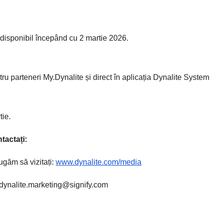
i disponibil începând cu 2 martie 2026.
tru parteneri My.Dynalite și direct în aplicația Dynalite System
tie.
tactați:
rugăm să vizitați:
www.dynalite.com/media
: dynalite.marketing@signify.com