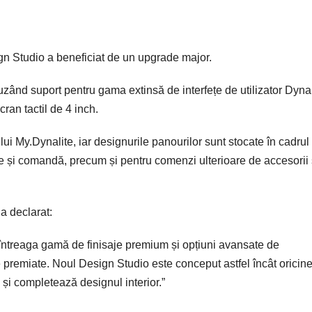
ign Studio a beneficiat de un upgrade major.
luzând suport pentru gama extinsă de interfețe de utilizator Dynal
ran tactil de 4 inch.
ui My.Dynalite, iar designurile panourilor sunt stocate în cadrul
are și comandă, precum și pentru comenzi ulterioare de accesorii
a declarat:
 întreaga gamă de finisaje premium și opțiuni avansate de
e premiate. Noul Design Studio este conceput astfel încât oricin
c și completează designul interior.”