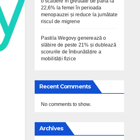
o scădere în greutate de până la
22,6% la femei în perioada
menopauzei și reduce la jumătate
riscul de migrene
Pastila Wegovy generează o
slăbire de peste 21% și dublează
scorurile de îmbunătățire a
mobilității fizice
Recent Comments
No comments to show.
Archives