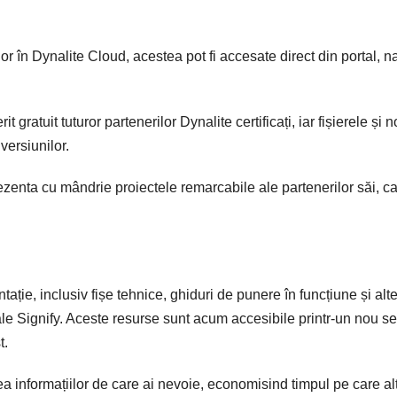
or în Dynalite Cloud, acestea pot fi accesate direct din portal, na
 gratuit tuturor partenerilor Dynalite certificați, iar fișierele și n
versiunilor.
rezenta cu mândrie proiectele remarcabile ale partenerilor săi, c
ție, inclusiv fișe tehnice, ghiduri de punere în funcțiune și alt
le Signify. Aceste resurse sunt acum accesibile printr-un nou se
t.
ea informațiilor de care ai nevoie, economisind timpul pe care altf