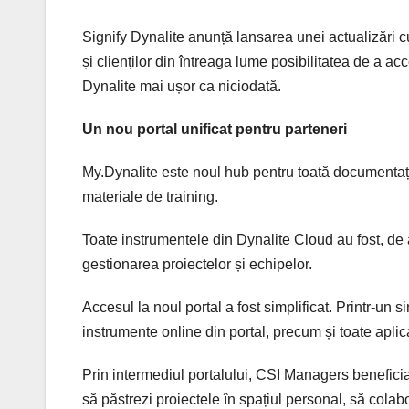
Signify Dynalite anunță lansarea unei actualizări cu
și clienților din întreaga lume posibilitatea de a ac
Dynalite mai ușor ca niciodată.
Un nou portal unificat pentru parteneri
My.Dynalite este noul hub pentru toată documentați
materiale de training.
Toate instrumentele din Dynalite Cloud au fost, de 
gestionarea proiectelor și echipelor.
Accesul la noul portal a fost simplificat. Printr-un 
instrumente online din portal, precum și toate aplic
Prin intermediul portalului, CSI Managers beneficia
să păstrezi proiectele în spațiul personal, să colabor