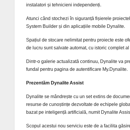
instalatori și tehnicieni independenți.
Atunci când stochezi în siguranță fișierele proiectel
System Builder și din aplicațiile mobile Dynalite.
Spațiul de stocare nelimitat pentru proiecte este oferit
de lucru sunt salvate automat, cu istoric complet al 
Dintr-o galerie actualizată continuu, Dynalite va p
fundal pentru pagina de autentificare My.Dynalite.
Prezentăm Dynalite Assist
Dynalite se mândrește cu un set extins de documenta
resurse de cunoștințe dezvoltate de echipele globa
bazat pe inteligență artificială, numit Dynalite Assis
Scopul acestui nou serviciu este de a facilita găsir