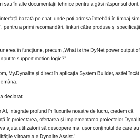
i sau în alte documentații tehnice pentru a găsi răspunsul dorit.
interfață bazată pe chat, unde poți adresa întrebări în limbaj sim
pentru a primi recomandări, linkuri către produse și specificați
 punerea în funcțiune, precum „What is the DyNet power output of
put to support motion logic?”.
m, My.Dynalite și direct în aplicația System Builder, astfel încât
ndemână.
a declarat:
AI, integrate profund în fluxurile noastre de lucru, credem că
iență în proiectarea, ofertarea și implementarea proiectelor Dynalit
 ajuta utilizatorii să descopere mai ușor conținutul de care au
ățile viitoare ale Dynalite Assist.”