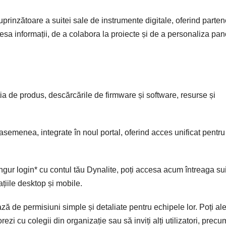
prinzătoare a suitei sale de instrumente digitale, oferind partene
cesa informații, de a colabora la proiecte și de a personaliza pan
a de produs, descărcările de firmware și software, resurse și
asemenea, integrate în noul portal, oferind acces unificat pentru
singur login* cu contul tău Dynalite, poți accesa acum întreaga su
ațiile desktop și mobile.
ză de permisiuni simple și detaliate pentru echipele lor. Poți al
ezi cu colegii din organizație sau să inviți alți utilizatori, precu