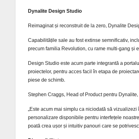
Dynalite Design Studio
Reimaginat și reconstruit de la zero, Dynalite Des
Capabilitățile sale au fost extinse semnificativ, inc
precum familia Revolution, cu rame multi-gang și ec
Design Studio este acum parte integrantă a portalul
proiectelor, pentru acces facil în etapa de proiect
piese de schimb.
Stephen Craggs, Head of Product pentru Dynalite, 
„Este acum mai simplu ca niciodată să vizualizezi
personalizare disponibile pentru interfețele noastr
poată crea ușor și intuitiv panouri care se potrives