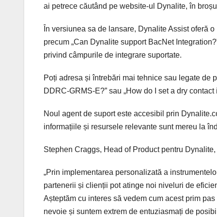
ai petrece căutând pe website-ul Dynalite, în broșur
În versiunea sa de lansare, Dynalite Assist oferă o 
precum „Can Dynalite support BacNet Integration?”, 
privind câmpurile de integrare suportate.
Poți adresa și întrebări mai tehnice sau legate de
DDRC-GRMS-E?” sau „How do I set a dry contact in
Noul agent de suport este accesibil prin Dynalite.co
informațiile și resursele relevante sunt mereu la î
Stephen Craggs, Head of Product pentru Dynalite, 
„Prin implementarea personalizată a instrumentelor 
partenerii și clienții pot atinge noi niveluri de efic
Așteptăm cu interes să vedem cum acest prim pas va
nevoie și suntem extrem de entuziasmați de posibilit