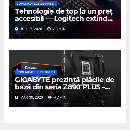
COMUNICATELE DE PRESA
Tehnologie de top la un preț
accesibil — Logitech extinde
seria G3 cu un nou mouse și
JUN 17, 2026
ADMIN
o nouă tastatură pentru
gaming pe PC
COMUNICATELE DE PRESA
GIGABYTE prezintă plăcile de
bază din seria Z890 PLUS –
performanță de ultimă
MAR 30, 2026
ADMIN
generație la un nou nivel