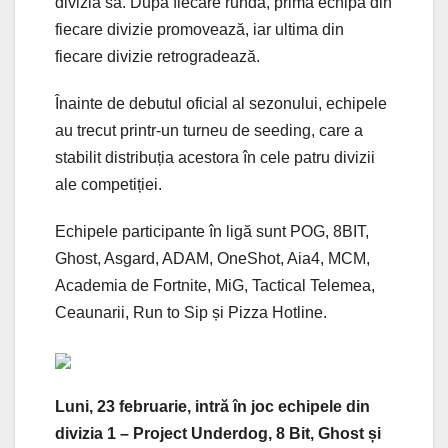
divizia sa. După fiecare rundă, prima echipă din
fiecare divizie promovează, iar ultima din
fiecare divizie retrogradează.
Înainte de debutul oficial al sezonului, echipele
au trecut printr-un turneu de seeding, care a
stabilit distribuția acestora în cele patru divizii
ale competiției.
Echipele participante în ligă sunt POG, 8BIT,
Ghost, Asgard, ADAM, OneShot, Aia4, MCM,
Academia de Fortnite, MiG, Tactical Telemea,
Ceaunarii, Run to Sip și Pizza Hotline.
Luni, 23 februarie, intră în joc echipele din
divizia 1 – Project Underdog, 8 Bit, Ghost și