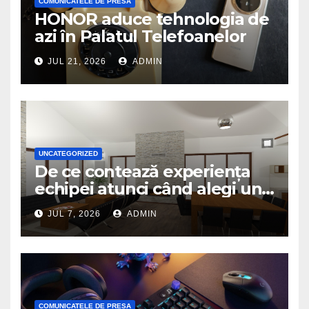
COMUNICATELE DE PRESA
HONOR aduce tehnologia de
azi în Palatul Telefoanelor
JUL 21, 2026
ADMIN
UNCATEGORIZED
De ce contează experiența
echipei atunci când alegi un
birou de arhitectură
JUL 7, 2026
ADMIN
COMUNICATELE DE PRESA