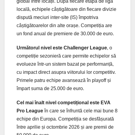
global între locații. După fiecare etapă de ligă
locală, echipele câștigătoare din fiecare divizie
dispută meciuri inter-site (IS) împotriva
câștigătoarelor din alte orașe. Competiția are
un fond anual de premiere de 30.000 de euro.
Următorul nivel este Challenger League
, o
competiție sezonieră care permite echipelor să
evolueze într-un sistem bazat pe performanță,
cu impact direct asupra viitorului lor competitiv.
Primele patru echipe avansează în playoff și
împart suma de 25.000 de euro.
Cel mai înalt nivel competițional este EVA
Pro League
în care se înfruntă cele mai bune 8
echipe din Europa. Competiția se desfășurată
între aprilie și octombrie 2026 și are premii de