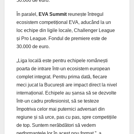
50.000 de euro.
În paralel,
EVA Summit
reunește întregul
ecosistem competițional EVA, aducând la un
loc echipe din ligile locale, Challenger League
și Pro League. Fondul de premiere este de
30.000 de euro.
„Liga locală este pentru echipele românești
poarta de intrare într-un ecosistem european
complet integrat. Pentru prima dată, fiecare
meci jucat la București are impact direct la nivel
internațional. Echipele au șansa să se dezvolte
într-un cadru profesionist, să se testeze
împotriva celor mai puternici adversari din
regiune și să urce, pas cu pas, spre competițiile
de top. Suntem nerăbdători să vedem
performanțele lor în acest nou format.”, a