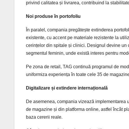
privind calitatea și livrarea, contribuind la stabilitat
Noi produse în portofoliu
În paralel, compania pregătește extinderea portofol
existente, cu accent pe materiale rezistente la utili
cerințelor din spitale și clinici. Designul devine un 
segmentul feminin, unde există interes pentru model
Pe zona de retail, TAG continuă programul de moder
uniformiza experiența în toate cele 35 de magazine și
Digitalizare și extindere internațională
De asemenea, compania vizează implementarea unui
de magazine și din platforma online, astfel încât pla
baza cererii reale.