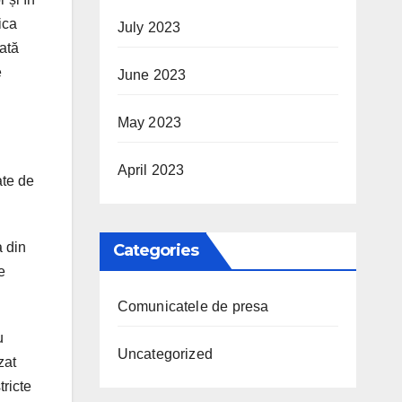
ica
July 2023
cată
e
June 2023
May 2023
April 2023
ate de
a din
Categories
e
Comunicatele de presa
u
Uncategorized
zat
ricte