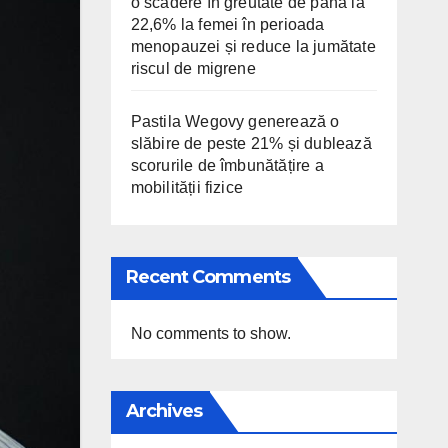
o scădere în greutate de până la
22,6% la femei în perioada
menopauzei și reduce la jumătate
riscul de migrene
Pastila Wegovy generează o
slăbire de peste 21% și dublează
scorurile de îmbunătățire a
mobilității fizice
Recent Comments
No comments to show.
Archives