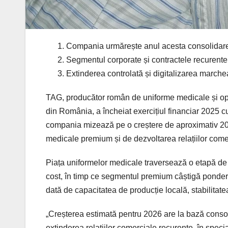
Compania urmărește anul acesta consolidarea
Segmentul corporate și contractele recurente a
Extinderea controlată și digitalizarea march
TAG, producător român de uniforme medicale și ope
din România, a încheiat exercițiul financiar 2025 c
compania mizează pe o creștere de aproximativ 20%
medicale premium și de dezvoltarea relațiilor come
Piața uniformelor medicale traversează o etapă de 
cost, în timp ce segmentul premium câștigă pondere în
dată de capacitatea de producție locală, stabilitatea
„Creșterea estimată pentru 2026 are la bază conso
extinderea relațiilor comerciale recurente, în special