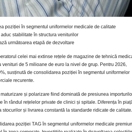
 poziției în segmentul uniformelor medicale de calitate
duc stabilitate în structura veniturilor
ează următoarea etapă de dezvoltare
ratorul celei mai extinse rețele de magazine de tehnică medic
u venituri de 5 milioane de euro la nivel de grup. Pentru 2026,
, susținută de consolidarea poziției în segmentul uniformelor
rciale recurente.
maturizare și polarizare fiind dominată de presiunea importurilo
 rândul rețelelor private de clinici și spitale. Diferența în piaț
 stocurilor și livrarea constantă la standarde ridicate de calitate
lidarea poziției TAG în segmentul uniformelor medicale premiu
 în zona corporate. Investițiile realizate în dezvoltarea colecțiilor