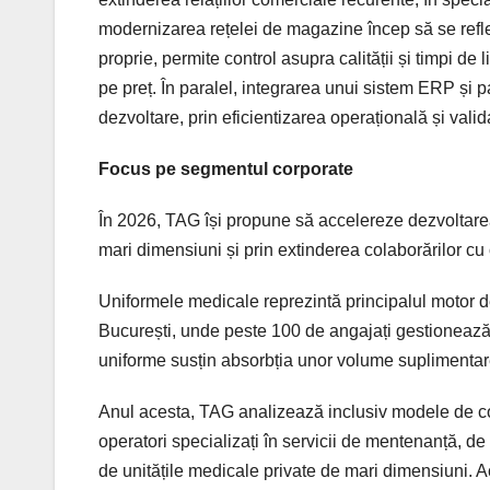
modernizarea rețelei de magazine încep să se reflecte
proprie, permite control asupra calității și timpi de 
pe preț. În paralel, integrarea unui sistem ERP și p
dezvoltare, prin eficientizarea operațională și val
Focus pe segmentul corporate
În 2026, TAG își propune să accelereze dezvoltarea
mari dimensiuni și prin extinderea colaborărilor c
Uniformele medicale reprezintă principalul motor de 
București, unde peste 100 de angajați gestionează
uniforme susțin absorbția unor volume suplimentar
Anul acesta, TAG analizează inclusiv modele de co
operatori specializați în servicii de mentenanță, de
de unitățile medicale private de mari dimensiuni. A