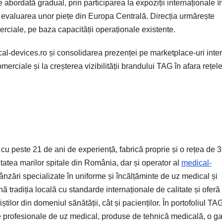
 abordată gradual, prin participarea la expoziții internaționale î
n evaluarea unor piețe din Europa Centrală. Direcția urmărește
erciale, pe baza capacității operaționale existente.
cal-devices.ro și consolidarea prezenței pe marketplace-uri inter
omerciale și la creșterea vizibilității brandului TAG în afara rețele
 peste 21 de ani de experiență, fabrică proprie și o rețea de 
itatea marilor spitale din România, dar și operator al
medical-
ânzări specializate în uniforme și încălțăminte de uz medical și
radiția locală cu standarde internaționale de calitate și oferă
lor din domeniul sănătății, cât și pacienților. În portofoliul TA
le profesionale de uz medical, produse de tehnică medicală, o 