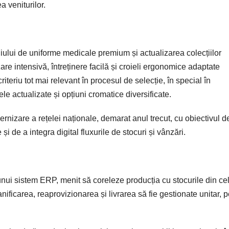
ea veniturilor.
iului de uniforme medicale premium și actualizarea colecțiilor
zare intensivă, întreținere facilă și croieli ergonomice adaptate
criteriu tot mai relevant în procesul de selecție, în special în
e actualizate și opțiuni cromatice diversificate.
nizare a rețelei naționale, demarat anul trecut, cu obiectivul d
 de a integra digital fluxurile de stocuri și vânzări.
 sistem ERP, menit să coreleze producția cu stocurile din ce
nificarea, reaprovizionarea și livrarea să fie gestionate unitar, 