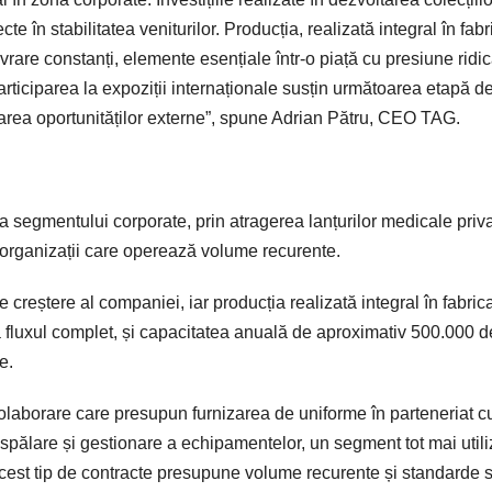
 în stabilitatea veniturilor. Producția, realizată integral în fabr
livrare constanți, elemente esențiale într-o piață cu presiune ridi
articiparea la expoziții internaționale susțin următoarea etapă d
idarea oportunităților externe”, spune Adrian Pătru, CEO TAG.
 segmentului corporate, prin atragerea lanțurilor medicale priv
u organizații care operează volume recurente.
creștere al companiei, iar producția realizată integral în fabric
 fluxul complet, și capacitatea anuală de aproximativ 500.000 d
e.
laborare care presupun furnizarea de uniforme în parteneriat c
 spălare și gestionare a echipamentelor, un segment tot mai utili
cest tip de contracte presupune volume recurente și standarde st