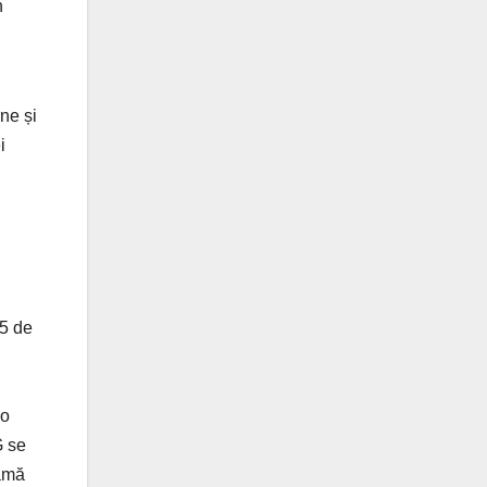
n
ne și
i
35 de
 o
G se
gamă