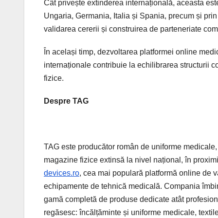
Cât privește extinderea internațională, aceasta este
Ungaria, Germania, Italia și Spania, precum și pri
validarea cererii și construirea de parteneriate com
În același timp, dezvoltarea platformei online medi
internaționale contribuie la echilibrarea structurii c
fizice.
Despre TAG
TAG este producător român de uniforme medicale, cu
magazine fizice extinsă la nivel național, în proxim
devices.ro
, cea mai populară platformă online de v
echipamente de tehnică medicală. Compania îmbină t
gamă completă de produse dedicate atât profesioniști
regăsesc: încălțăminte și uniforme medicale, texti