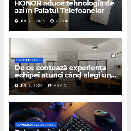
HONOR aduce tehnologia de
azi în Palatul Telefoanelor
JUL 21, 2026
ADMIN
UNCATEGORIZED
De ce contează experiența
echipei atunci când alegi un
birou de arhitectură
JUL 7, 2026
ADMIN
COMUNICATELE DE PRESA