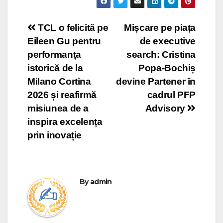
Post
TCL o felicită pe
Mișcare pe piața
Eileen Gu pentru
de executive
navigation
performanța
search: Cristina
istorică de la
Popa-Bochiș
Milano Cortina
devine Partener în
2026 și reafirmă
cadrul PFP
misiunea de a
Advisory
inspira excelența
prin inovație
By
admin