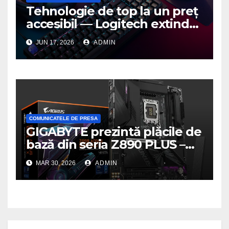
Tehnologie de top la un preț
accesibil — Logitech extinde
seria G3 cu un nou mouse și
JUN 17, 2026
ADMIN
o nouă tastatură pentru
gaming pe PC
COMUNICATELE DE PRESA
GIGABYTE prezintă plăcile de
bază din seria Z890 PLUS –
performanță de ultimă
MAR 30, 2026
ADMIN
generație la un nou nivel