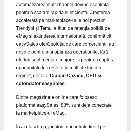
automatizarea multichannel devine esențială
pentru o scalare rapidă și eficientă. Creșterea
accelerată pe marketplace-urile noi precum
Trendyol și Temu, alături de retenția solidă pe
eMag și extinderea internațională, confirmă că
easySales oferă soluția de care comercianții au
nevoie pentru a-și optimiza operațiunile, fără
eforturi suplimentare majore, și pentru a captura
oportunități de creștere în multiple țări din
regine”, declară
Ciprian Cazacu, CEO și
cofondator easySales
.
Dintre magazinele online care folosesc
platforma easySales, 88% sunt deja conectate
la marketplace-ul eMag.
În același timp, jucătorii nou intrați direct pe