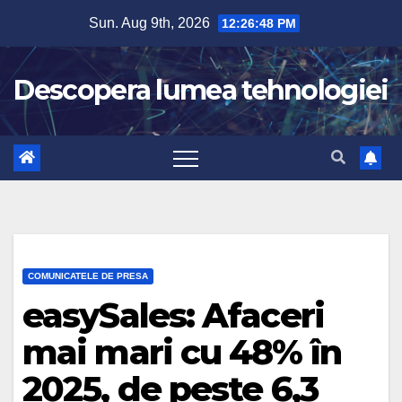
Skip
Sun. Aug 9th, 2026
12:26:49 PM
to
content
Descopera lumea tehnologiei
COMUNICATELE DE PRESA
easySales: Afaceri
mai mari cu 48% în
2025, de peste 6,3