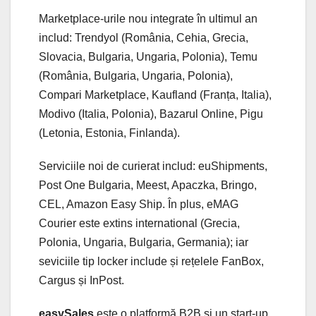
Marketplace-urile nou integrate în ultimul an
includ: Trendyol (România, Cehia, Grecia,
Slovacia, Bulgaria, Ungaria, Polonia), Temu
(România, Bulgaria, Ungaria, Polonia),
Compari Marketplace, Kaufland (Franța, Italia),
Modivo (Italia, Polonia), Bazarul Online, Pigu
(Letonia, Estonia, Finlanda).
Serviciile noi de curierat includ: euShipments,
Post One Bulgaria, Meest, Apaczka, Bringo,
CEL, Amazon Easy Ship. În plus, eMAG
Courier este extins international (Grecia,
Polonia, Ungaria, Bulgaria, Germania); iar
seviciile tip locker include și rețelele FanBox,
Cargus și InPost.
easySales
este o platformă B2B și un start-up