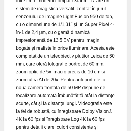
Între timp, modelul compact Xiaomi 17 are un
sistem de imagistică versatil, centrat în jurul
senzorului de imagine Light Fusion 950 de top,
cu o dimensiune de 1/1,31″ și un Super Pixel 4-
în-1 de 2,4 μm, cu o gamă dinamică
impresionantă de 13,5 EV pentru imagini
bogate și realiste în orice iluminare. Acesta este
completat de un teleobiectiv plutitor Leica de 60
mm, care oferă fotografie portret de 60 mm,
zoom optic de 5x, macro precis de 10 cm și
zoom ultra AI de 20x. Pentru autoportrete, o
nouă cameră frontală de 50 MP dispune de
focalizare automată îmbunătățită atât la distanțe
scurte, cât și la distanțe lungi. Videografia este
la fel de robustă, cu înregistrare Dolby Vision®
4K la 60 fps și înregistrare Log 4K la 60 fps
pentru detalii clare, culori consistente și