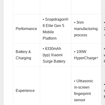
• Snapdragon®
• 3nm
8 Elite Gen 5
Performance
manufacturing
Mobile
process
Platform
• 6330mAh
Battery &
• 100W
(typ) Xiaomi
Charging
HyperCharge⁴
Surge Battery
• Ultrasonic
in-screen
Experience
fingerprint
sensor