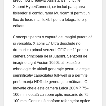
precum AI Creativity Assistant și funcțiile
Xiaomi HyperConnect, ce includ partajarea
fișierelor și configurarea Multicam și permit un
flux de lucru mai flexibil pentru fotografiere și
editare.
Conceput pentru o captură de imagini puternică
și versatilă, Xiaomi 17 Ultra deschide noi
drumuri cu primul senzor LOFIC de 1″ pentru
camera principală de la Xiaomi. Senzorul de
imagine Light Fusion 1050L utilizează o
tehnologie de ultimă generație pentru a crește
semnificativ capacitatea full-well și a permite
performanța HDR de generație următoare. O
inovație cheie este camera Leica 200MP 75–
100 mm, dotată cu zoom optic mecanic de 75–
100 mm. Construită conform referințelor optice