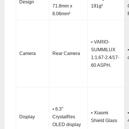
Design
71.8mm x
191g²
8.06mm²
• VARIO-
SUMMILUX
Camera
Rear Camera
1:1.67-2.4/17-
60 ASPH.
• 6.3″
• Xiaomi
Display
CrystalRes
Shield Glass
OLED display