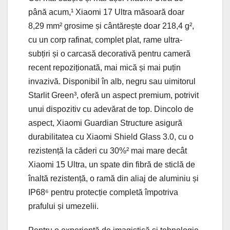
până acum,¹ Xiaomi 17 Ultra măsoară doar
8,29 mm² grosime și cântărește doar 218,4 g²,
cu un corp rafinat, complet plat, rame ultra-
subțiri și o carcasă decorativă pentru cameră
recent repoziționată, mai mică și mai puțin
invazivă. Disponibil în alb, negru sau uimitorul
Starlit Green³, oferă un aspect premium, potrivit
unui dispozitiv cu adevărat de top. Dincolo de
aspect, Xiaomi Guardian Structure asigură
durabilitatea cu Xiaomi Shield Glass 3.0, cu o
rezistență la căderi cu 30%² mai mare decât
Xiaomi 15 Ultra, un spate din fibră de sticlă de
înaltă rezistență, o ramă din aliaj de aluminiu și
IP68⁶ pentru protecție completă împotriva
prafului și umezelii.