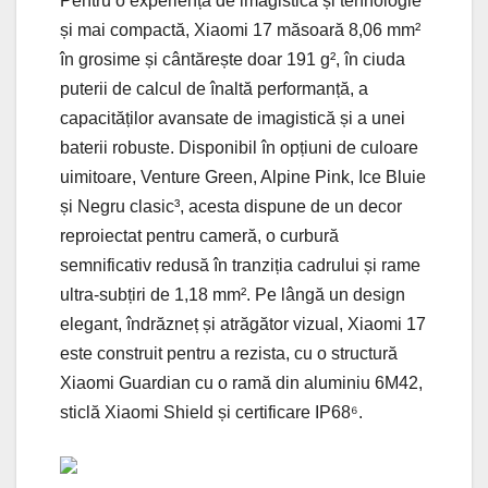
Pentru o experiență de imagistică și tehnologie
și mai compactă, Xiaomi 17 măsoară 8,06 mm²
în grosime și cântărește doar 191 g², în ciuda
puterii de calcul de înaltă performanță, a
capacităților avansate de imagistică și a unei
baterii robuste. Disponibil în opțiuni de culoare
uimitoare, Venture Green, Alpine Pink, Ice Bluie
și Negru clasic³, acesta dispune de un decor
reproiectat pentru cameră, o curbură
semnificativ redusă în tranziția cadrului și rame
ultra-subțiri de 1,18 mm². Pe lângă un design
elegant, îndrăzneț și atrăgător vizual, Xiaomi 17
este construit pentru a rezista, cu o structură
Xiaomi Guardian cu o ramă din aluminiu 6M42,
sticlă Xiaomi Shield și certificare IP68⁶.