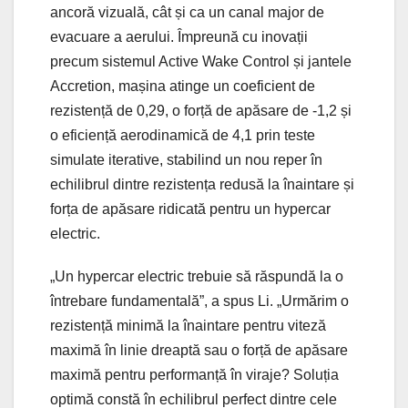
ancoră vizuală, cât și ca un canal major de
evacuare a aerului. Împreună cu inovații
precum sistemul Active Wake Control și jantele
Accretion, mașina atinge un coeficient de
rezistență de 0,29, o forță de apăsare de -1,2 și
o eficiență aerodinamică de 4,1 prin teste
simulate iterative, stabilind un nou reper în
echilibrul dintre rezistența redusă la înaintare și
forța de apăsare ridicată pentru un hypercar
electric.
„Un hypercar electric trebuie să răspundă la o
întrebare fundamentală”, a spus Li. „Urmărim o
rezistență minimă la înaintare pentru viteză
maximă în linie dreaptă sau o forță de apăsare
maximă pentru performanță în viraje? Soluția
optimă constă în echilibrul perfect dintre cele