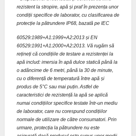
rezistent la stropire, apă și praf în prezența unor
condiții specifice de laborator, cu clasificarea de
protecție la pătrundere IP68, bazată pe IEC
60529:1989+A1:1999+A2:2013 și EN
60529:1991+A1:2000+A2:2013. Vă rugăm să
rețineți că condițiile de testare a rezistenței la
apă includ: imersia în apă dulce statică până la
o adâncime de 6 metri, până la 30 de minute,
cu o diferență de temperatură între apă și
produs de 5°C sau mai puțin. Astfel de
caracteristici de rezistență la apă se aplică
numai condițiilor specifice testate într-un mediu
de laborator, care nu corespund condițiilor
normale de utilizare de către consumatori. Prin
urmare, protecția la pătrundere nu este
asigurată dacă produsul este supus unor medii