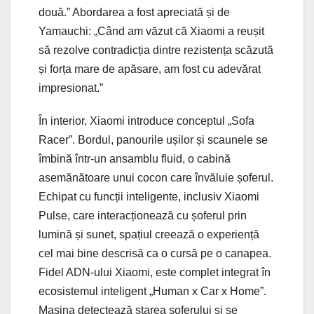
două.” Abordarea a fost apreciată și de
Yamauchi: „Când am văzut că Xiaomi a reușit
să rezolve contradicția dintre rezistența scăzută
și forța mare de apăsare, am fost cu adevărat
impresionat.”
În interior, Xiaomi introduce conceptul „Sofa
Racer”. Bordul, panourile ușilor și scaunele se
îmbină într-un ansamblu fluid, o cabină
asemănătoare unui cocon care învăluie șoferul.
Echipat cu funcții inteligente, inclusiv Xiaomi
Pulse, care interacționează cu șoferul prin
lumină și sunet, spațiul creează o experiență
cel mai bine descrisă ca o cursă pe o canapea.
Fidel ADN-ului Xiaomi, este complet integrat în
ecosistemul inteligent „Human x Car x Home”.
Mașina detectează starea șoferului și se