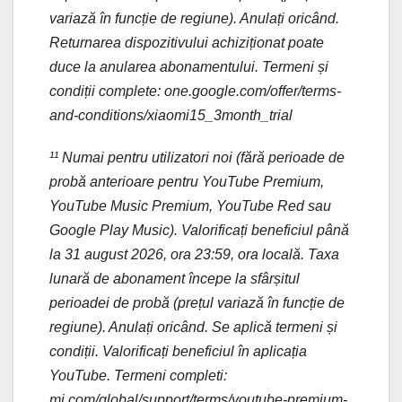
variază în funcție de regiune). Anulați oricând.
Returnarea dispozitivului achiziționat poate
duce la anularea abonamentului. Termeni și
condiții complete: one.google.com/offer/terms-
and-conditions/xiaomi15_3month_trial
¹¹ Numai pentru utilizatori noi (fără perioade de
probă anterioare pentru YouTube Premium,
YouTube Music Premium, YouTube Red sau
Google Play Music). Valorificați beneficiul până
la 31 august 2026, ora 23:59, ora locală. Taxa
lunară de abonament începe la sfârșitul
perioadei de probă (prețul variază în funcție de
regiune). Anulați oricând. Se aplică termeni și
condiții. Valorificați beneficiul în aplicația
YouTube. Termeni completi:
mi.com/global/support/terms/youtube-premium-