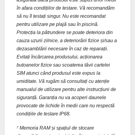
în afara condițiilor de testare. Vă recomandăm
să nu îl testați singur. Nu este recomandat
pentru utilizare pe plajă sau în piscină.
Protecția la pătrundere se poate deteriora din
cauza uzurii zilnice, a deteriorării fizice și/sau a
dezasamblării necesare în caz de reparații.
Evitați încărcarea produsului, acționarea
butoanelor fizice sau scoaterea tăvii cartelei
SIM atunci când produsul este expus la
umiditate. Vă rugăm să consultați cu atenție
manualul de utilizare pentru alte instrucțiuni de
siguranță. Garanția nu va acoperi daunele
provocate de lichide în medii care nu respectă
condițiile de testare IP68.
⁷ Memoria RAM și spațiul de stocare