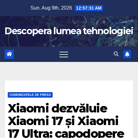
Skip
Sun. Aug 9th, 2026
12:57:32 AM
to
content
Descopera lumea tehnologiei
COMUNICATELE DE PRESA
Xiaomi dezvăluie
Xiaomi 17 și Xiaomi
17 Ultra: capodopere